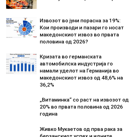
Извозот во јуни порасна за 19%:
Кои производи и пазари го носат
македонскиот извоз во првата
половина од 2026?
Кризата во германската
автомобилска индустрија го
намали уделот на Германија во
македонскиот извоз од 48,6% на
36,2%
„Витаминка“ со раст на извозот од
20% во првата половина од 2026
година
Живко Мукаетов од прва рака за
берзанскиот успех и идните