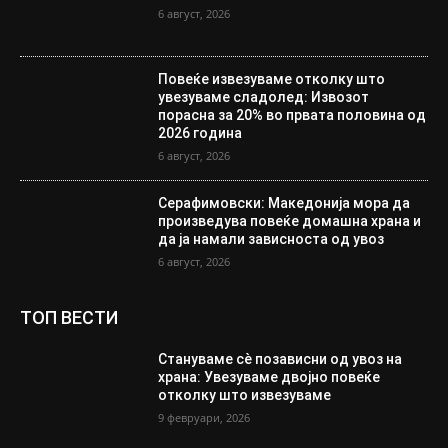
6 август, 2026
Повеќе извезуваме отколку што
увезуваме сладолед: Извозот
порасна за 20% во првата половина од
2026 година
6 август, 2026
Серафимовски: Македонија мора да
произведува повеќе домашна храна и
да ја намали зависноста од увоз
6 август, 2026
ТОП ВЕСТИ
Стануваме сè позависни од увоз на
храна: Увезуваме двојно повеќе
отколку што извезуваме
9 февруари, 2026