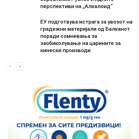
перспективи на „Алкалоид“
ЕУ подготвува истрага за увозот на
градежни материјали од Балканот
поради сомневања за
заобиколување на царините за
кинески производи