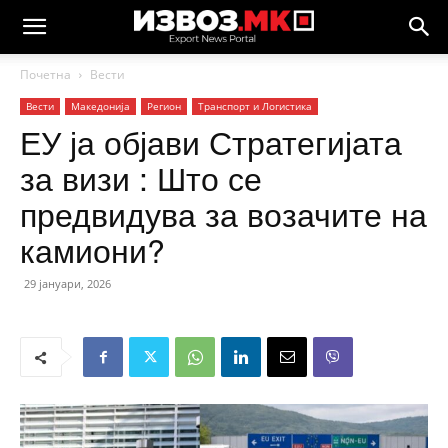
Почетна
Вести
Вести
Македонија
Регион
Транспорт и Логистика
ЕУ ја објави Стратегијата
за визи : Што се
предвидува за возачите на
камиони?
29 јануари, 2026