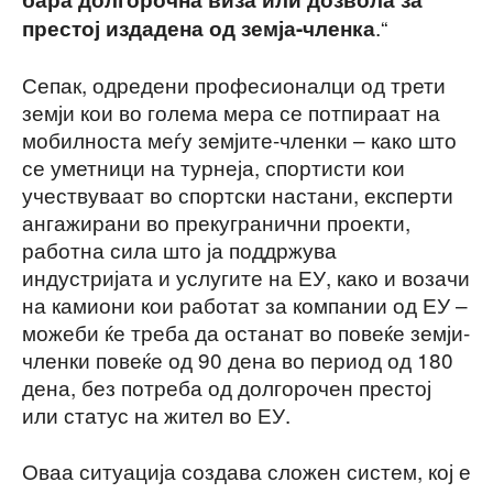
.“
престој издадена од земја-членка
Сепак, одредени професионалци од трети
земји кои во голема мера се потпираат на
мобилноста меѓу земјите-членки – како што
се уметници на турнеја, спортисти кои
учествуваат во спортски настани, експерти
ангажирани во прекугранични проекти,
работна сила што ја поддржува
индустријата и услугите на ЕУ, како и возачи
на камиони кои работат за компании од ЕУ –
можеби ќе треба да останат во повеќе земји-
членки повеќе од 90 дена во период од 180
дена, без потреба од долгорочен престој
или статус на жител во ЕУ.
Оваа ситуација создава сложен систем, кој е