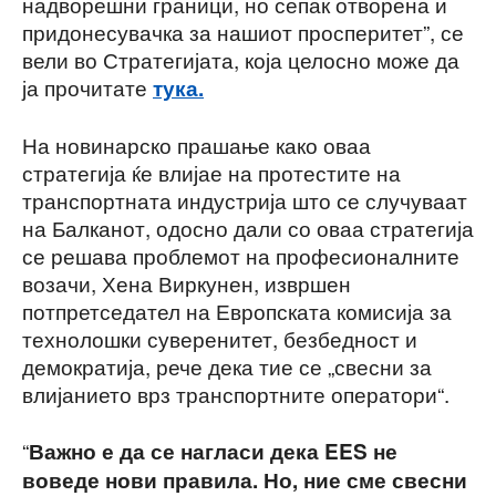
надворешни граници, но сепак отворена и
придонесувачка за нашиот просперитет”, се
вели во Стратегијата, која целосно може да
ја прочитате
тука.
На новинарско прашање како оваа
стратегија ќе влијае на протестите на
транспортната индустрија што се случуваат
на Балканот, одосно дали со оваа стратегија
се решава проблемот на професионалните
возачи, Хена Виркунен, извршен
потпретседател на Европската комисија за
технолошки суверенитет, безбедност и
демократија, рече дека тие се „свесни за
влијанието врз транспортните оператори“.
“
Важно е да се нагласи дека EES не
воведе нови правила. Но, ние сме свесни