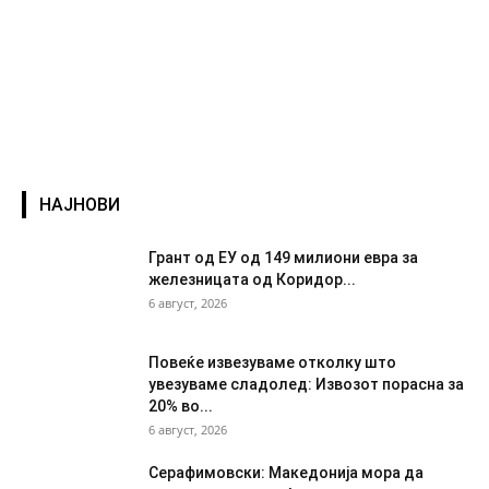
НАЈНОВИ
Грант од ЕУ од 149 милиони евра за
железницата од Коридор...
6 август, 2026
Повеќе извезуваме отколку што
увезуваме сладолед: Извозот порасна за
20% во...
6 август, 2026
Серафимовски: Македонија мора да