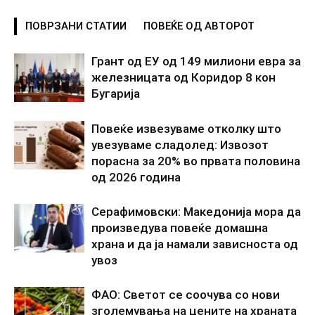
ПОВРЗАНИ СТАТИИ
ПОВЕЌЕ ОД АВТОРОТ
Грант од ЕУ од 149 милиони евра за
железницата од Коридор 8 кон
Бугарија
Повеќе извезуваме отколку што
увезуваме сладолед: Извозот
порасна за 20% во првата половина
од 2026 година
Серафимовски: Македонија мора да
произведува повеќе домашна
храна и да ја намали зависноста од
увоз
ФАО: Светот се соочува со нови
зголемувања на цените на храната