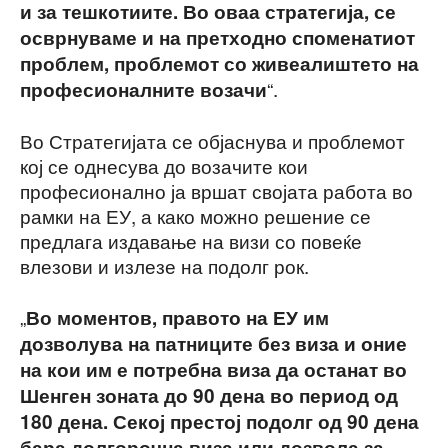
и за тешкотиите. Во оваа стратегија, се
осврнуваме и на претходно споменатиот
проблем, проблемот со живеалиштето на
“.
професионалните возачи
Во Стратегијата се објаснува и проблемот
кој се однесува до возачите кои
професионално ја вршат својата работа во
рамки на ЕУ, а како можно решение се
предлага издавање на визи со повеќе
влезови и излезе на подолг рок.
„
Во моментов, правото на ЕУ им
дозволува на патниците без виза и оние
на кои им е потребна виза да останат во
Шенген зоната до 90 дена во период од
180 дена. Секој престој подолг од 90 дена
бара долгорочна виза или дозвола за