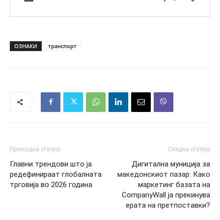
ОЗНАКИ
транспорт
Претходна статија
Следна статија
Главни трендови што ја
Дигитална муниција за
редефинираат глобалната
македонскиот пазар: Како
трговија во 2026 година
маркетинг базата на
CompanyWall ја прекинува
ерата на претпоставки?