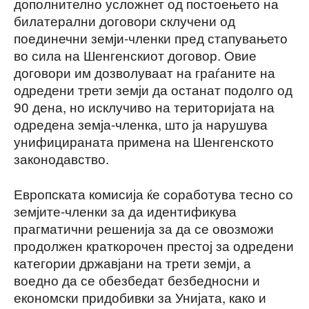
дополнително усложнет од постоењето на
билатерални договори склучени од
поединечни земји-членки пред стапувањето
во сила на Шенгенскиот договор. Овие
договори им дозволуваат на граѓаните на
одредени трети земји да останат подолго од
90 дена, но исклучиво на територијата на
одредена земја-членка, што ја нарушува
унифицираната примена на Шенгенското
законодавство.
Европската комисија ќе соработува тесно со
земјите-членки за да идентификува
прагматични решенија за да се овозможи
продолжен краткорочен престој за одредени
категории државјани на трети земји, а
воедно да се обезбедат безбедносни и
економски придобивки за Унијата, како и