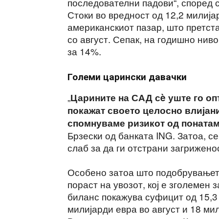
последователни падови“, според 
Стоки во вредност од 12,2 милија
американскиот пазар, што претст
со август. Сепак, на годишно нив
за 14%.
Големи царински давачки
„
Царините на САД сè уште го опт
покажат своето целосно влијани
спомнуваме ризикот од поната
Брзески од банката ING. Затоа, с
слаб за да ги отстрани загрижено
Особено затоа што подобрувањето
пораст на увозот, кој е зголемен 
биланс покажува суфицит од 15,3 
милијарди евра во август и 18 ми