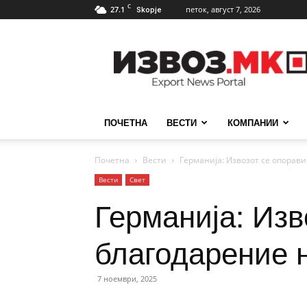
C
27.1
петок, август 7, 2026
Skopje
ИзвозМК
ПОЧЕТНА
ВЕСТИ
КОМПАНИИ
Почетна
Вести
Германија: Извозот се опорави
Вести
Свет
Германија: Изв
благодарение 
7 ноември, 2025