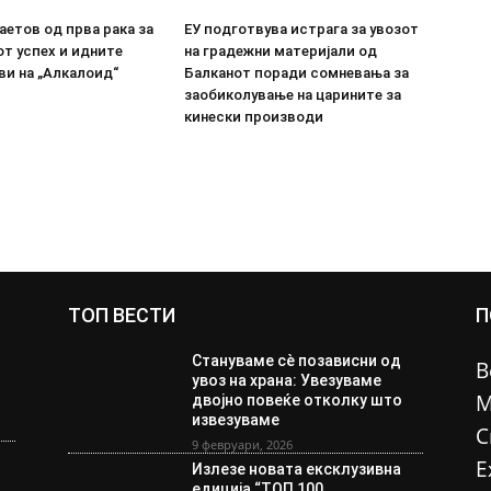
етов од прва рака за
ЕУ подготвува истрага за увозот
т успех и идните
на градежни материјали од
ви на „Алкалоид“
Балканот поради сомневања за
заобиколување на царините за
кинески производи
ТОП ВЕСТИ
П
Стануваме сè позависни од
В
увоз на храна: Увезуваме
М
двојно повеќе отколку што
извезуваме
С
9 февруари, 2026
Е
Излезе новата ексклузивна
едиција “ТОП 100