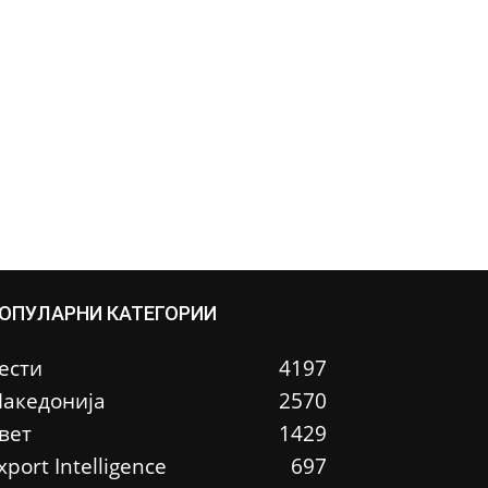
ОПУЛАРНИ КАТЕГОРИИ
ести
4197
акедонија
2570
вет
1429
xport Intelligence
697