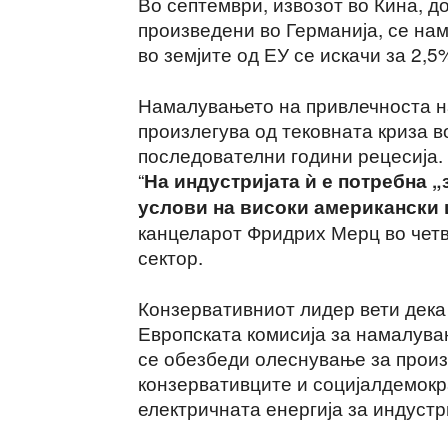
Во септември, извозот во Кина, д
произведени во Германија, се нам
во земјите од ЕУ се искачи за 2,5
Намалувањето на привлечноста н
произлегува од тековната криза в
последователни години рецесија.
“
На индустријата ѝ е потребна 
услови на високи американски 
канцеларот Фридрих Мерц во четв
сектор.
Конзервативниот лидер вети дека 
Европската комисија за намалувањ
се обезбеди олеснување за произ
конзервативците и социјалдемокр
електричната енергија за индустр