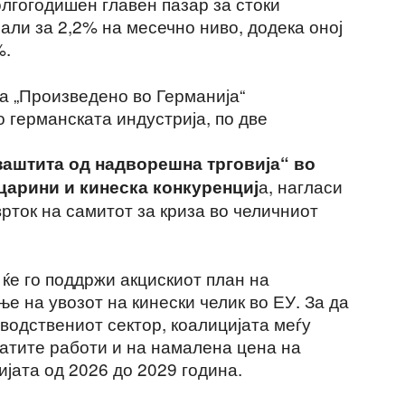
олгогодишен главен пазар за стоки
али за 2,2% на месечно ниво, додека оној
%.
а „Произведено во Германија“
о германската индустрија, по две
„заштита од надворешна трговија“ во
а, нагласи
царини и кинеска конкуренциј
рток на самитот за криза во челичниот
ќе го поддржи акцискиот план на
е на увозот на кинески челик во ЕУ. За да
водствениот сектор, коалицијата меѓу
атите работи и на намалена цена на
ијата од 2026 до 2029 година.