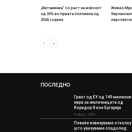
„Витаминка“ со раст на извозот
Живко Мука
од 20% во првата половина од
берзанскио
2026 година
перспекти
ПОСЛЕДНО
Грант од ЕУ од 149 милиони
евра за железницата од
Коридор 8 кон Бугарија
6 август, 2026
Повеќе извезуваме отколку
што увезуваме сладолед: