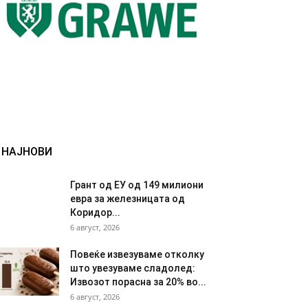
НАЈНОВИ
Грант од ЕУ од 149 милиони
евра за железницата од
Коридор...
6 август, 2026
Повеќе извезуваме отколку
што увезуваме сладолед:
Извозот порасна за 20% во...
6 август, 2026