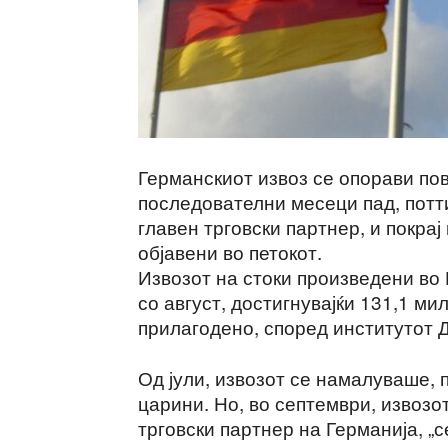
Германскиот извоз се опорави пов
последователни месеци пад, потти
главен трговски партнер, и покра
објавени во петокот.
Извозот на стоки произведени во 
со август, достигнувајќи 131,1 ми
прилагодено, според институтот 
Од јули, извозот се намалуваше,
царини. Но, во септември, извозо
трговски партнер на Германија, „с