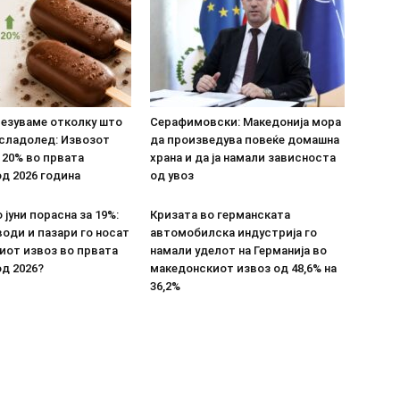
везуваме отколку што
Серафимовски: Македонија мора
 сладолед: Извозот
да произведува повеќе домашна
 20% во првата
храна и да ја намали зависноста
д 2026 година
од увоз
 јуни порасна за 19%:
Кризата во германската
оди и пазари го носат
автомобилска индустрија го
иот извоз во првата
намали уделот на Германија во
д 2026?
македонскиот извоз од 48,6% на
36,2%