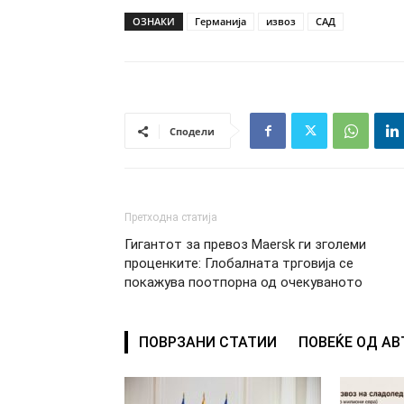
ОЗНАКИ
Германија
извоз
САД
Сподели
Претходна статија
Гигантот за превоз Maersk ги зголеми
проценките: Глобалната трговија се
покажува поотпорна од очекуваното
ПОВРЗАНИ СТАТИИ
ПОВЕЌЕ ОД А