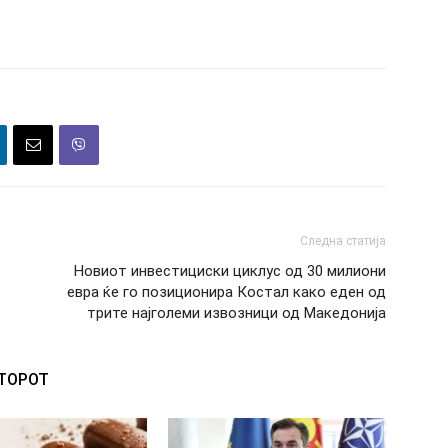
Следна статија
Новиот инвестициски циклус од 30 милиони
евра ќе го позиционира Костал како еден од
трите најголеми извозници од Македонија
ВТОРОТ