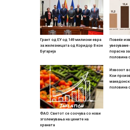
Грант од ЕУ од 149 милиони евра
Повеќе из
за железницата од Коридор 8 кон
увезуваме
Бугарија
порасна за
половина о
Извозот во
Кои произв
македонск
половина о
ФАО: Светот се соочува со нови
зголемувања на цените на
храната