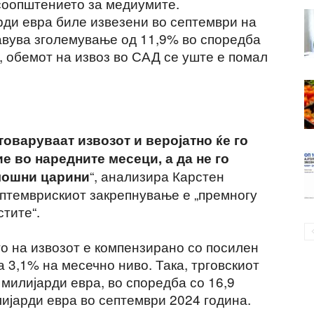
соопштението за медиумите.
рди евра биле извезени во септември на
авува зголемување од 11,9% во споредба
о, обемот на извоз во САД се уште е помал
оваруваат извозот и веројатно ќе го
е во наредните месеци, а да не го
“, анализира Карстен
мошни царини
ептемврискиот закрепнување е „премногу
стите“.
 на извозот е компензирано со посилен
за 3,1% на месечно ниво. Така, трговскиот
милијарди евра, во споредба со 16,9
лијарди евра во септември 2024 година.