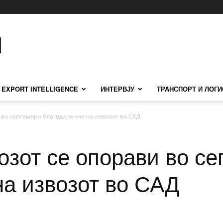
EXPORT INTELLIGENCE
ИНТЕРВЈУ
ТРАНСПОРТ И ЛОГИ
 во септември благодарение на извозот во САД
озот се опорави во с
на извозот во САД