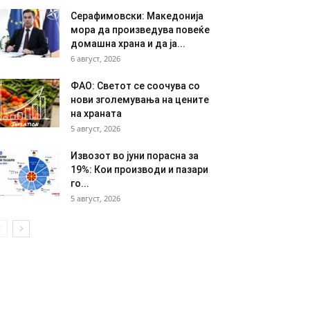
Серафимовски: Македонија
мора да произведува повеќе
домашна храна и да ја...
6 август, 2026
ФАО: Светот се соочува со
нови зголемувања на цените
на храната
5 август, 2026
Извозот во јуни порасна за
19%: Кои производи и пазари
го...
5 август, 2026