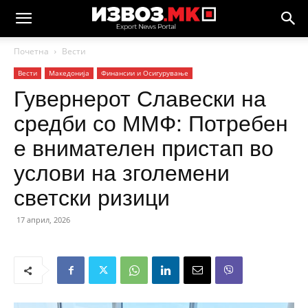
Почетна
Вести
Вести
Македонија
Финансии и Осигурување
Гувернерот Славески на
средби со ММФ: Потребен
е внимателен пристап во
услови на зголемени
светски ризици
17 април, 2026