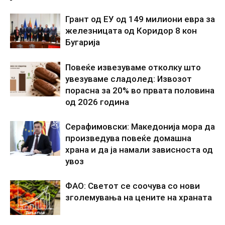
Грант од ЕУ од 149 милиони евра за
железницата од Коридор 8 кон
Бугарија
Повеќе извезуваме отколку што
увезуваме сладолед: Извозот
порасна за 20% во првата половина
од 2026 година
Серафимовски: Македонија мора да
произведува повеќе домашна
храна и да ја намали зависноста од
увоз
ФАО: Светот се соочува со нови
зголемувања на цените на храната