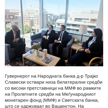
Гувернерот на Народната банка д-р Трајко
Славески оствари низа билатерални средби
со високи претставници на ММФ во рамките
на Пролетните средби на Меѓународниот
монетарен фонд (ММФ) и Светската банка,
што се одржуваат во Вашингтон. На