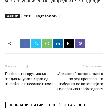
усогласување со меѓународните стандарди.
ОЗНАКИ
ММФ
Трајко Славески
Претходна статија
Следна статија
Глобалните нарушувања
„Алкалоид“ четврта година
предизвикуваат страв од
по ред прогласен за
неплаќање и несолвентност
победник во категоријата
Најпосакуван работодавач
ПОВРЗАНИ СТАТИИ
ПОВЕЌЕ ОД АВТОРОТ