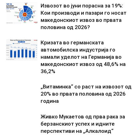
Извозот во јуни порасна за 19%:
Кои производи и пазари го носат
македонскиот извоз во првата
половина од 2026?
Кризата во германската
автомобилска индустрија го
намали уделот на Германија во
македонскиот извоз од 48,6% на
36,2%
„Витаминка“ со раст на извозот од
20% во првата половина од 2026
година
Живко Мукаетов од прва рака за
берзанскиот успех и идните
перспективи на „Алкалоид“