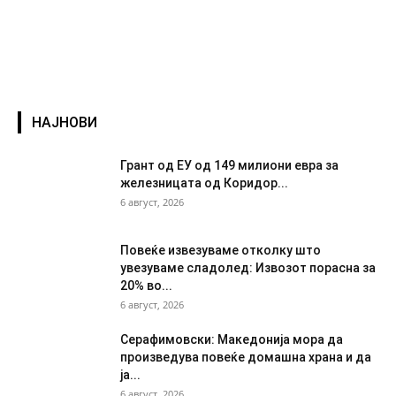
НАЈНОВИ
Грант од ЕУ од 149 милиони евра за
железницата од Коридор...
6 август, 2026
Повеќе извезуваме отколку што
увезуваме сладолед: Извозот порасна за
20% во...
6 август, 2026
Серафимовски: Македонија мора да
произведува повеќе домашна храна и да
ја...
6 август, 2026