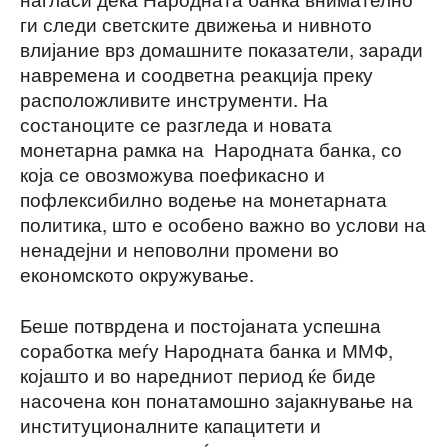
ги следи светските движења и нивното
влијание врз домашните показатели, заради
навремена и соодветна реакција преку
расположливите инструменти. На
состаноците се разгледа и новата
монетарна рамка на Народната банка, со
која се овозможува поефикасно и
пофлексибилно водење на монетарната
политика, што е особено важно во услови на
ненадејни и неповолни промени во
економското окружување.
Беше потврдена и постојаната успешна
соработка меѓу Народната банка и ММФ,
којашто и во наредниот период ќе биде
насочена кон понатамошно зајакнување на
институционалните капацитети и