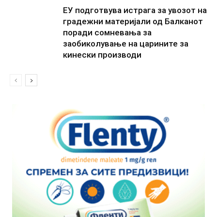
ЕУ подготвува истрага за увозот на
градежни материјали од Балканот
поради сомневања за
заобиколување на царините за
кинески производи