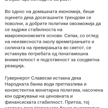
Во однос на домашната економија, беше
оценето дека досегашните трендови се
поволни, а добрите политики овозможија да
се задржи стабилноста на
макроекономските основи. Сепак, со оглед
на неизвесноста околу времетраењето и
силината на превирањата во светот, се
истакнува потребата од понатамошна
внимателност и подготвеност за соодветна
реакција.
Гувернерот Славески истакна дека
Народната банка води претпазлива и
конзистентна монетарна политика, насочена
кон одржување на ценовната и
финансиската стабилност. Притоа, тој
нагласи дека Народната банка внимателно