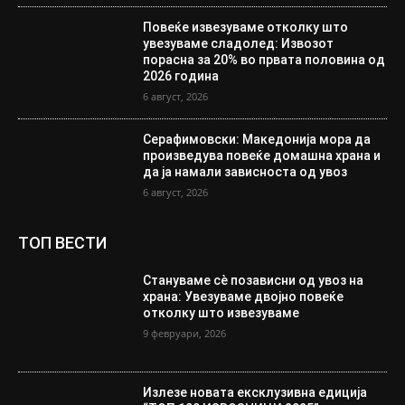
Повеќе извезуваме отколку што
увезуваме сладолед: Извозот
порасна за 20% во првата половина од
2026 година
6 август, 2026
Серафимовски: Македонија мора да
произведува повеќе домашна храна и
да ја намали зависноста од увоз
6 август, 2026
ТОП ВЕСТИ
Стануваме сè позависни од увоз на
храна: Увезуваме двојно повеќе
отколку што извезуваме
9 февруари, 2026
Излезе новата ексклузивна едиција