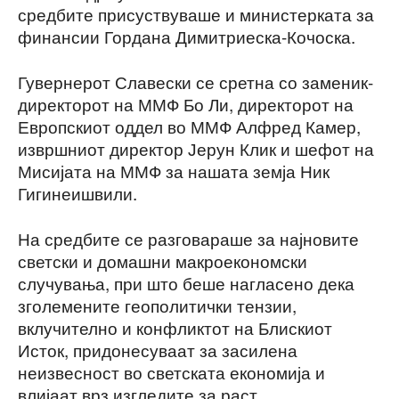
средбите присуствуваше и министерката за
финансии Гордана Димитриеска-Кочоска.
Гувернерот Славески се сретна со заменик-
директорот на ММФ Бо Ли, директорот на
Европскиот оддел во ММФ Алфред Камер,
извршниот директор Јерун Клик и шефот на
Мисијата на ММФ за нашата земја Ник
Гигинеишвили.
На средбите се разговараше за најновите
светски и домашни макроекономски
случувања, при што беше нагласено дека
зголемените геополитички тензии,
вклучително и конфликтот на Блискиот
Исток, придонесуваат за засилена
неизвесност во светската економија и
влијаат врз изгледите за раст.