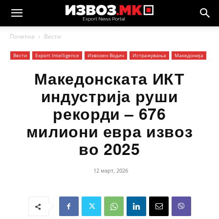
Почетна
Вести
Вести
Еxport Intelligence
Извозен Водич
Истражувања
Македонија
Македонската ИКТ
индустрија руши
рекорди – 676
милиони евра извоз
во 2025
12 март, 2026