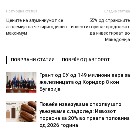
Претходна статија
Следна статија
Цените на алуминиумот се
55% од странските
зголемија на четиригодишен
инвеститори ќе продолжат
максимум
да инвестираат во
Македонија
ПОВРЗАНИ СТАТИИ
ПОВЕЌЕ ОД АВТОРОТ
Грант од ЕУ од 149 милиони евра за
железницата од Коридор 8 кон
Бугарија
Повеќе извезуваме отколку што
увезуваме сладолед: Извозот
порасна за 20% во првата половина
од 2026 година