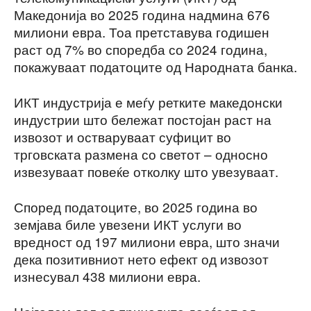
Македонија во 2025 година надмина 676
милиони евра. Тоа претставува годишен
раст од 7% во споредба со 2024 година,
покажуваат податоците од Народната банка.
ИКТ индустрија е меѓу ретките македонски
индустрии што бележат постојан раст на
извозот и остваруваат суфицит во
трговската размена со светот – односно
извезуваат повеќе отколку што увезуваат.
Според податоците, во 2025 година во
земјава биле увезени ИКТ услуги во
вредност од 197 милиони евра, што значи
дека позитивниот нето ефект од извозот
изнесувал 438 милиони евра.