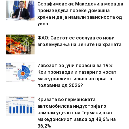
Серафимовски: Македонија мора да
произведува повеќе домашна
храна и да ја намали зависноста од
увоз
ФАО: Светот се соочува со нови
зголемувања на цените на храната
Извозот во јуни порасна за 19%:
Кои производи и пазари го носат
македонскиот извоз во првата
половина од 2026?
Кризата во германската
автомобилска индустрија го
намали уделот на Германија во
македонскиот извоз од 48,6% на
36,2%