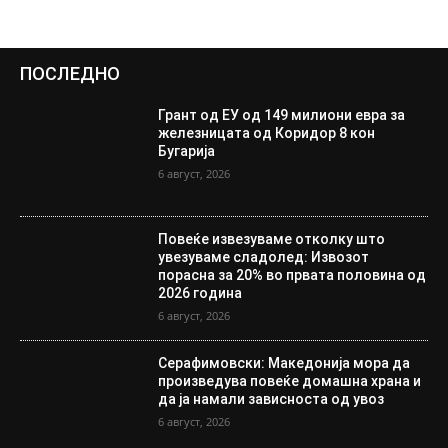
ПОСЛЕДНО
Грант од ЕУ од 149 милиони евра за
железницата од Коридор 8 кон
Бугарија
6 август, 2026
Повеќе извезуваме отколку што
увезуваме сладолед: Извозот
порасна за 20% во првата половина од
2026 година
6 август, 2026
Серафимовски: Македонија мора да
произведува повеќе домашна храна и
да ја намали зависноста од увоз
6 август, 2026