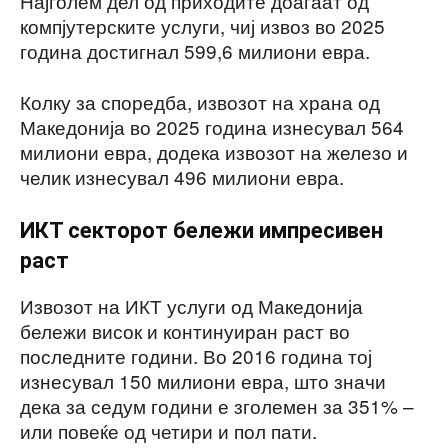
Најголем дел од приходите доаѓаат од
компјутерските услуги, чиј извоз во 2025
година достигнал 599,6 милиони евра.
Колку за споредба, извозот на храна од
Македонија во 2025 година изнесувал 564
милиони евра, додека извозот на железо и
челик изнесувал 496 милиони евра.
ИКТ секторот бележи импресивен
раст
Извозот на ИКТ услуги од Македонија
бележи висок и континуиран раст во
последните години. Во 2016 година тој
изнесувал 150 милиони евра, што значи
дека за седум години е зголемен за 351% –
или повеќе од четири и пол пати.