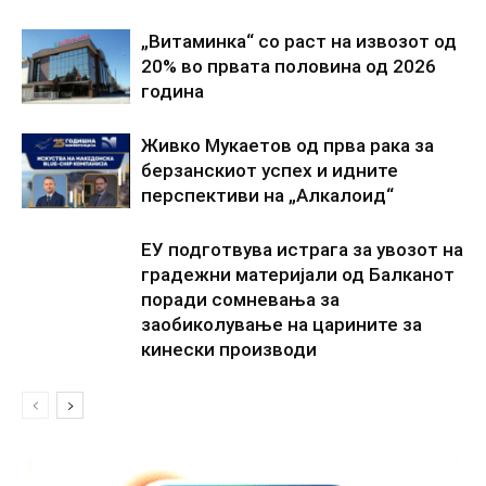
„Витаминка“ со раст на извозот од
20% во првата половина од 2026
година
Живко Мукаетов од прва рака за
берзанскиот успех и идните
перспективи на „Алкалоид“
ЕУ подготвува истрага за увозот на
градежни материјали од Балканот
поради сомневања за
заобиколување на царините за
кинески производи