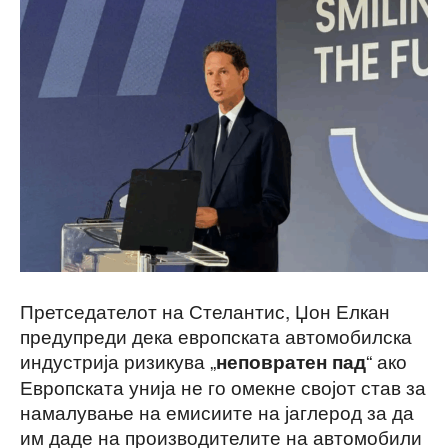
Претседателот на Стелантис, Џон Елкан
предупреди дека европската автомобилска
индустрија ризикува „
“ ако
неповратен пад
Европската унија не го омекне својот став за
намалување на емисиите на јаглерод за да
им даде на производителите на автомобили