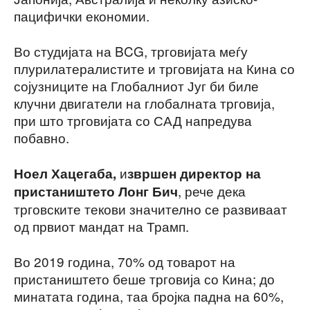
пацифички економии.
Во студијата на BCG, трговијата меѓу
плурилатералистите и трговијата на Кина со
сојузниците на Глобалниот Југ би биле
клучни двигатели на глобалната трговија,
при што трговијата со САД напредува
побавно.
и
Ноел Хацегаба,
звршен директор на
, рече дека
пристаништето Лонг Бич
трговските текови значително се развиваат
од првиот мандат на Трамп.
Во 2019 година, 70% од товарот на
пристаништето беше трговија со Кина; до
минатата година, таа бројка падна на 60%,