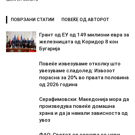
ПОВРЗАНИ СТАТИИ
ПОВЕЌЕ ОД АВТОРОТ
Грант од ЕУ од 149 милиони евра за
железницата од Коридор 8 кон
Бугарија
Повеќе извезуваме отколку што
увезуваме сладолед: Извозот
порасна за 20% во првата половина
од 2026 година
Серафимовски: Македонија мора да
произведува повеќе домашна
храна и да ја намали зависноста од
увоз
ФАО: Светот се соочува со нови