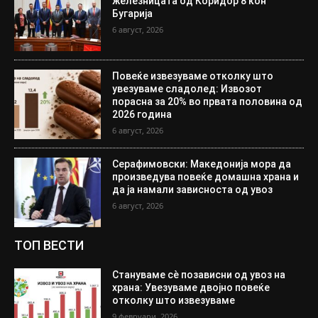
железницата од Коридор 8 кон
Бугарија
6 август, 2026
Повеќе извезуваме отколку што
увезуваме сладолед: Извозот
порасна за 20% во првата половина од
2026 година
6 август, 2026
Серафимовски: Македонија мора да
произведува повеќе домашна храна и
да ја намали зависноста од увоз
6 август, 2026
ТОП ВЕСТИ
Стануваме сè позависни од увоз на
храна: Увезуваме двојно повеќе
отколку што извезуваме
9 февруари, 2026