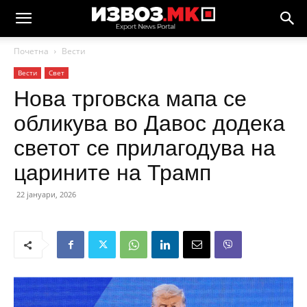
Почетна
Вести
Вести
Свет
Нова трговска мапа се
обликува во Давос додека
светот се прилагодува на
царините на Трамп
22 јануари, 2026