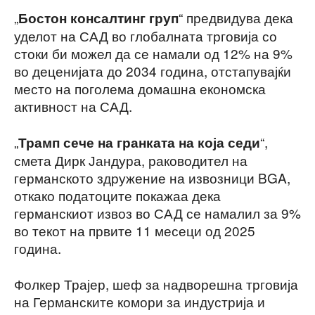
„
“ предвидува дека
Бостон консалтинг груп
уделот на САД во глобалната трговија со
стоки би можел да се намали од 12% на 9%
во деценијата до 2034 година, отстапувајќи
место на поголема домашна економска
активност на САД.
„
“,
Трамп сече на гранката на која седи
смета Дирк Јандура, раководител на
германското здружение на извозници BGA,
откако податоците покажаа дека
германскиот извоз во САД се намалил за 9%
во текот на првите 11 месеци од 2025
година.
Фолкер Трајер, шеф за надворешна трговија
на Германските комори за индустрија и