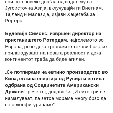
при што повеќе доаѓаа од подалеку во
Југоисточна Азија, вклучувајќи ги Виетнам,
Тајланд и Малезија, изјави Хацегаба за
Ројтерс.
,
Будевијн Симонс
извршен директор на
, најголемото во
пристаништето Ротердам
Европа, рече дека трговските текови брзо се
прилагодуваат на новата реалност и дека
континентот треба да биде агилен.
„
Се потпираме на евтино производство во
Кина, евтина енергија од Русија и евтина
одбрана од Соединетите Американски
“, рече тој, додавајќи: „И сите три се
Држави
намалуваат, па затоа мораме многу брзо да
се реконфигурираме“.