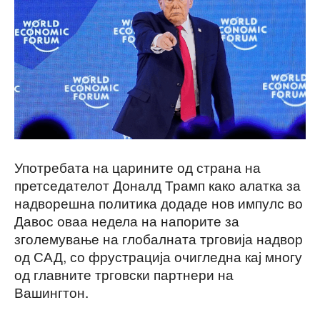
Употребата на царините од страна на
претседателот Доналд Трамп како алатка за
надворешна политика додаде нов импулс во
Давос оваа недела на напорите за
зголемување на глобалната трговија надвор
од САД, со фрустрација очигледна кај многу
од главните трговски партнери на
Вашингтон.