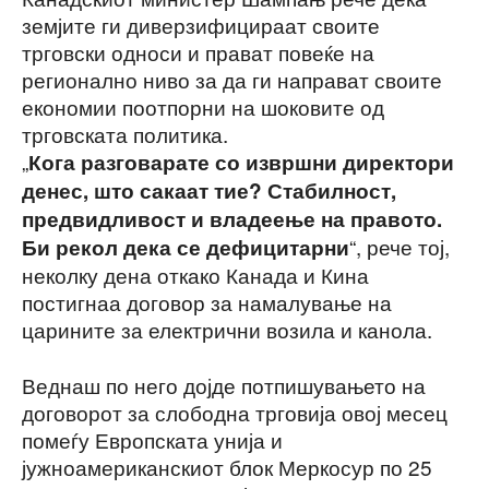
земјите ги диверзифицираат своите
трговски односи и прават повеќе на
регионално ниво за да ги направат своите
економии поотпорни на шоковите од
трговската политика.
„
Кога разговарате со извршни директори
денес, што сакаат тие? Стабилност,
предвидливост и владеење на правото.
“, рече тој,
Би рекол дека се дефицитарни
неколку дена откако Канада и Кина
постигнаа договор за намалување на
царините за електрични возила и канола.
Веднаш по него дојде потпишувањето на
договорот за слободна трговија овој месец
помеѓу Европската унија и
јужноамериканскиот блок Меркосур по 25