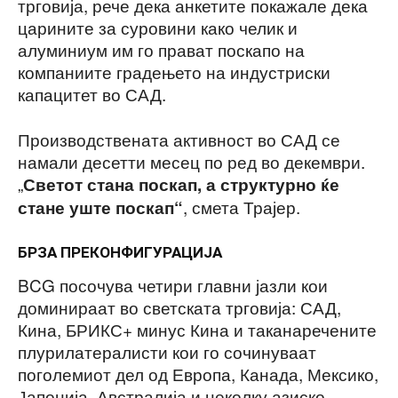
трговија, рече дека анкетите покажале дека
царините за суровини како челик и
алуминиум им го прават поскапо на
компаниите градењето на индустриски
капацитет во САД.
Производствената активност во САД се
намали десетти месец по ред во декември.
„
Светот стана поскап, а структурно ќе
, смета Трајер.
стане уште поскап“
БРЗА ПРЕКОНФИГУРАЦИЈА
BCG посочува четири главни јазли кои
доминираат во светската трговија: САД,
Кина, БРИКС+ минус Кина и таканаречените
плурилатералисти кои го сочинуваат
поголемиот дел од Европа, Канада, Мексико,
Јапонија, Австралија и неколку азиско-