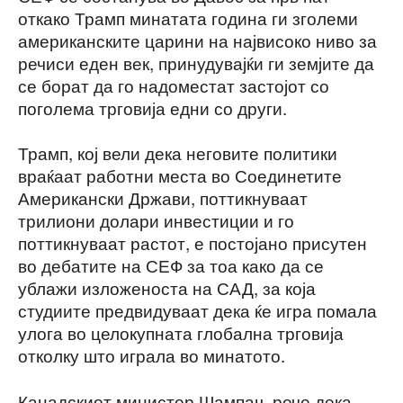
откако Трамп минатата година ги зголеми
американските царини на највисоко ниво за
речиси еден век, принудувајќи ги земјите да
се борат да го надоместат застојот со
поголема трговија едни со други.
Трамп, кој вели дека неговите политики
враќаат работни места во Соединетите
Американски Држави, поттикнуваат
трилиони долари инвестиции и го
поттикнуваат растот, е постојано присутен
во дебатите на СЕФ за тоа како да се
ублажи изложеноста на САД, за која
студиите предвидуваат дека ќе игра помала
улога во целокупната глобална трговија
отколку што играла во минатото.
Канадскиот министер Шампањ рече дека