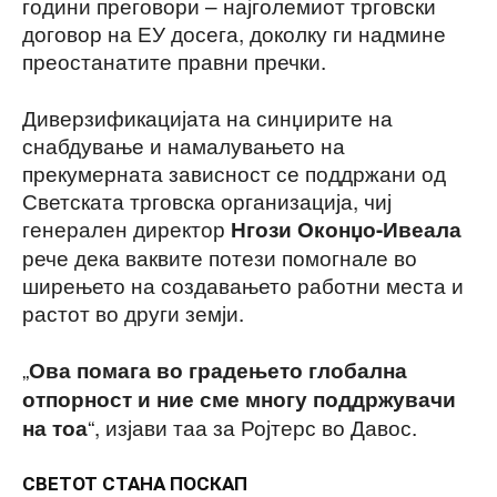
години преговори – најголемиот трговски
договор на ЕУ досега, доколку ги надмине
преостанатите правни пречки.
Диверзификацијата на синџирите на
снабдување и намалувањето на
прекумерната зависност се поддржани од
Светската трговска организација, чиј
генерален директор
Нгози Оконџо-Ивеала
рече дека ваквите потези помогнале во
ширењето на создавањето работни места и
растот во други земји.
„
Ова помага во градењето глобална
отпорност и ние сме многу поддржувачи
“, изјави таа за Ројтерс во Давос.
на тоа
СВЕТОТ СТАНА ПОСКАП