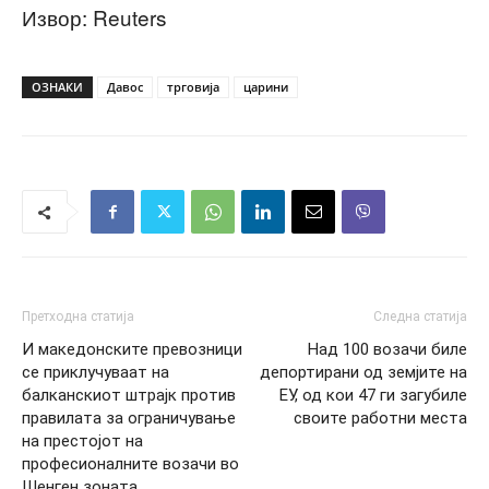
Извор: Reuters
ОЗНАКИ
Давос
трговија
царини
Претходна статија
Следна статија
И македонските превозници
Над 100 возачи биле
се приклучуваат на
депортирани од земјите на
балканскиот штрајк против
ЕУ, од кои 47 ги загубиле
правилата за ограничување
своите работни места
на престојот на
професионалните возачи во
Шенген зоната