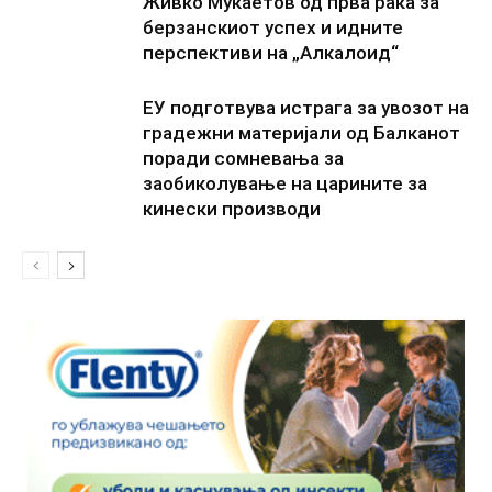
Живко Мукаетов од прва рака за
берзанскиот успех и идните
перспективи на „Алкалоид“
ЕУ подготвува истрага за увозот на
градежни материјали од Балканот
поради сомневања за
заобиколување на царините за
кинески производи