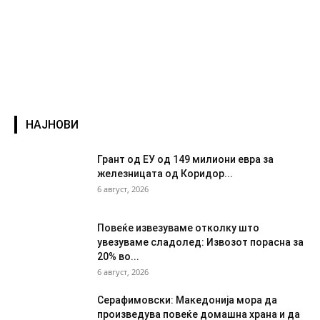
НАЈНОВИ
Грант од ЕУ од 149 милиони евра за
железницата од Коридор...
6 август, 2026
Повеќе извезуваме отколку што
увезуваме сладолед: Извозот порасна за
20% во...
6 август, 2026
Серафимовски: Македонија мора да
произведува повеќе домашна храна и да