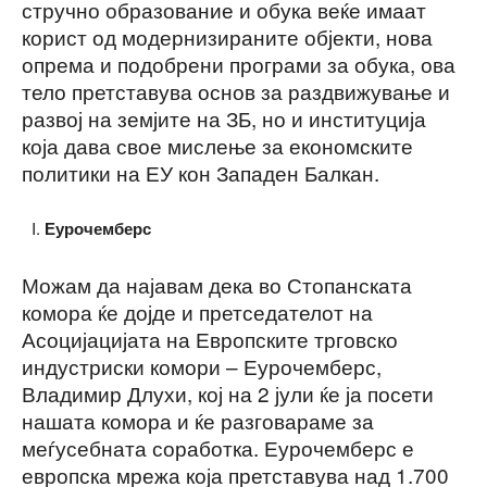
стручно образование и обука веќе имаат
корист од модернизираните објекти, нова
опрема и подобрени програми за обука, ова
тело претставува основ за раздвижување и
развој на земјите на ЗБ, но и институција
која дава свое мислење за економските
политики на ЕУ кон Западен Балкан.
Еурочемберс
Можам да најавам дека во Стопанската
комора ќе дојде и претседателот на
Асоцијацијата на Европските трговско
индустриски комори – Еурочемберс,
Владимир Длухи, кој на 2 јули ќе ја посети
нашата комора и ќе разговараме за
меѓусебната соработка. Еурочемберс е
европска мрежа која претставува над 1.700