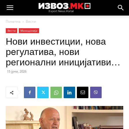
Почетна
Вести
Вести
Македонија
Нови инвестиции, нова
рeгулатива, нови
регионални иницијативи…
15 јуни, 2026