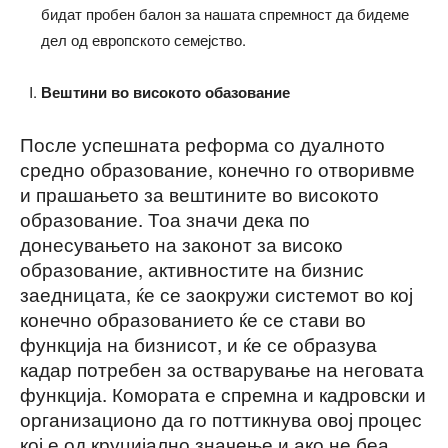
бидат пробен балон за нашата спремност да бидеме
дел од европското семејство.
Вештини во високото обазование
После успешната реформа со дуалното
средно образование, конечно го отворивме
и прашањето за вештините во високото
образование. Тоа значи дека по
донесувањето на законот за високо
образование, активностите на бизнис
заедницата, ќе се заокружи системот во кој
конечно образованието ќе се стави во
функција на бизнисот, и ќе се образува
кадар потребен за остварување на неговата
функција. Комората е спремна и кадровски и
организационо да го поттикнува овој процес
кој е од круцијално значење и ако не беа