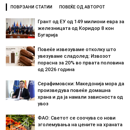
ПОВРЗАНИ СТАТИИ
ПОВЕЌЕ ОД АВТОРОТ
Грант од ЕУ од 149 милиони евра за
железницата од Коридор 8 кон
Бугарија
Повеќе извезуваме отколку што
увезуваме сладолед: Извозот
порасна за 20% во првата половина
од 2026 година
Серафимовски: Македонија мора да
произведува повеќе домашна
храна и да ја намали зависноста од
увоз
ФАО: Светот се соочува со нови
зголемувања на цените на храната