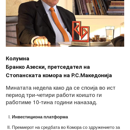
Колумна
Бранко Азески, претседател на
Стопанската комора на Р.С.Македонија
Минатата недела како да се споија во ист
период три-четири работи коишто ги
работиме 10-тина години наназад.
Инвестициона платформа
Премиерот на средбата во Комора со здружението за