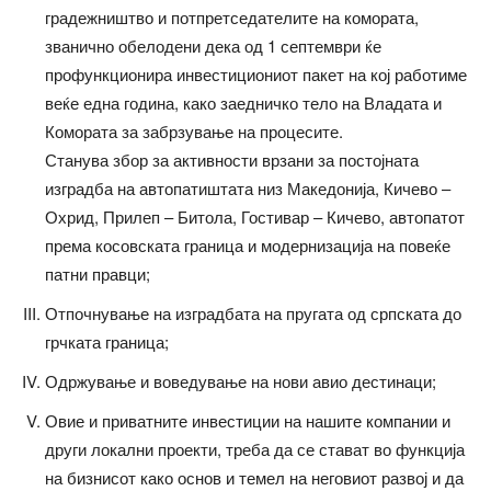
градежништво и потпретседателите на комората,
званично обелодени дека од 1 септември ќе
профункционира инвестициониот пакет на кој работиме
веќе една година, како заедничко тело на Владата и
Комората за забрзување на процесите.
Станува збор за активности врзани за постојната
изградба на автопатиштата низ Македонија, Кичево –
Охрид, Прилеп – Битола, Гостивар – Кичево, автопатот
према косовската граница и модернизација на повеќе
патни правци;
Отпочнување на изградбата на пругата од српската до
грчката граница;
Одржување и воведување на нови авио дестинаци;
Овие и приватните инвестиции на нашите компании и
други локални проекти, треба да се стават во функција
на бизнисот како основ и темел на неговиот развој и да