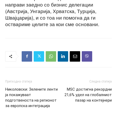
направи заедно со бизнис делегации
(Австрија, Унгарија, Хрватска, Турција,
Швајцарија), и со тоа ни помогна да ги
оствариме целите за кои сме основани.
Претходна статија
Следна статија
Николовски: Зелените ленти
MSC достигна рекордни
ја покажуваат
21,6% удел на глобалниот
подготвеноста на регионот
пазар на контејнери
за европска интеграција