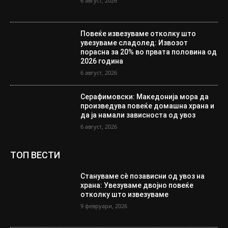
6 август, 2026
Повеќе извезуваме отколку што
увезуваме сладолед: Извозот
порасна за 20% во првата половина од
2026 година
6 август, 2026
Серафимовски: Македонија мора да
произведува повеќе домашна храна и
да ја намали зависноста од увоз
6 август, 2026
ТОП ВЕСТИ
Стануваме сè позависни од увоз на
храна: Увезуваме двојно повеќе
отколку што извезуваме
9 февруари, 2026