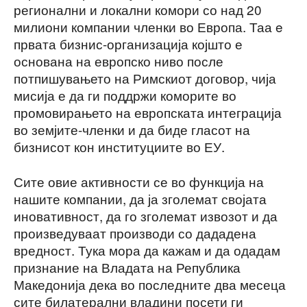
регионални и локални комори со над 20
милиони компании членки во Европа. Таа e
првата бизнис-организација којшто е
основана на европско ниво после
потпишувањето на Римскиот договор, чија
мисија е да ги поддржи коморите во
промовирањето на европската интеграција
во земјите-членки и да биде гласот на
бизнисот кон институциите во ЕУ.
Сите овие активности се во функција на
нашите компании, да ја зголемат својата
иновативност, да го зголемат извозот и да
произведуваат производи со дададена
вредност. Тука мора да кажам и да одадам
признание на Владата на Република
Македонија дека во последните два месеца
сите билатерални владини посети ги