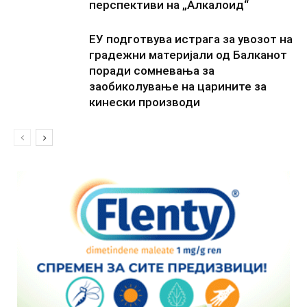
перспективи на „Алкалоид“
ЕУ подготвува истрага за увозот на
градежни материјали од Балканот
поради сомневања за
заобиколување на царините за
кинески производи