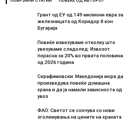
ПОВРЗАНИ СТАТИИ
ПОВЕЌЕ ОД АВТОРОТ
Грант од ЕУ од 149 милиони евра за
железницата од Коридор 8 кон
Бугарија
Повеќе извезуваме отколку што
увезуваме сладолед: Извозот
порасна за 20% во првата половина
од 2026 година
Серафимовски: Македонија мора да
произведува повеќе домашна
храна и да ја намали зависноста од
увоз
ФАО: Светот се соочува со нови
зголемувања на цените на храната