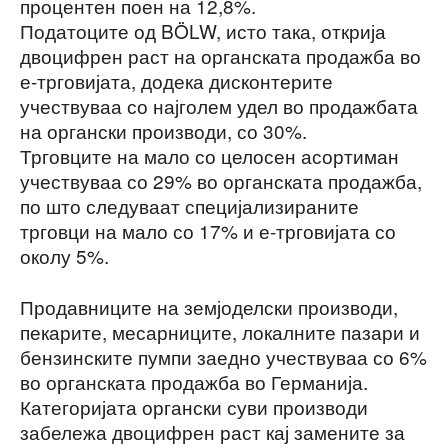
процентен поен на 12,8%.
Податоците од BÖLW, исто така, открија
двоцифрен раст на органската продажба во
е-трговијата, додека дисконтерите
учествуваа со најголем удел во продажбата
на органски производи, со 30%.
Трговците на мало со целосен асортиман
учествуваа со 29% во органската продажба,
по што следуваат специјализираните
трговци на мало со 17% и е-трговијата со
околу 5%.
Продавниците на земјоделски производи,
пекарите, месарниците, локалните пазари и
бензинските пумпи заедно учествуваа со 6%
во органската продажба во Германија.
Категоријата органски суви производи
забележа двоцифрен раст кај замените за