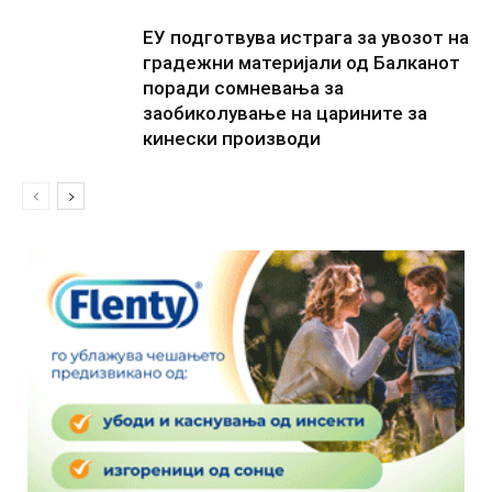
ЕУ подготвува истрага за увозот на
градежни материјали од Балканот
поради сомневања за
заобиколување на царините за
кинески производи