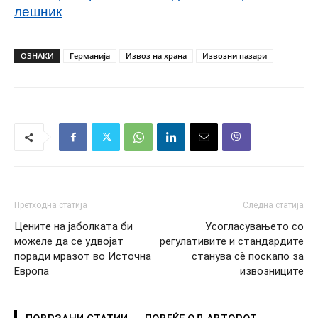
лешник
ОЗНАКИ
Германија
Извоз на храна
Извозни пазари
Претходна статија
Следна статија
Цените на јаболката би
Усогласувањето со
можеле да се удвојат
регулативите и стандардите
поради мразот во Источна
станува сè поскапо за
Европа
извозниците