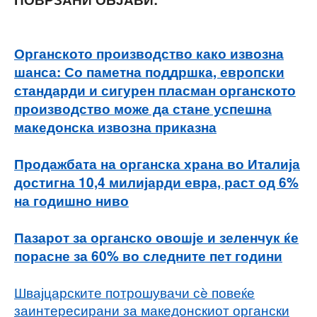
Органското производство како извозна
шанса: Со паметна поддршка, европски
стандарди и сигурен пласман органското
производство може да стане успешна
македонска извозна приказна
Продажбата на органска храна во Италија
достигна 10,4 милијарди евра, раст од 6%
на годишно ниво
Пазарот за органско овошје и зеленчук ќе
порасне за 60% во следните пет години
Швајцарските потрошувачи сè повеќе
заинтересирани за македонскиот органски