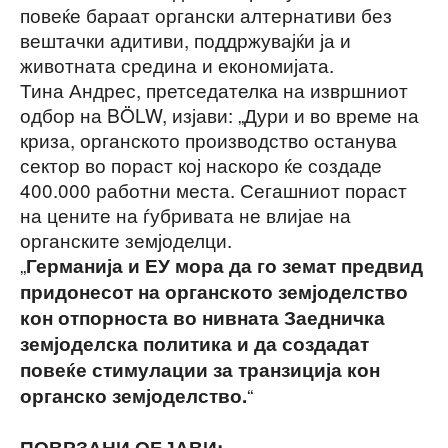
повеќе бараат органски алтернативи без
вештачки адитиви, поддржувајќи ја и
животната средина и економијата.
Тина Андрес, претседателка на извршниот
одбор на BÖLW, изјави: „Дури и во време на
криза, органското производство останува
сектор во пораст кој наскоро ќе создаде
400.000 работни места. Сегашниот пораст
на цените на ѓубривата не влијае на
органските земјоделци.
„
Германија и ЕУ мора да го земат предвид
придонесот на органското земјоделство
кон отпорноста во нивната Заедничка
земјоделска политика и да создадат
повеќе стимулации за транзиција кон
“
органско земјоделство.
ПОВРЗАНИ ОБЈАВИ: