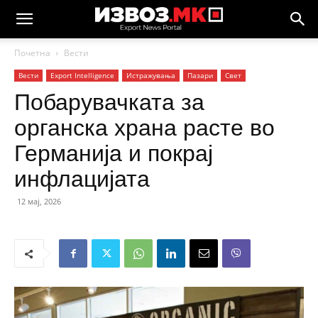
Почетна
Вести
Вести
Еxport Intelligence
Истражувања
Пазари
Свет
Побарувачката за
органска храна расте во
Германија и покрај
инфлацијата
12 мај, 2026