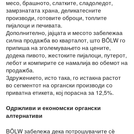
месо, брашното, слатките, сладоледот,
замрзнатата храна, деликатесните
производи, готовите оброци, топлите
пијалоци и печивата.
Дополнително, јајцата и месото забележаа
силна продажба во кварталот, што BÖLW го
припиша на зголемувањето на цените,
додека пивото, жестоките пијалоци, путерот,
лебот и компирите се намалија во обемот на
продажба.
Здружението, исто така, го истакна растот
во сегментот на органски производи со
приватна етикета, кој порасна за 12,5%.
Одржливи и економски органски
алтернативи
BÖLW забележа дека потрошувачите сè