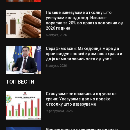
Повеќе извезуваме отколку што
увезуваме сладолед: Извозот
порасна за 20% во првата половина од
2026 година
6 август, 2026
Серафимовски: Македонија мора да
произведува повеќе домашна храна и
да ја намали зависноста од увоз
6 август, 2026
ТОП ВЕСТИ
Стануваме сè позависни од увоз на
храна: Увезуваме двојно повеќе
отколку што извезуваме
9 февруари, 2026
Излезе новата ексклузивна едиција