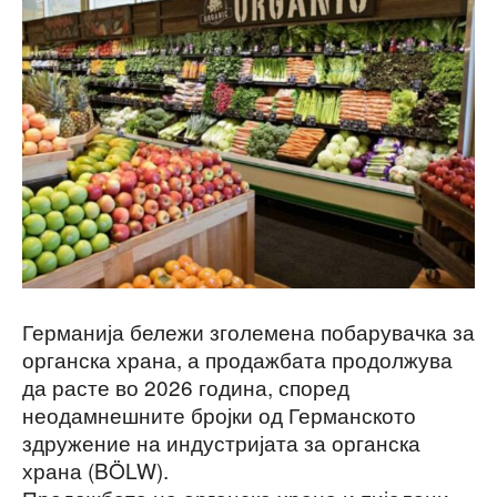
Германија бележи зголемена побарувачка за
органска храна, а продажбата продолжува
да расте во 2026 година, според
неодамнешните бројки од Германското
здружение на индустријата за органска
храна (BÖLW).