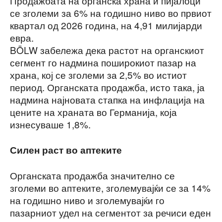
Продажбата на органска храна и пијалоци
се зголеми за 6% на годишно ниво во првиот
квартал од 2026 година, на 4,91 милијарди
евра.
BÖLW забележа дека растот на органскиот
сегмент го надмина поширокиот пазар на
храна, кој се зголеми за 2,5% во истиот
период. Органската продажба, исто така, ја
надмина најновата стапка на инфлација на
цените на храната во Германија, која
изнесуваше 1,8%.
Силен раст во аптеките
Органската продажба значително се
зголеми во аптеките, зголемувајќи се за 14%
на годишно ниво и зголемувајќи го
пазарниот удел на сегментот за речиси еден