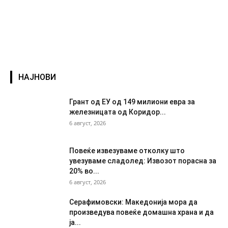
НАЈНОВИ
Грант од ЕУ од 149 милиони евра за
железницата од Коридор...
6 август, 2026
Повеќе извезуваме отколку што
увезуваме сладолед: Извозот порасна за
20% во...
6 август, 2026
Серафимовски: Македонија мора да
произведува повеќе домашна храна и да
ја...