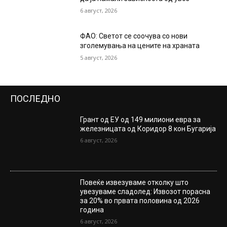
6 август, 2026
ФАО: Светот се соочува со нови
зголемувања на цените на храната
5 август, 2026
ПОСЛЕДНО
Грант од ЕУ од 149 милиони евра за
железницата од Коридор 8 кон Бугарија
6 август, 2026
Повеќе извезуваме отколку што
увезуваме сладолед: Извозот порасна
за 20% во првата половина од 2026
година
6 август, 2026