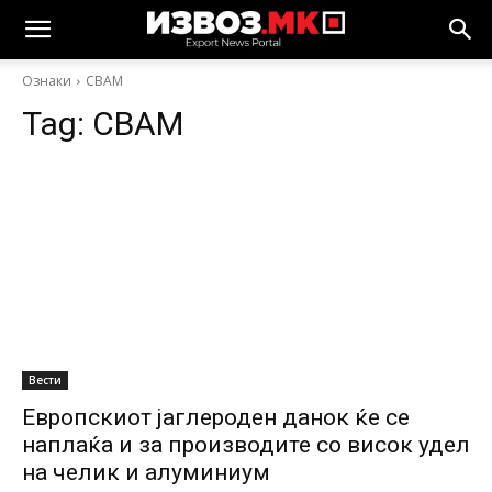
Ознаки
CBAM
Tag:
CBAM
Вести
Европскиот јаглероден данок ќе се
наплаќа и за производите со висок удел
на челик и алуминиум