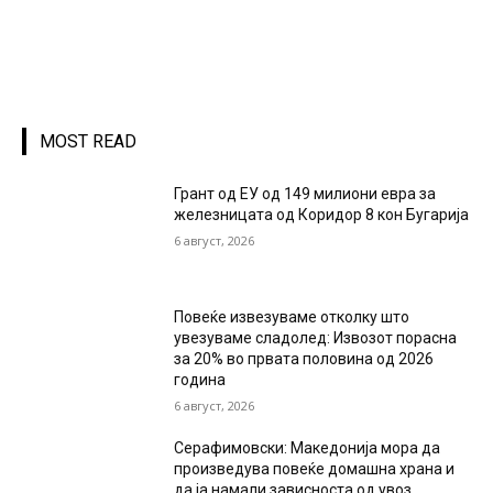
MOST READ
Грант од ЕУ од 149 милиони евра за
железницата од Коридор 8 кон Бугарија
6 август, 2026
Повеќе извезуваме отколку што
увезуваме сладолед: Извозот порасна
за 20% во првата половина од 2026
година
6 август, 2026
Серафимовски: Македонија мора да
произведува повеќе домашна храна и
да ја намали зависноста од увоз