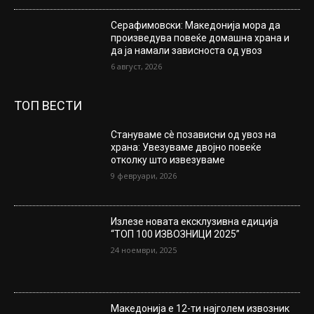
Серафимовски: Македонија мора да
произведува повеќе домашна храна и
да ја намали зависноста од увоз
6 август, 2026
ТОП ВЕСТИ
Стануваме сè позависни од увоз на
храна: Увезуваме двојно повеќе
отколку што извезуваме
9 февруари, 2026
Излезе новата ексклузивна едиција
“ТОП 100 ИЗВОЗНИЦИ 2025”
24 ноември, 2025
Македонија е 12-ти најголем извозник