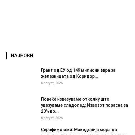
НАЈНОВИ
Грант од ЕУ од 149 милиони евра за
железницата од Коридор...
6 август, 2026
Повеќе извезуваме отколку што
увезуваме сладолед: Извозот порасна за
20% во...
6 август, 2026
Серафимовски: Македонија мора да