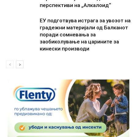
перспективи на „Алкалоид“
ЕУ подготвува истрага за увозот на
градежни материјали од Балканот
поради сомневања за
заобиколување на царините за
кинески производи