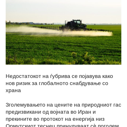
Недостатокот на ѓубрива се појавува како
нов ризик за глобалното снабдување со
храна
Зголемувањето на цените на природниот гас
предизвикани од војната во Иран и
прекините во протокот на енергија низ
Ормутскиот теснец принудуваат сè поголем