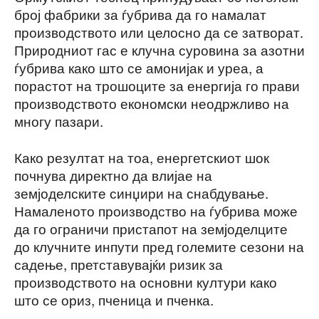
број фабрики за ѓубрива да го намалат
производството или целосно да се затворат.
Природниот гас е клучна суровина за азотни
ѓубрива како што се амонијак и уреа, а
порастот на трошоците за енергија го прави
производството економски неодржливо на
многу пазари.
Како резултат на тоа, енергетскиот шок
почнува директно да влијае на
земјоделските синџири на снабдување.
Намаленото производство на ѓубрива може
да го ограничи пристапот на земјоделците
до клучните инпути пред големите сезони на
садење, претставувајќи ризик за
производството на основни култури како
што се ориз, пченица и пченка.