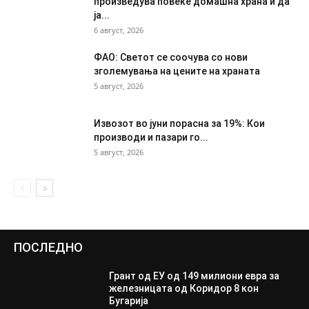
произведува повеќе домашна храна и да
ја...
6 август, 2026
ФАО: Светот се соочува со нови
зголемувања на цените на храната
5 август, 2026
Извозот во јуни порасна за 19%: Кои
производи и пазари го...
5 август, 2026
ПОСЛЕДНО
Грант од ЕУ од 149 милиони евра за
железницата од Коридор 8 кон
Бугарија