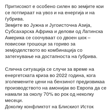
Притисокот е особено силен во земјите кои
се потпираат на увоз и на енергија и на
ѓубрива.
Земјите во Јужна и Југоисточна Азија,
Субсахарска Африка и делови од Латинска
Америка се соочуваат со двоен шок –
повисоки трошоци за гориво за
земјоделството во комбинација со
затегнување на достапноста на ѓубрива.
Слична ситуација се случи за време на
енергетската криза во 2022 година, кога
зголемените цени на бензинот предизвикаа
производството на амонијак во Европа да се
намали за околу 70% во рок од неколку
месеци.
Доколку конфликтот на Блискиот Исток