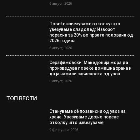
6 август, 2026
Повеќе извезуваме отколку што
увезуваме сладолед: Извозот
порасна за 20% во првата половина од
2026 година
6 август, 2026
Серафимовски: Македонија мора да
произведува повеќе домашна храна и
да ја намали зависноста од увоз
6 август, 2026
ТОП ВЕСТИ
Стануваме сè позависни од увоз на
храна: Увезуваме двојно повеќе
отколку што извезуваме
9 февруари, 2026