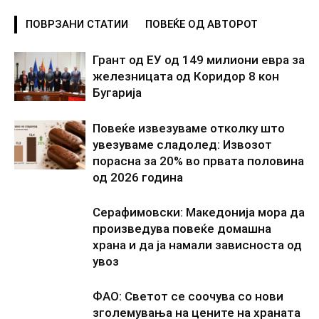
ПОВРЗАНИ СТАТИИ
ПОВЕЌЕ ОД АВТОРОТ
Грант од ЕУ од 149 милиони евра за
железницата од Коридор 8 кон
Бугарија
Повеќе извезуваме отколку што
увезуваме сладолед: Извозот
порасна за 20% во првата половина
од 2026 година
Серафимовски: Македонија мора да
произведува повеќе домашна
храна и да ја намали зависноста од
увоз
ФАО: Светот се соочува со нови
зголемувања на цените на храната