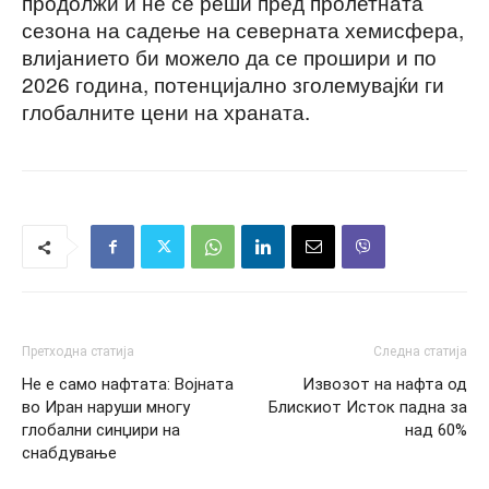
продолжи и не се реши пред пролетната
сезона на садење на северната хемисфера,
влијанието би можело да се прошири и по
2026 година, потенцијално зголемувајќи ги
глобалните цени на храната.
Претходна статија
Следна статија
Не е само нафтата: Војната
Извозот на нафта од
во Иран наруши многу
Блискиот Исток падна за
глобални синџири на
над 60%
снабдување