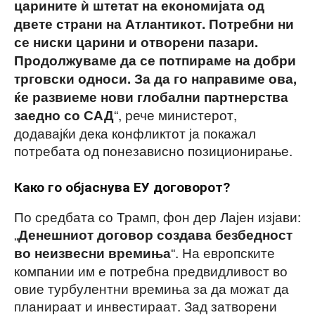
царините ѝ штетат на економијата од
двете страни на Атлантикот. Потребни ни
се ниски царини и отворени пазари.
Продолжуваме да се потпираме на добри
трговски односи. За да го направиме ова,
ќе развиеме нови глобални партнерства
“, рече министерот,
заедно со САД
додавајќи дека конфликтот ја покажал
потребата од понезависно позиционирање.
Како го објаснува ЕУ договорот?
По средбата со Трамп, фон дер Лајен изјави:
„
Денешниот договор создава безбедност
“. На европските
во неизвесни времиња
компании им е потребна предвидливост во
овие турбулентни времиња за да можат да
планираат и инвестираат. Зад затворени