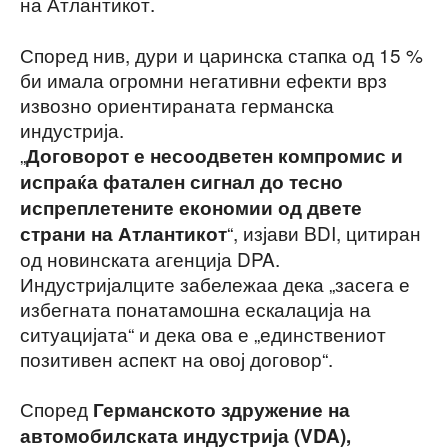
на Атлантикот.
Според нив, дури и царинска стапка од 15 %
би имала огромни негативни ефекти врз
извозно ориентираната германска
индустрија.
„
Договорот е несоодветен компромис и
испраќа фатален сигнал до тесно
испреплетените економии од двете
“, изјави BDI, цитиран
страни на Атлантикот
од новинската агенција DPA.
Индустријалците забележаа дека „засега е
избегната понатамошна ескалација на
ситуацијата“ и дека ова е „единствениот
позитивен аспект на овој договор“.
Според
Германското здружение на
автомобилската индустрија (VDA),