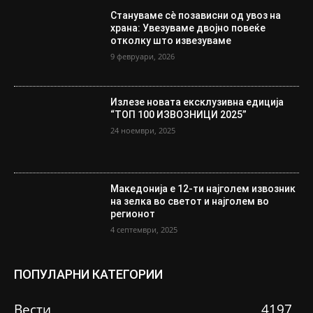
Стануваме сè позависни од увоз на
храна: Увезуваме двојно повеќе
отколку што извезуваме
9 февруари, 2026
Излезе новата ексклузивна едиција
“ТОП 100 ИЗВОЗНИЦИ 2025”
24 ноември, 2025
Македонија е 12-ти најголем извозник
на зелка во светот и најголем во
регионот
4 септември, 2025
ПОПУЛАРНИ КАТЕГОРИИ
Вести
4197