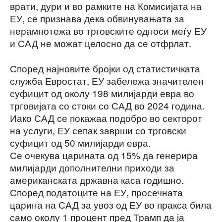
врати, дури и во рамките на Комисијата на
ЕУ, се признава дека обвинувањата за
нерамнотежа во трговските односи меѓу ЕУ
и САД не можат целосно да се отфрлат.
Според најновите бројки од статистичката
служба Евростат, ЕУ забележа значителен
суфицит од околу 198 милијарди евра во
трговијата со стоки со САД во 2024 година.
Иако САД се покажаа подобро во секторот
на услуги, ЕУ сепак заврши со трговски
суфицит од 50 милијарди евра.
Се очекува царината од 15% да генерира
милијарди дополнителни приходи за
американската државна каса годишно.
Според податоците на ЕУ, просечната
царина на САД за увоз од ЕУ во пракса била
само околу 1 процент пред Трамп да ја