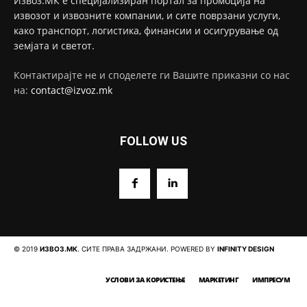
Извоз.МК е специјализиран портал за промоција на
извозот и извозните компании, и сите поврзани услуги,
како транспорт, логистика, финансии и осигурување од
земјата и светот.
Контактирајте не и споделете ги Вашите приказни со нас
на:
contact@izvoz.mk
FOLLOW US
© 2019
ИЗВОЗ.МК
. СИТЕ ПРАВА ЗАДРЖАНИ. POWERED BY
INFINITY DESIGN
УСЛОВИ ЗА КОРИСТЕЊЕ
МАРКЕТИНГ
ИМПРЕСУМ