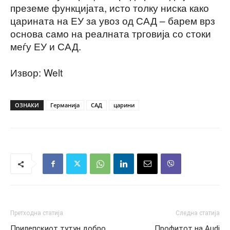
преземе функцијата, исто толку ниска како
царината на ЕУ за увоз од САД – барем врз
основа само на реалната трговија со стоки
меѓу ЕУ и САД.
Извор: Welt
ОЗНАКИ
Германија
САД
царини
Претходна статија
Следна статија
Прилепскиот тутун добро
Профитот на Audi