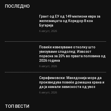
ПОСЛЕДНО
Грант од ЕУ од 149 милиони евра за
железницата од Коридор 8 кон
Бугарија
6 август, 2026
Повеќе извезуваме отколку што
увезуваме сладолед: Извозот
порасна за 20% во првата половина од
2026 година
6 август, 2026
Серафимовски: Македонија мора да
произведува повеќе домашна храна и
да ја намали зависноста од увоз
6 август, 2026
ТОП ВЕСТИ