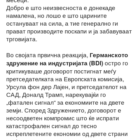
Добро е што неизвесноста е донекаде
намалена, но лошо е што царините
остануваат на сила, а тие генерално ги
прават производите поскапи и ја забавуваат
трговијата.
Во својата првична реакција,
Германското
остро го
здружение на индустријата (BDI)
критикуваше договорот постигнат меѓу
претседателката на Европската комисија,
Урсула фон дер Лајен, и претседателот на
САД, Доналд Трамп, нарекувајќи го
„фатален сигнал“ за економиите на двете
земји. Според Здружението, договорот е
несоодветен компромис што ќе испрати
катастрофален сигнал до тесно
испреплетените економии од двете страни