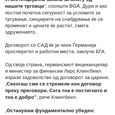
“, соопшти BGA. Дури и ако
нашите трговци
постои почетна сигурност за условите за
тргување, синџирите на снабдување ќе се
променат и цените ќе растат, смета
здружението.
Договорот со САД ќе ја чини Германија
просперитет и работни места, заклучи БГА.
Од своја страна, германскиот вицеканцелар
и министер за финансии Ларс Клингбеил
изрази задоволство од договорот за царини.
„
Секогаш сме се стремеле кон договор
преку преговори. Сега тоа е постигнато и
, рече Клингбеил.
тоа е добро“
„
Останувам фундаментално убеден: