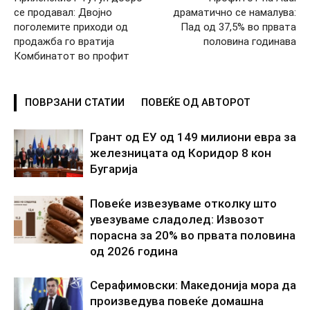
се продавал: Двојно
драматично се намалува:
поголемите приходи од
Пад од 37,5% во првата
продажба го вратија
половина годинава
Комбинатот во профит
ПОВРЗАНИ СТАТИИ
ПОВЕЌЕ ОД АВТОРОТ
Грант од ЕУ од 149 милиони евра за
железницата од Коридор 8 кон
Бугарија
Повеќе извезуваме отколку што
увезуваме сладолед: Извозот
порасна за 20% во првата половина
од 2026 година
Серафимовски: Македонија мора да
произведува повеќе домашна