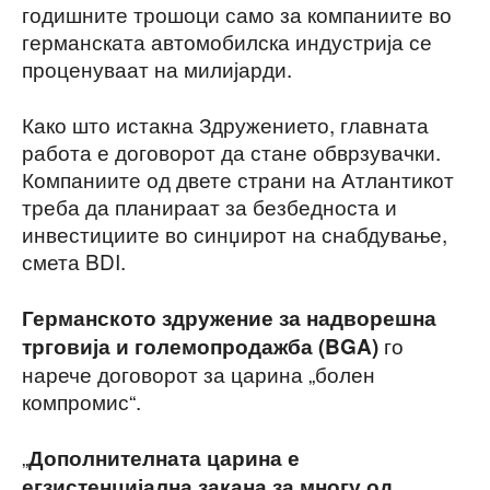
годишните трошоци само за компаниите во
германската автомобилска индустрија се
проценуваат на милијарди.
Како што истакна Здружението, главната
работа е договорот да стане обврзувачки.
Компаниите од двете страни на Атлантикот
треба да планираат за безбедноста и
инвестициите во синџирот на снабдување,
смета BDI.
Германското здружение за надворешна
го
трговија и големопродажба (BGA)
нарече договорот за царина „болен
компромис“.
„
Дополнителната царина е
егзистенцијална закана за многу од