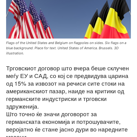
Flags of the United States and Belgium on flagpoles on sides. Six flags on a
blue background. Place for text. United States of America. Brussels. 3D
illustration.
Трговскиот договор што вчера беше склучен
меѓу ЕУ и САД, со кој се предвидува царина
од 15% за извозот на речиси сите стоки на
американскиот пазар, наиде на критики од
германските индустриски и трговски
здруженија.
Што точно ќе значи договорот за
германската економија и потрошувачите,
веројатно ќе стане јасно дури во наредните
месеци.