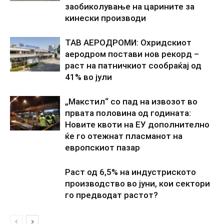
заобиколување на царините за
кинески производи
ТАВ АЕРОДРОМИ: Охридскиот
аеродром постави нов рекорд –
раст на патничкиот сообраќај од
41% во јули
„Макстил“ со пад на извозот во
првата половина од годината:
Новите квоти на ЕУ дополнително
ќе го отежнат пласманот на
европскиот пазар
Раст од 6,5% на индустриското
производство во јуни, кои сектори
го предводат растот?