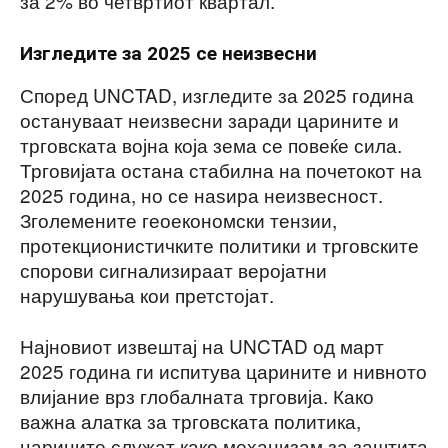
за 2% во четвртиот квартал.
Изгледите за 2025 се неизвесни
Според UNCTAD, изгледите за 2025 година
остануваат неизвесни заради царините и
трговската војна која зема се повеќе сила.
Трговијата остана стабилна на почетокот на
2025 година, но се наѕира неизвесност.
Зголемените геоекономски тензии,
протекционистичките политики и трговските
спорови сигнализираат веројатни
нарушувања кои претстојат.
Најновиот извештај на UNCTAD од март
2025 година ги испитува царините и нивното
влијание врз глобалната трговија. Како
важна алатка за трговската политика,
царините служат како механизам за заштита