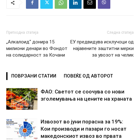
Претходна статија
Следна статија
„Алкалоид“ донира 15
ЕУ предвидува исклучоци од
милиони денари во Фондот
најавените заштитни мерки
на солидарност за Кочани
за увозот на челик
ПОВРЗАНИ СТАТИИ
ПОВЕЌЕ ОД АВТОРОТ
ФАО: Светот се соочува со нови
зголемувања на цените на храната
Извозот во јуни порасна за 19%:
Кои производи и пазари го носат
македонскиот извоз во првата