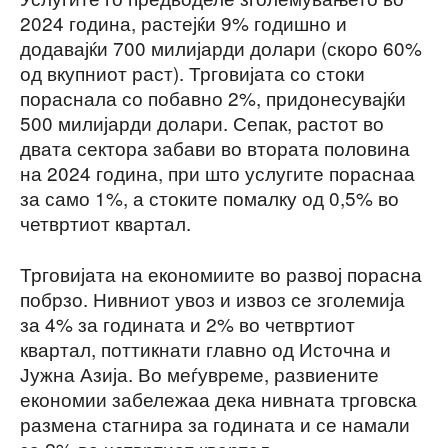
2024 година, растејќи 9% годишно и
додавајќи 700 милијарди долари (скоро 60%
од вкупниот раст). Трговијата со стоки
пораснала со побавно 2%, придонесувајќи
500 милијарди долари. Сепак, растот во
двата сектора забави во втората половина
на 2024 година, при што услугите пораснаа
за само 1%, а стоките помалку од 0,5% во
четвртиот квартал.
Трговијата на економиите во развој порасна
побрзо. Нивниот увоз и извоз се зголемија
за 4% за годината и 2% во четвртиот
квартал, поттикнати главно од Источна и
Јужна Азија. Во меѓувреме, развиените
економии забележаа дека нивната трговска
размена стагнира за годината и се намали