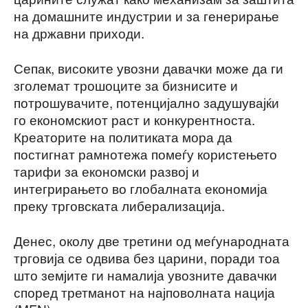
на домашните индустрии и за генерирање
на државни приходи.
Сепак, високите увозни давачки може да ги
зголемат трошоците за бизнисите и
потрошувачите, потенцијално задушувајќи
го економскиот раст и конкурентноста.
Креаторите на политиката мора да
постигнат рамнотежа помеѓу користењето
тарифи за економски развој и
интегрирањето во глобалната економија
преку трговската либерализација.
Денес, околу две третини од меѓународната
трговија се одвива без царини, поради тоа
што земјите ги намалија увозните давачки
според третманот на најповолната нација