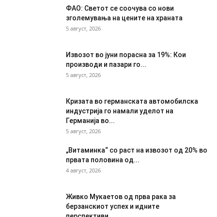
ФАО: Светот се соочува со нови
зголемувања на цените на храната
5 август, 2026
Извозот во јуни порасна за 19%: Кои
производи и пазари го...
5 август, 2026
Кризата во германската автомобилска
индустрија го намали уделот на
Германија во...
5 август, 2026
„Витаминка“ со раст на извозот од 20% во
првата половина од...
4 август, 2026
Живко Мукаетов од прва рака за
берзанскиот успех и идните
перспективи...