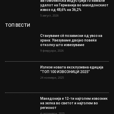
автомобилска индустрија го намали
уделот на Германија во македонскиот
извоз од 48,6% на 36,2%
5 август, 2026
ТОП ВЕСТИ
Стануваме сè позависни од увоз на
храна: Увезуваме двојно повеќе
отколку што извезуваме
9 февруари, 2026
Излезе новата ексклузивна едиција
“ТОП 100 ИЗВОЗНИЦИ 2025”
24 ноември, 2025
Македонија е 12-ти најголем извозник
на зелка во светот и најголем во
регионот
4 септември, 2025