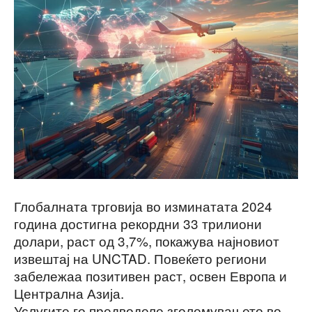
Глобалната трговија во изминатата 2024
година достигна рекордни 33 трилиони
долари, раст од 3,7%, покажува најновиот
извештај на UNCTAD. Повеќето региони
забележаа позитивен раст, освен Европа и
Централна Азија.
Услугите го предводеле зголемувањето во