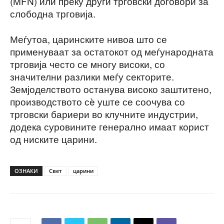
(MFN) или преку други трговски договори за
слободна трговија.
Меѓутоа, царинските нивоа што се
применуваат за остатокот од меѓународната
трговија често се многу високи, со
значителни разлики меѓу секторите.
Земјоделството останува високо заштитено,
производството сè уште се соочува со
трговски бариери во клучните индустрии,
додека суровините генерално имаат корист
од ниските царини.
ОЗНАКИ
Свет
царини