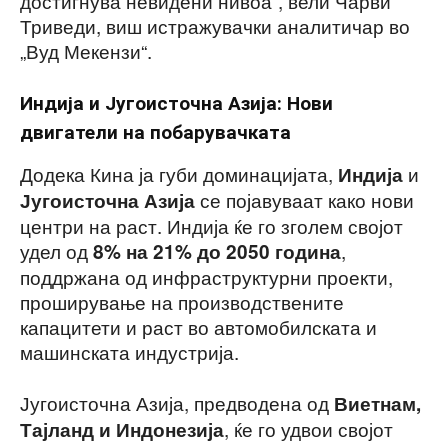
достигнува невидени нивоа“, вели Чарви
Триведи, виш истражувачки аналитичар во
„Вуд Мекензи“.
Индија и Југоисточна Азија: Нови
двигатели на побарувачката
Додека Кина ја губи доминацијата,
и
Индија
се појавуваат како нови
Југоисточна Азија
центри на раст. Индија ќе го зголем својот
удел од
,
8% на 21% до 2050 година
поддржана од инфраструктурни проекти,
проширување на производствените
капацитети и раст во автомобилската и
машинската индустрија.
Југоисточна Азија, предводена од
Виетнам,
, ќе го удвои својот
Тајланд и Индонезија