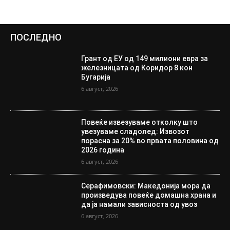
ПОСЛЕДНО
Грант од ЕУ од 149 милиони евра за
железницата од Коридор 8 кон
Бугарија
6 август, 2026
Повеќе извезуваме отколку што
увезуваме сладолед: Извозот
порасна за 20% во првата половина од
2026 година
6 август, 2026
Серафимовски: Македонија мора да
произведува повеќе домашна храна и
да ја намали зависноста од увоз
6 август, 2026