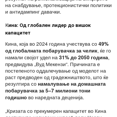
на снабдување, протекционистички политики
и антидампинг давачки.
К
ина: Од глобален лидер до вишок
капацитет
Кина, која во 2024 година учествува со
49%
, ќе го
од глобалната побарувачка за челик
намали својот удел на
,
31% до 2050 година
предвидува „Вуд Мекензи“. Причината е
постепеното оддалечување од моделот на
раст предводен од градежништвото, што ќе
резултира со
намалување на домашната
побарувачка за 5–7 милиони тони
во наредната деценија.
годишно
„Кризата со прекумерен капацитет во Кина