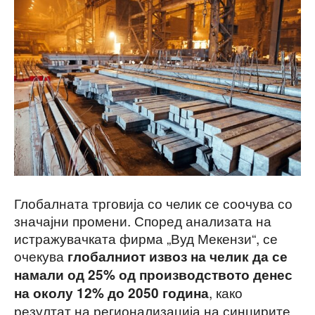
Глобалната трговија со челик се соочува со
значајни промени. Според анализата на
истражувачката фирма „Вуд Мекензи“, се
очекува
глобалниот извоз на челик да се
намали од 25% од производството денес
, како
на околу 12% до 2050 година
резултат на регионализација на синџирите