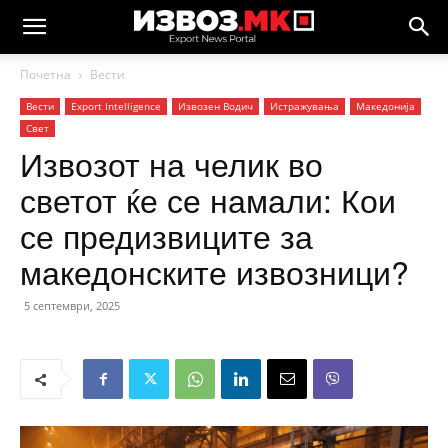
Почетна
Вести
Вести
Еxport Intelligence
Извозен Водич
Истражувања
Македонија
Свет
Извозот на челик во
светот ќе се намали: Кои
се предизвиците за
македонските извозници?
5 септември, 2025