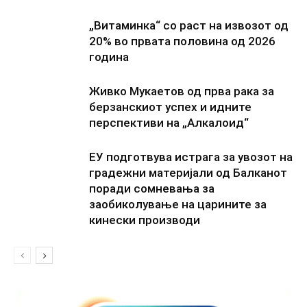
„Витаминка“ со раст на извозот од
20% во првата половина од 2026
година
Живко Мукаетов од прва рака за
берзанскиот успех и идните
перспективи на „Алкалоид“
ЕУ подготвува истрага за увозот на
градежни материјали од Балканот
поради сомневања за
заобиколување на царините за
кинески производи