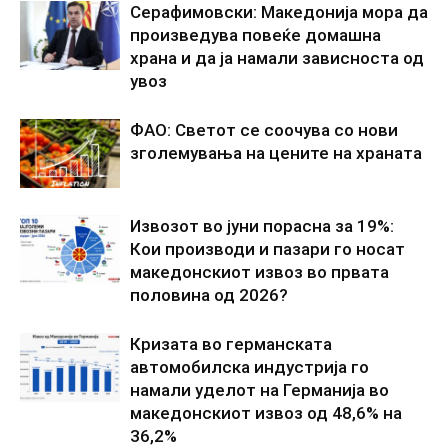
Серафимовски: Македонија мора да
произведува повеќе домашна
храна и да ја намали зависноста од
увоз
ФАО: Светот се соочува со нови
зголемувања на цените на храната
Извозот во јуни порасна за 19%:
Кои производи и пазари го носат
македонскиот извоз во првата
половина од 2026?
Кризата во германската
автомобилска индустрија го
намали уделот на Германија во
македонскиот извоз од 48,6% на
36,2%