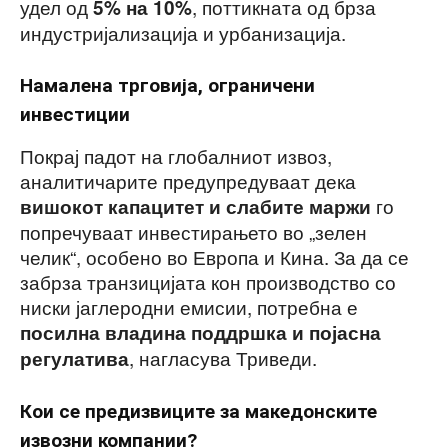
удел од
, поттикната од брза
5% на 10%
индустријализација и урбанизација.
Намалена трговија, ограничени
инвестиции
Покрај падот на глобалниот извоз,
аналитичарите предупредуваат дека
го
вишокот капацитет и слабите маржи
попречуваат инвестирањето во „зелен
челик“, особено во Европа и Кина. За да се
забрза транзицијата кон производство со
ниски јаглеродни емисии, потребна е
посилна владина поддршка и појасна
, нагласува Триведи.
регулатива
Кои се предизвиците за македонските
извозни компании?