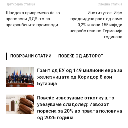
Претходна статија
Следна статија
Шведска привремено ќе го
Институтот Ифо
преполови ДДВ-то за
предвидува раст од само
прехранбените производи
0,2% и нови 155 илјади
невработени во Германија
годинава
ПОВРЗАНИ СТАТИИ
ПОВЕЌЕ ОД АВТОРОТ
Грант од ЕУ од 149 милиони евра за
железницата од Коридор 8 кон
Бугарија
Повеќе извезуваме отколку што
увезуваме сладолед: Извозот
порасна за 20% во првата половина
од 2026 година