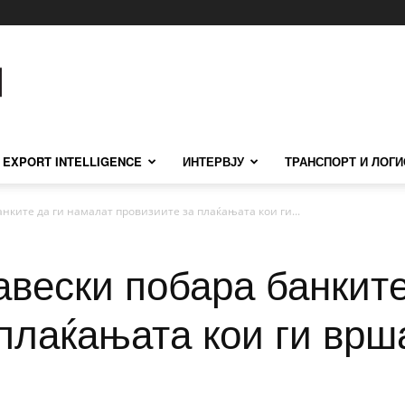
EXPORT INTELLIGENCE
ИНТЕРВЈУ
ТРАНСПОРТ И ЛОГИ
нките да ги намалат провизиите за плаќањата кои ги...
вески побара банките
плаќањата кои ги врша