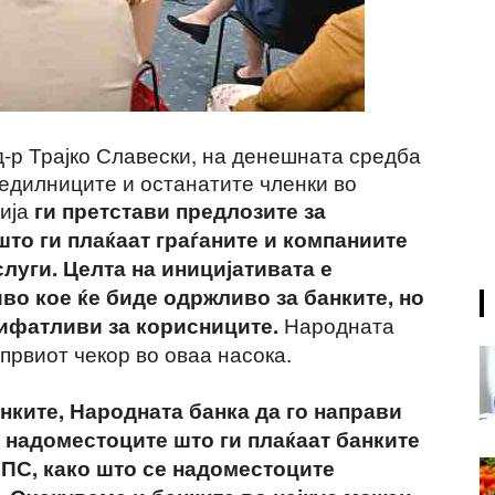
д-р Трајко Славески, на денешната средба
тедилниците и останатите членки во
ција
ги претстави предлозите за
то ги плаќаат граѓаните и компаниите
луги. Целта на иницијативата е
иво кое ќе биде одржливо за банките, но
Народната
ифатливи за корисниците.
 првиот чекор во оваа насока.
нките, Народната банка да го направи
 надоместоците што ги плаќаат банките
ИПС, како што се надоместоците