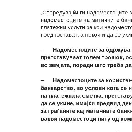
„Споредувајќи ги надоместоците з
надоместоците на матичните банк
платежни услуги за кои надомест
поедностават, а некои и да се уки
–
Надоместоците за одржувањ
претставуваат голем трошок, о
во земјата, поради што треба да
–
Надоместоците за користењ
банкарство, во услови кога се
на платежната сметка, претстав
да се укине, имајќи предвид де
за граѓаните кај матичните банк
вакви надоместоци ниту од ком