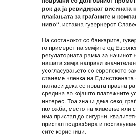
поврзани со долговниот промет.
рок да ја ревидираат висината
плаќањата за граѓаните и компа
, истакна гувернерот Славе
ниво“
На состанокот со банкарите, гув
го примерот на земјите од Европс
регулаторната рамка за начинот н
нашата земја направи значителе
усогласувањето со европското за
станеме членка на Единствената 
нагласи дека со новата правна р
средина во којашто платежните ус
интерес. Тоа значи дека секој гра
положба, место на живеење или с
има пристап до сигурни, квалитет
пристап подразбира и поставувањ
сите корисници.