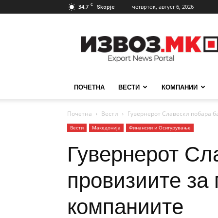
C
34.7
четврток, август 6, 2026
Skopje
ИзвозМК
ПОЧЕТНА
ВЕСТИ
КОМПАНИИ
Почетна
Вести
Гувернерот Славески побара ба
Вести
Македонија
Финансии и Осигурување
Гувернерот Сла
провизиите за 
компаниите