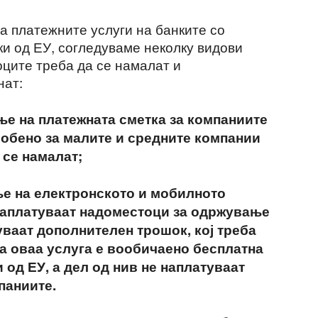
а платежните услуги на банките со
и од ЕУ, согледуваме неколку видови
оците треба да се намалат и
нат:
е на платежната сметка за компаниите
собено за малите и средните компании
 се намалат;
е на електронското и мобилното
 наплатуваат надоместоци за одржување
уваат дополнителен трошок, кој треба
ка оваа услуга е вообичаено бесплатна
и од ЕУ, а дел од нив не наплатуваат
паниите.