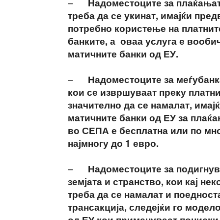
–
Надоместоците за плаќањат
треба да се укинат, имајќи пре
потребно користење на платнит
банките, а оваа услуга е вообич
матичните банки од ЕУ.
–
Надоместоците за меѓубанк
кои се извршуваат преку платн
значително да се намалат, имајќ
матичните банки од ЕУ за плаќа
во СЕПА е бесплатна или по мно
најмногу до 1 евро.
–
Надоместоците за подигнув
земјата и странство, кои кај нек
треба да се намалат и поедност
трансакција, следејќи го модело
од ЕУ кои применуваат пониски