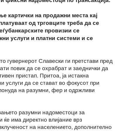
е картички на продажни места кај
платуваат од трговците треба да се
меѓубанкарските провизии се
жни услуги и платни системи и се
то гувернерот Славески ги претстави пред
ати повик да се охрабрат и заеднички да
ивен пристап. Притоа, ја истакна
и услуги да се стават во фокусот при
 понуда на разумни, фер и одржливи
вањето разумни надоместоци за
и ќе има директно влијание врз
вклученост на населението, дополнително