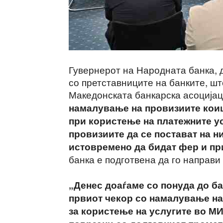
Гувернерот на Народната банка, 
со претставниците на банките, ш
Македонската банкарска асоција
намалување на провизиите коиш
при користење на платежните ус
провизиите да се постават на н
истовремено да бидат фер и пр
банка е подготвена да го направи
„Денес доаѓаме со понуда до ба
првиот чекор со намалување на
за користење на услугите во М