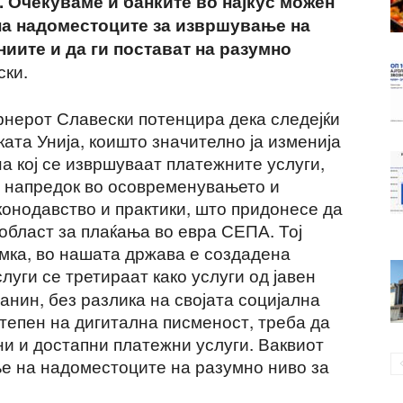
 Очекуваме и банките во најкус можен
 на надоместоците за извршување на
ниите и да ги постават на разумно
ски.
ернерот Славески потенцира дека следејќи
ката Унија, коишто значително ја изменија
а кој се извршуваат платежните услуги,
н напредок во осовременувањето и
конодавство и практики, што придонесе да
област за плаќања во евра СЕПА. Тој
амка, во нашата држава е создадена
луги се третираат како
услуги од јавен
ѓанин, без разлика на својата социјална
тепен на дигитална писменост, треба да
ни и достапни платежни услуги. Ваквиот
е на надоместоците на разумно ниво за