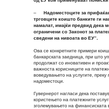
–
Надоместоците за прифаќањ
трговците коишто банките ги на
намалат, имајќи предвид дека 
ограничени со Законот за плате
сведени на нивоата во ЕУ“.
Ова се конкретните примери коиш
банкарската заедница, при што уп
продолжат со иновативен и проакт
важноста корисниците на платежн
воведувањето на услугите, преку
надоместоци.
Гувернерот нагласи дека поставу
користењето на платежните услуг
зголемувањето на финансиската 