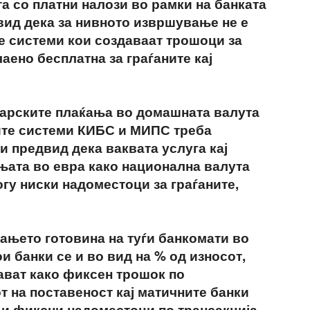
а со платни налози во рамки на банката
двид дека за нивното извршување не е
е системи кои создаваат трошоци за
аено бесплатна за граѓаните кај
арските плаќања во домашната валута
ите системи КИБС и МИПС треба
и предвид дека ваквата услуга кај
њата во евра како национална валута
гу ниски надоместоци за граѓаните,
ањето готовина на туѓи банкомати во
ои банки се и во вид на % од износот,
ават како фиксен трошок по
т на поставеност кај матичните банки
 и фиксни надоместоци по трансакција.