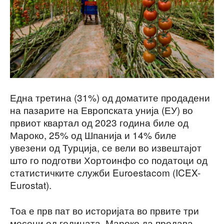
Една третина (31%) од доматите продадени
на пазарите на Европската унија (ЕУ) во
првиот квартал од 2023 година биле од
Мароко, 25% од Шпанија и 14% биле
увезени од Турција, се вели во извештајот
што го подготви Хортоинфо со податоци од
статистичките служби Euroestacom (ICEX-
Eurostat).
Тоа е прв пат во историјата во првите три
месеци од годината, Мароко да продава