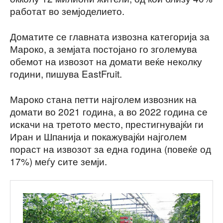
работат во земјоделието.
Доматите се главната извозна категорија за
Мароко, а земјата постојано го зголемува
обемот на извозот на домати веќе неколку
години, пишува EastFruit.
Мароко стана петти најголем извозник на
домати во 2021 година, а во 2022 година се
искачи на третото место, престигнувајќи ги
Иран и Шпанија и покажувајќи најголем
пораст на извозот за една година (повеќе од
17%) меѓу сите земји.