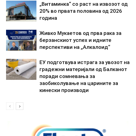
„Витаминка“ со раст на извозот од
20% во првата половина од 2026
година
Живко Мукаетов од прва рака за
берзанскиот успех и идните
перспективи на „Алкалоид“
ЕУ подготвува истрага за увозот на
градежни материјали од Балканот
поради сомневања за
заобиколување на царините за
кинески производи