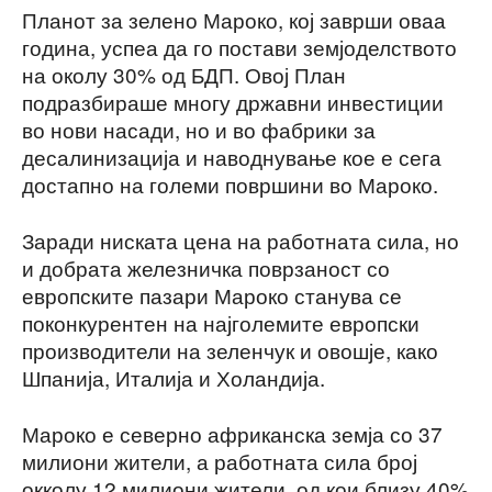
Планот за зелено Мароко, кој заврши оваа
година, успеа да го постави земјоделството
на околу 30% од БДП. Овој План
подразбираше многу државни инвестиции
во нови насади, но и во фабрики за
десалинизација и наводнување кое е сега
достапно на големи површини во Мароко.
Заради ниската цена на работната сила, но
и добрата железничка поврзаност со
европските пазари Мароко станува се
поконкурентен на најголемите европски
производители на зеленчук и овошје, како
Шпанија, Италија и Холандија.
Мароко е северно африканска земја со 37
милиони жители, а работната сила број
окколу 12 милиони жители, од кои близу 40%