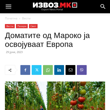
Почетна
Вести
Вести
Пазари
Свет
Доматите од Мароко ја
освојуваат Европа
29 јуни, 2023