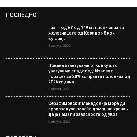
ПОСЛЕДНО
Грант од ЕУ од 149 милиони евра за
железницата од Коридор 8 кон
Бугарија
6 август, 2026
Повеќе извезуваме отколку што
увезуваме сладолед: Извозот
порасна за 20% во првата половина од
2026 година
6 август, 2026
Серафимовски: Македонија мора да
произведува повеќе домашна храна и
да ја намали зависноста од увоз
6 август, 2026