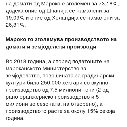
на домати од Мароко е зголемен за 73,16%,
додека оние од Шпанија се намалени за
19,09% и оние од Холандија се намалени за
26,31%.
Мароко го зголемува производството на
домати
и земјоделски производи
Во 2018 година, а според податоците на
мароканското Министерство за
земјоделство, површината за градинарски
култури била 250.000 хектари со вкупно
производство од 7,5 милиони тони (2 од
рано оранжериско производство и 5
милиони во сезоната, на отворено), а
производството расте за околу 15% секоја
година.