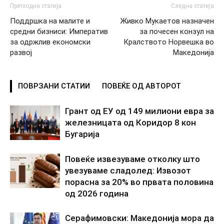
Претходна статија
Следна статија
Поддршка на малите и
Живко Мукаетов назначен
средни бизниси: Императив
за почесен конзул на
за одржлив економски
Кралството Норвешка во
развој
Македонија
ПОВРЗАНИ СТАТИИ
ПОВЕЌЕ ОД АВТОРОТ
Грант од ЕУ од 149 милиони евра за
железницата од Коридор 8 кон
Бугарија
Повеќе извезуваме отколку што
увезуваме сладолед: Извозот
порасна за 20% во првата половина
од 2026 година
Серафимовски: Македонија мора да