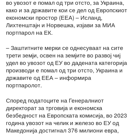
во увозот е помал од три отсто, за Украина,
како и за државите кои се дел од Европскиот
економски простор (ЕЕА) – Исланд,
Лихтенштајн и Норвешка, изјави за МИА
портпарол на ЕК.
– Заштитните мерки се однесуваат на сите
трети земји, освен на земјите во развој чиј
удел во увозот од ЕУ во дадената категорија
производи е помал од три отсто, Украина и
државите од ЕЕА – информира
портпаролот.
Според податоците на Генералниот
директорат за трговија и економска
безбедност на Европската комисија, во 2023
година увозот на челик и железо во ЕУ од
Македонија достигнал 376 милиони евра,