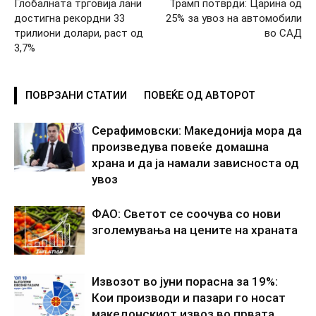
Глобалната трговија лани
Трамп потврди: Царина од
достигна рекордни 33
25% за увоз на автомобили
трилиони долари, раст од
во САД
3,7%
ПОВРЗАНИ СТАТИИ
ПОВЕЌЕ ОД АВТОРОТ
Серафимовски: Македонија мора да
произведува повеќе домашна
храна и да ја намали зависноста од
увоз
ФАО: Светот се соочува со нови
зголемувања на цените на храната
Извозот во јуни порасна за 19%:
Кои производи и пазари го носат
македонскиот извоз во првата