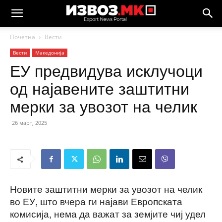
Почетна
Вести
Вести
Македонија
ЕУ предвидува исклучоци
од најавените заштитни
мерки за увозот на челик
26 март, 2025
Новите заштитни мерки за увозот на челик
во ЕУ, што вчера ги најави Европската
комисија, нема да важат за земјите чиј удел