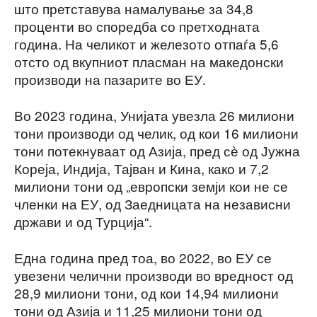
што претставува намалување за 34,8
проценти во споредба со претходната
година. На челикот и железото отпаѓа 5,6
отсто од вкупниот пласман на македонски
производи на пазарите во ЕУ.
Во 2023 година, Унијата увезла 26 милиони
тони производи од челик, од кои 16 милиони
тони потекнуваат од Азија, пред сѐ од Јужна
Кореја, Индија, Тајван и Кина, како и 7,2
милиони тони од „европски земји кои не се
членки на ЕУ, од Заедницата на независни
држави и од Турција“.
Една година пред тоа, во 2022, во ЕУ се
увезени челични производи во вредност од
28,9 милиони тони, од кои 14,94 милиони
тони од Азија и 11,25 милиони тони од