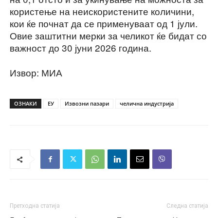
користење на неискористените количини,
кои ќе почнат да се применуваат од 1 јули.
Овие заштитни мерки за челикот ќе бидат со
важност до 30 јуни 2026 година.
Извор: МИА
ОЗНАКИ
ЕУ
Извозни пазари
челична индустрија
Претходна статија
Следна статија