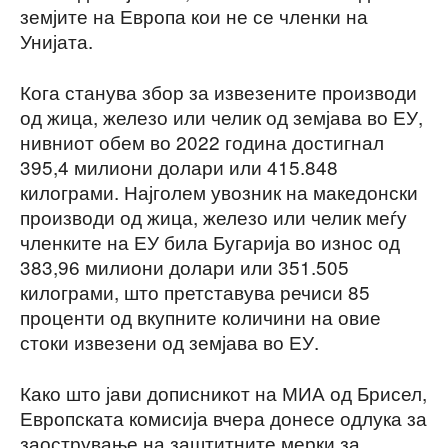
земјите на Европа кои не се членки на
Унијата.
Кога станува збор за извезените производи
од жица, железо или челик од земјава во ЕУ,
нивниот обем во 2022 година достигнал
395,4 милиони долари или 415.848
килограми. Најголем увозник на македонски
производи од жица, железо или челик меѓу
членките на ЕУ била Бугарија во износ од
383,96 милиони долари или 351.505
килограми, што претставува речиси 85
проценти од вкупните количини на овие
стоки извезени од земјава во ЕУ.
Како што јави дописникот на МИА од Брисел,
Европската комисија вчера донесе одлука за
заострување на заштитните мерки за