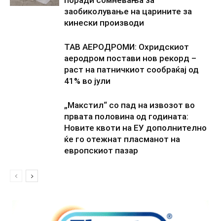
поради сомневања за
заобиколување на царините за
кинески производи
ТАВ АЕРОДРОМИ: Охридскиот
аеродром постави нов рекорд –
раст на патничкиот сообраќај од
41% во јули
„Макстил“ со пад на извозот во
првата половина од годината:
Новите квоти на ЕУ дополнително
ќе го отежнат пласманот на
европскиот пазар