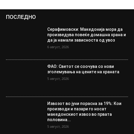
ПОСЛЕДНО
Серафимовски: Македонија мора да
произведува повеќе домашна храна и
да ја намали зависноста од увоз
6 август, 2026
ФАО: Светот се соочува со нови
зголемувања на цените на храната
5 август, 2026
Извозот во јуни порасна за 19%: Кои
производи и пазари го носат
македонскиот извоз во првата
половина...
5 август, 2026