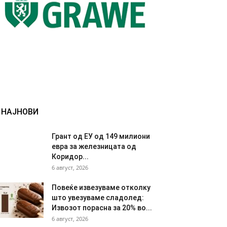
НАЈНОВИ
Грант од ЕУ од 149 милиони
евра за железницата од
Коридор...
6 август, 2026
Повеќе извезуваме отколку
што увезуваме сладолед:
Извозот порасна за 20% во...
6 август, 2026