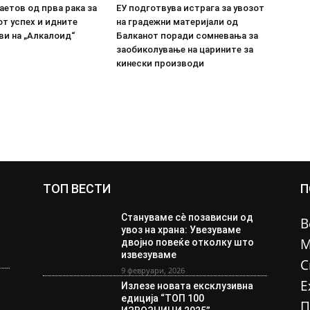
етов од прва рака за
ЕУ подготвува истрага за увозот
т успех и идните
на градежни материјали од
ви на „Алкалоид“
Балканот поради сомневања за
заобиколување на царините за
кинески производи
ТОП ВЕСТИ
П
Стануваме сè позависни од
В
увоз на храна: Увезуваме
М
двојно повеќе отколку што
извезуваме
С
9 февруари, 2026
Е
Излезе новата ексклузивна
едиција “ТОП 100
П