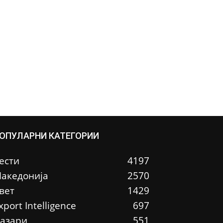
ОПУЛАРНИ КАТЕГОРИИ
ести
4197
акедонија
2570
вет
1429
xport Intelligence
697
азари
551