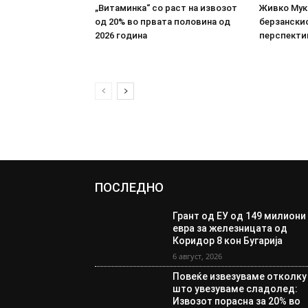
„Витаминка“ со раст на извозот
Живко Мука
од 20% во првата половина од
берзанскио
2026 година
перспекти
ПОСЛЕДНО
Грант од ЕУ од 149 милиони
евра за железницата од
Коридор 8 кон Бугарија
6 август, 2026
Повеќе извезуваме отколку
што увезуваме сладолед:
Извозот порасна за 20% во