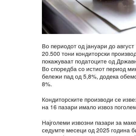
Во периодот од јануари до август
20.500 тони кондиторски производ
покажуваат податоците од Државн
Во споредба со истиот период ми
бележи пад од 5,8%, додека обем
8%.
Кондиторските производи се извез
на 16 пазари имало извоз поголем
Најголеми извозни пазари за мак
седумте месеци од 2025 година би