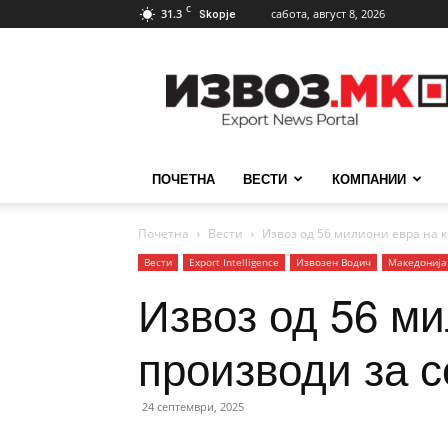
C
31.3
сабота, август 8, 2026
Skopje
ИзвозМК
ПОЧЕТНА
ВЕСТИ
КОМПАНИИ
Почетна
Вести
Извоз од 56 милиони евра на к
Вести
Еxport Intelligence
Извозен Водич
Македонија
Извоз од 56 ми
производи за с
24 септември, 2025