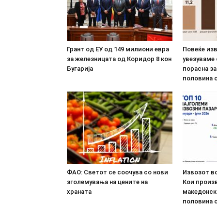
Грант од ЕУ од 149 милиони евра
Повеќе из
за железницата од Коридор 8 кон
увезуваме
Бугарија
порасна за
половина о
ФАО: Светот се соочува со нови
Извозот во
зголемувања на цените на
Кои произв
храната
македонск
половина о