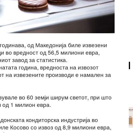
 годинава, од Македонија биле извезени
и во вредност од 56,5 милиони евра,
иот завод за статистика.
натата година, вредноста на извозот
от на извезените производи е намален за
увале во 60 земји ширум светот, при што
 од 1 милион евра.
едонската кондиторска индустрија во
ле Косово со извоз од 8,9 милиони евра,