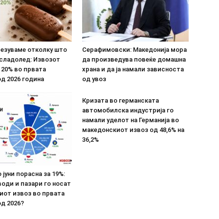
везуваме отколку што
Серафимовски: Македонија мора
 сладолед: Извозот
да произведува повеќе домашна
 20% во првата
храна и да ја намали зависноста
д 2026 година
од увоз
Кризата во германската
автомобилска индустрија го
намали уделот на Германија во
македонскиот извоз од 48,6% на
36,2%
 јуни порасна за 19%:
оди и пазари го носат
иот извоз во првата
д 2026?