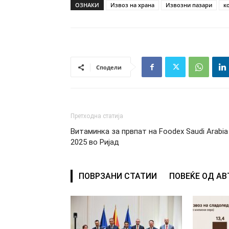
ОЗНАКИ
Извоз на храна
Извозни пазари
к
Сподели
Претходна статија
Витаминка за првпат на Foodex Saudi Arabia
2025 во Ријад
ПОВРЗАНИ СТАТИИ
ПОВЕЌЕ ОД А