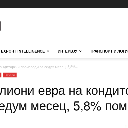
EXPORT INTELLIGENCE
ИНТЕРВЈУ
ТРАНСПОРТ И ЛОГИ
ондиторски производи за седум месец, 5,8%...
Пазари
лиони евра на кондит
едум месец, 5,8% пом