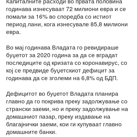
Капиталните расходи во првата половина
годинава изнесуваат 72 милиони евра и се
помали за 16% во споредба со истиот
период лани, кога изнесувале 85,8 милиони
евра.
Во мај годинава Владата го ревидираше
буџетот за 2020 година за да се вградат
последиците од кризата со коронавирус, со
кој се предвиде буџетскиот дефицит за
годинава да се зголеми на 6,8% од БДП.
Дефицитот во буџетот Владата планира
главно да го покрива преку задолжување со
странски заеми, но и преку задолжување на
домашниот пазар, преку издавање на
благајнички заеми, кои ги купуваат главно
домашните банки.