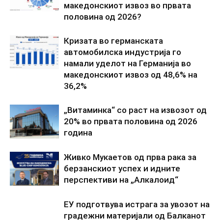
македонскиот извоз во првата
половина од 2026?
Кризата во германската
автомобилска индустрија го
намали уделот на Германија во
македонскиот извоз од 48,6% на
36,2%
„Витаминка“ со раст на извозот од
20% во првата половина од 2026
година
Живко Мукаетов од прва рака за
берзанскиот успех и идните
перспективи на „Алкалоид“
ЕУ подготвува истрага за увозот на
градежни материјали од Балканот