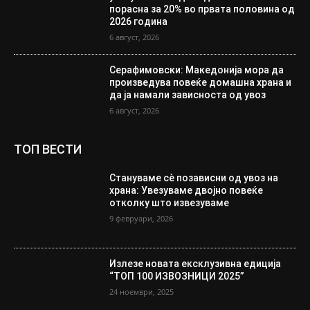
порасна за 20% во првата половина од
2026 година
6 август, 2026
Серафимовски: Македонија мора да
произведува повеќе домашна храна и
да ја намали зависноста од увоз
6 август, 2026
ТОП ВЕСТИ
Стануваме сè позависни од увоз на
храна: Увезуваме двојно повеќе
отколку што извезуваме
9 февруари, 2026
Излезе новата ексклузивна едиција
“ТОП 100 ИЗВОЗНИЦИ 2025”
24 ноември, 2025