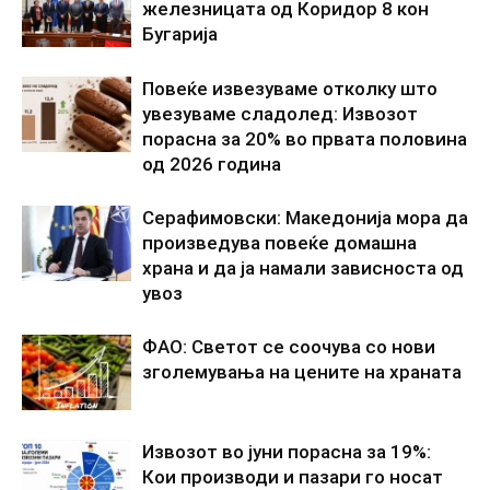
железницата од Коридор 8 кон
Бугарија
Повеќе извезуваме отколку што
увезуваме сладолед: Извозот
порасна за 20% во првата половина
од 2026 година
Серафимовски: Македонија мора да
произведува повеќе домашна
храна и да ја намали зависноста од
увоз
ФАО: Светот се соочува со нови
зголемувања на цените на храната
Извозот во јуни порасна за 19%:
Кои производи и пазари го носат