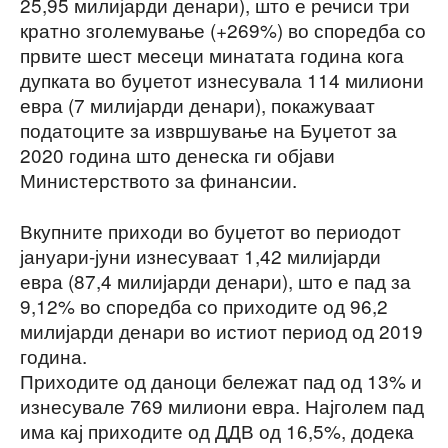
25,95 милијарди денари), што е речиси три
кратно зголемување (+269%) во споредба со
првите шест месеци минатата година кога
дупката во буџетот изнесувала 114 милиони
евра (7 милијарди денари), покажуваат
податоците за извршување на Буџетот за
2020 година што денеска ги објави
Министерството за финансии.
Вкупните приходи во буџетот во периодот
јануари-јуни изнесуваат 1,42 милијарди
евра (87,4 милијарди денари), што е пад за
9,12% во споредба со приходите од 96,2
милијарди денари во истиот период од 2019
година.
Приходите од даноци бележат пад од 13% и
изнесувале 769 милиони евра. Најголем пад
има кај приходите од ДДВ од 16,5%, додека