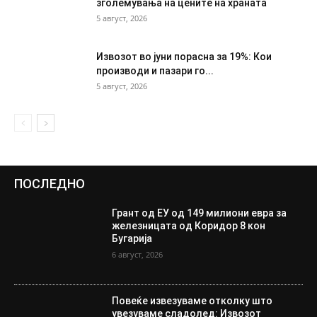
зголемувања на цените на храната
5 август, 2026
Извозот во јуни порасна за 19%: Кои
производи и пазари го...
5 август, 2026
ПОСЛЕДНО
Грант од ЕУ од 149 милиони евра за
железницата од Коридор 8 кон
Бугарија
6 август, 2026
Повеќе извезуваме отколку што
увезуваме сладолед: Извозот