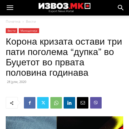
Почетна
Вести
Вести
Македонија
Корона кризата остави три
пати поголема “дупка” во
Буџетот во првата
половина годинава
28 јули, 2020