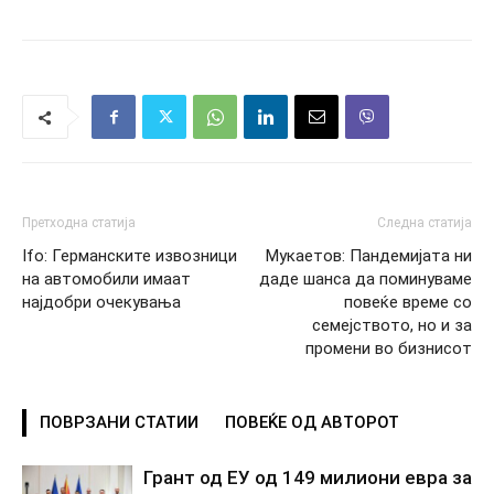
Претходна статија
Следна статија
Ifo: Германските извозници
Мукаетов: Пандемијата ни
на автомобили имаат
даде шанса да поминуваме
најдобри очекувања
повеќе време со
семејството, но и за
промени во бизнисот
ПОВРЗАНИ СТАТИИ
ПОВЕЌЕ ОД АВТОРОТ
Грант од ЕУ од 149 милиони евра за