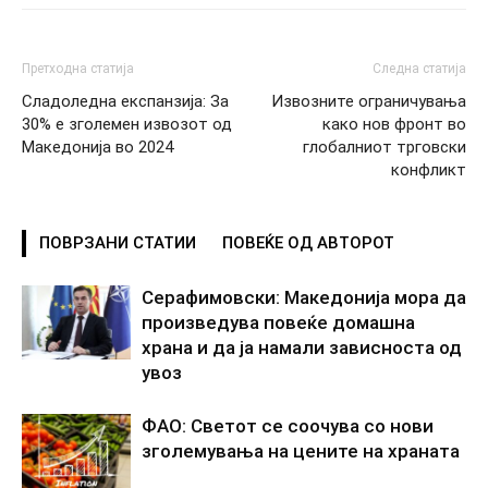
Претходна статија
Следна статија
Сладоледна експанзија: За
Извозните ограничувања
30% е зголемен извозот од
како нов фронт во
Македонија во 2024
глобалниот трговски
конфликт
ПОВРЗАНИ СТАТИИ
ПОВЕЌЕ ОД АВТОРОТ
Серафимовски: Македонија мора да
произведува повеќе домашна
храна и да ја намали зависноста од
увоз
ФАО: Светот се соочува со нови
зголемувања на цените на храната