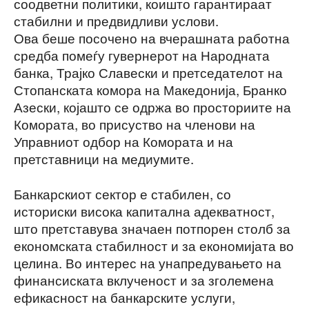
соодветни политики, коишто гарантираат
стабилни и предвидливи услови.
Ова беше посочено на вчерашната работна
средба помеѓу гувернерот на Народната
банка, Трајко Славески и претседателот на
Стопанската комора на Македонија, Бранко
Азески, којашто се одржа во просториите на
Комората, во присуство на членови на
Управниот одбор на Комората и на
претставници на медиумите.
Банкарскиот сектор е стабилен, со
историски висока капитална адекватност,
што претставува значаен потпорен столб за
економската стабилност и за економијата во
целина. Во интерес на унапредувањето на
финансиската вклученост и за зголемена
ефикасност на банкарските услуги,