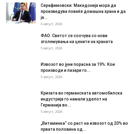
Серафимовски: Македонија мора да
произведува повеќе домашна храна и да
ја...
6 август, 2026
ФАО: Светот се соочува со нови
зголемувања на цените на храната
5 август, 2026
Извозот во јуни порасна за 19%: Кои
производи и пазари го...
5 август, 2026
Кризата во германската автомобилска
индустрија го намали уделот на
Германија во...
5 август, 2026
„Витаминка“ со раст на извозот од 20% во
првата половина од...