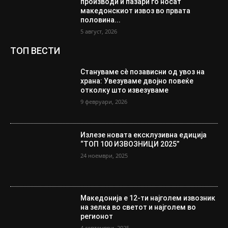
производи и пазари го носат
македонскиот извоз во првата
половина...
5 август, 2026
ТОП ВЕСТИ
Стануваме сè позависни од увоз на
храна: Увезуваме двојно повеќе
отколку што извезуваме
9 февруари, 2026
Излезе новата ексклузивна едиција
“ТОП 100 ИЗВОЗНИЦИ 2025”
24 ноември, 2025
Македонија е 12-ти најголем извозник
на зелка во светот и најголем во
регионот
4 септември, 2025