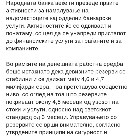
Народната банка веќе ги презеде првите
активности за намалување на
надоместоците кај одделни банкарски
услуги. Активностите ќе се одвиваат и
понатаму, со цел да се унапреди пристапот
до финансиските услуги за граѓаните и за
компаниите.
Во рамките на денешната работна средба
беше истакнато дека девизните резерви се
стабилни и се движат меѓу 4,6 и 4,7
милијарди евра. Тоа претставува соодветно
ниво, со оглед на тоа што резервите
покриваат околу 4,5 месеци од увозот на
стоки и услуги, односно над светскиот
стандард од 3 месеци. Управувањето со
резервите се врши внимателно, согласно
утврдените принципи на сигурност и