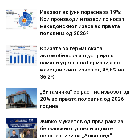
Извозот во јуни порасна за 19%:
Кои производи и пазари го носат
македонскиот извоз во првата
половина од 2026?
Кризата во германската
автомобилска индустрија го
намали уделот на Германија во
македонскиот извоз од 48,6% на
36,2%
„Витаминка“ со раст на извозот од
20% во првата половина од 2026
година
Живко Мукаетов од прва рака за
берзанскиот успех и идните
перспективи на „Алкалоид“