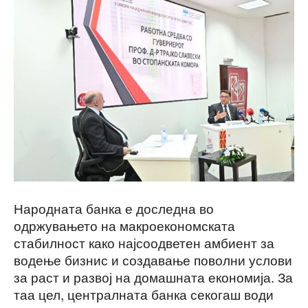
Народната банка е доследна во
одржувањето на макроекономската
стабилност како најсоодветен амбиент за
водење бизнис и создавање поволни услови
за раст и развој на домашната економија. За
таа цел, централната банка секогаш води