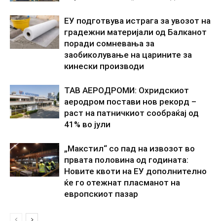
ЕУ подготвува истрага за увозот на
градежни материјали од Балканот
поради сомневања за
заобиколување на царините за
кинески производи
ТАВ АЕРОДРОМИ: Охридскиот
аеродром постави нов рекорд –
раст на патничкиот сообраќај од
41% во јули
„Макстил“ со пад на извозот во
првата половина од годината:
Новите квоти на ЕУ дополнително
ќе го отежнат пласманот на
европскиот пазар