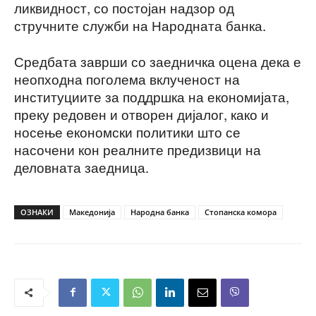
ликвидност, со постојан надзор од
стручните служби на Народната банка.
Средбата заврши со заедничка оцена дека е
неопходна поголема вклученост на
институциите за поддршка на економијата,
преку редовен и отворен дијалог, како и
носење економски политики што се
насочени кон реалните предизвици на
деловната заедница.
ОЗНАКИ
Македонија
Народна банка
Стопанска комора