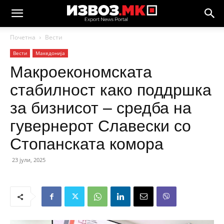
Почетна
Вести
Вести
Македонија
Макроекономската
стабилност како поддршка
за бизнисот – средба на
гувернерот Славески со
Стопанската комора
23 јули, 2025