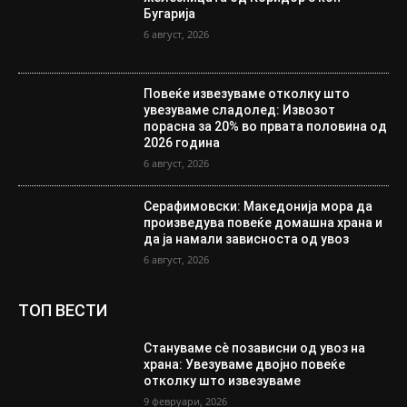
Бугарија
6 август, 2026
Повеќе извезуваме отколку што
увезуваме сладолед: Извозот
порасна за 20% во првата половина од
2026 година
6 август, 2026
Серафимовски: Македонија мора да
произведува повеќе домашна храна и
да ја намали зависноста од увоз
6 август, 2026
ТОП ВЕСТИ
Стануваме сè позависни од увоз на
храна: Увезуваме двојно повеќе
отколку што извезуваме
9 февруари, 2026