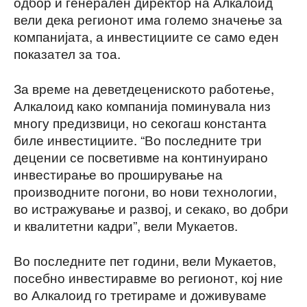
одбор и генерален директор на Алкалоид
вели дека регионот има големо значење за
компанијата, а инвестициите се само еден
показател за тоа.
За време на деветдецениското работење,
Алкалоид како компанија поминувала низ
многу предизвици, но секогаш константа
биле инвестициите. “Во последните три
децении се посветивме на континуирано
инвестирање во проширување на
производните погони, во нови технологии,
во истражување и развој, и секако, во добри
и квалитетни кадри”, вели Мукаетов.
Во последните пет години, вели Мукаетов,
посебно инвестиравме во регионот, кој ние
во Алкалоид го третираме и доживуваме