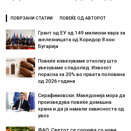
ПОВРЗАНИ СТАТИИ
ПОВЕЌЕ ОД АВТОРОТ
Грант од ЕУ од 149 милиони евра за
железницата од Коридор 8 кон
Бугарија
Повеќе извезуваме отколку што
увезуваме сладолед: Извозот
порасна за 20% во првата половина
од 2026 година
Серафимовски: Македонија мора да
произведува повеќе домашна
храна и да ја намали зависноста од
увоз
ФАО: Светот се соочува со нови