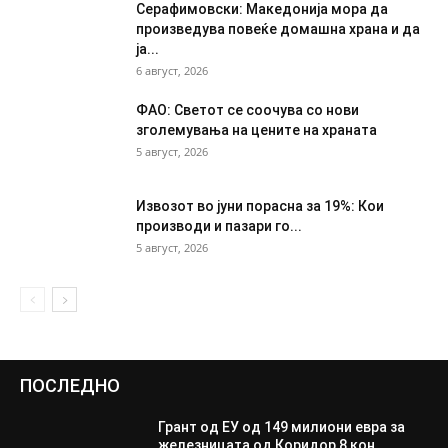
Серафимовски: Македонија мора да
произведува повеќе домашна храна и да
ја...
6 август, 2026
ФАО: Светот се соочува со нови
зголемувања на цените на храната
5 август, 2026
Извозот во јуни порасна за 19%: Кои
производи и пазари го...
5 август, 2026
ПОСЛЕДНО
Грант од ЕУ од 149 милиони евра за
железницата од Коридор 8 кон