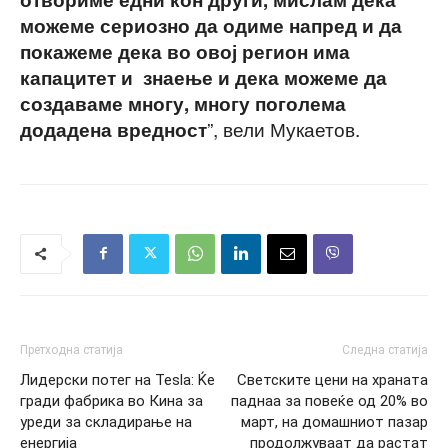
можеме сериозно да одиме напред и да
покажеме дека во овој регион има
капацитет и знаење и дека можеме да
создаваме многу, многу поголема
”, вели Мукаетов.
додадена вредност
Претходна статија
Следна статија
Лидерски потег на Tesla: Ќе
Светските цени на храната
гради фабрика во Кина за
паднаа за повеќе од 20% во
уреди за складирање на
март, на домашниот пазар
енергија
продолжуваат да растат