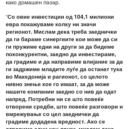
како домашен пазар.
“
Со овие инвестиции од 104,1 милиони
евра покажуваме колку ни значи
регионот. Мислам дека треба заеднички
да ги бараме синергиите кои може да си
ги пружиме едни на други за да бидеме
поконкурентни, заедно да инвестираме,
да градиме и да направиме влијание за да
ги задржиме младите луѓе да останат тука
во Македонија и рагионот, со целото
нивно знење кое го имаат, за да може
нашите компании заедно со нив да одат
напред. Потребни ни се што повеќе
отворени средби, што повеќе разговори и
вмрежување со цел заеднички да
градиме додадена вредност. Ако се
отвориме едни кон други, мислам дека