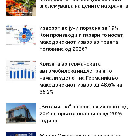
зголемувања на цените на храната
Извозот во јуни порасна за 19%:
Кои производи и пазари го носат
македонскиот извоз во првата
половина од 2026?
Кризата во германската
автомобилска индустрија го
намали уделот на Германија во
македонскиот извоз од 48,6% на
36,2%
„Витаминка“ со раст на извозот од
20% во првата половина од 2026
година
Живко Мукаетов од прва рака за