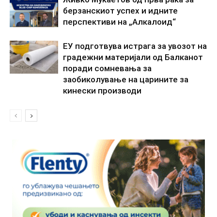
берзанскиот успех и идните
перспективи на „Алкалоид“
ЕУ подготвува истрага за увозот на
градежни материјали од Балканот
поради сомневања за
заобиколување на царините за
кинески производи