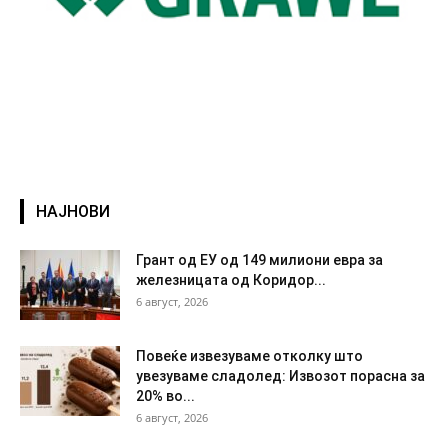
НАЈНОВИ
Грант од ЕУ од 149 милиони евра за
железницата од Коридор...
6 август, 2026
Повеќе извезуваме отколку што
увезуваме сладолед: Извозот порасна за
20% во...
6 август, 2026