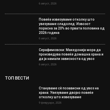
6 август, 2026
Повеќе извезуваме отколку што
увезуваме сладолед: Извозот
порасна за 20% во првата половина од
2026 година
6 август, 2026
Серафимовски: Македонија мора да
произведува повеќе домашна храна и
да ја намали зависноста од увоз
6 август, 2026
ТОП ВЕСТИ
Стануваме сè позависни од увоз на
храна: Увезуваме двојно повеќе
отколку што извезуваме
9 февруари, 2026