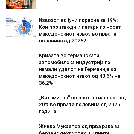
Извозот во јуни порасна за 19%:
Кои производи и пазари го носат
македонскиот извоз во првата
половина од 2026?
Кризата во германската
автомобилска индустрија го
намали уделот на Германија во
македонскиот извоз од 48,6% на
36,2%
„Витаминка“ со раст на извозот од
20% во првата половина од 2026
година
Живко Мукаетов од прва рака за
берзанскиот успех и идните