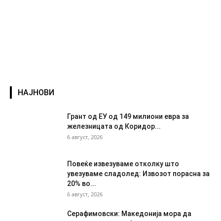
НАЈНОВИ
Грант од ЕУ од 149 милиони евра за
железницата од Коридор...
6 август, 2026
Повеќе извезуваме отколку што
увезуваме сладолед: Извозот порасна за
20% во...
6 август, 2026
Серафимовски: Македонија мора да