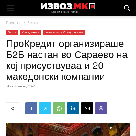
Почетна
Вести
Вести
Македонија
Финансии и Осигурување
ПроКредит организираше
Б2Б настан во Сараево на
кој присуствуваа и 20
македонски компании
4 октомври, 2024