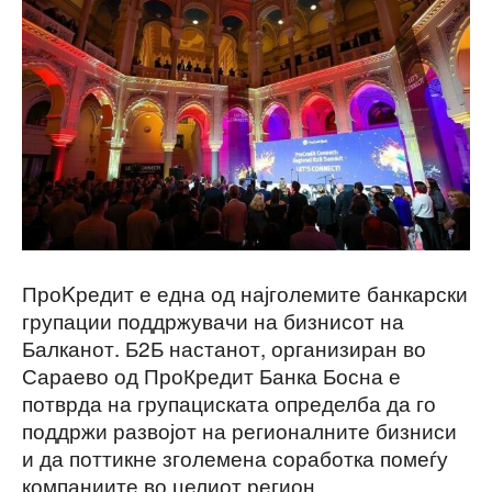
ПроKредит е една од најголемите банкарски
групации поддржувачи на бизнисот на
Балканот. Б2Б настанот, организиран во
Сараево од ПроКредит Банка Босна е
потврда на групациската определба да го
поддржи развојот на регионалните бизниси
и да поттикне зголемена соработка помеѓу
компаниите во целиот регион.