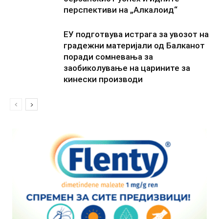
перспективи на „Алкалоид“
ЕУ подготвува истрага за увозот на
градежни материјали од Балканот
поради сомневања за
заобиколување на царините за
кинески производи