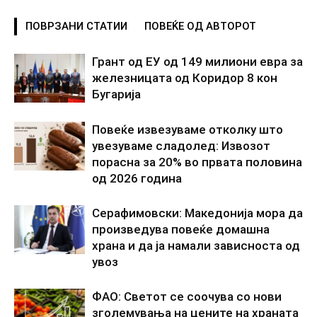
ПОВРЗАНИ СТАТИИ
ПОВЕЌЕ ОД АВТОРОТ
Грант од ЕУ од 149 милиони евра за
железницата од Коридор 8 кон
Бугарија
Повеќе извезуваме отколку што
увезуваме сладолед: Извозот
порасна за 20% во првата половина
од 2026 година
Серафимовски: Македонија мора да
произведува повеќе домашна
храна и да ја намали зависноста од
увоз
ФАО: Светот се соочува со нови
зголемувања на цените на храната