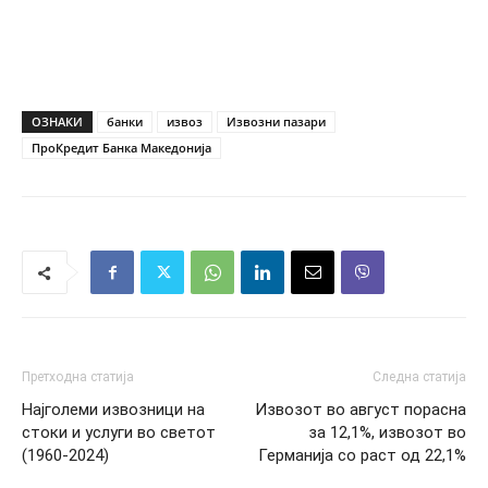
ОЗНАКИ
банки
извоз
Извозни пазари
ПроКредит Банка Македонија
Претходна статија
Следна статија
Најголеми извозници на
Извозот во август порасна
стоки и услуги во светот
за 12,1%, извозот во
(1960-2024)
Германија со раст од 22,1%