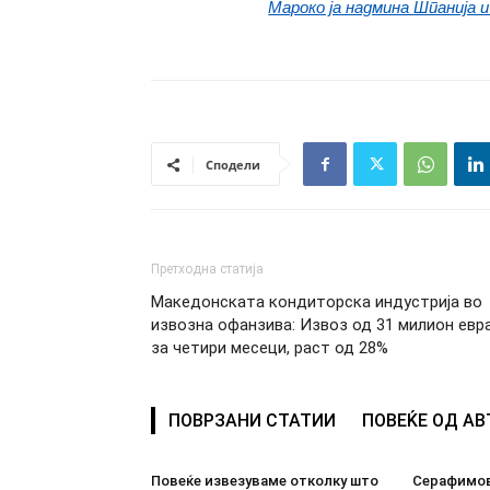
Мароко ја надмина Шпанија 
Сподели
Претходна статија
Македонската кондиторска индустрија во
извозна офанзива: Извоз од 31 милион евр
за четири месеци, раст од 28%
ПОВРЗАНИ СТАТИИ
ПОВЕЌЕ ОД А
Повеќе извезуваме отколку што
Серафимов