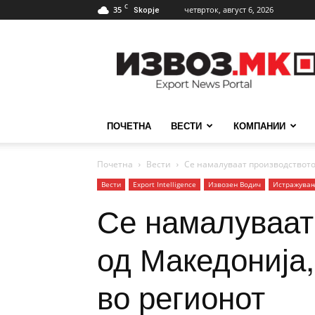
C
35
четврток, август 6, 2026
Skopje
ИзвозМК
ПОЧЕТНА
ВЕСТИ
КОМПАНИИ
Почетна
Вести
Се намалуваат производството 
Вести
Еxport Intelligence
Извозен Водич
Истражува
Се намалуваат
од Македонија,
во регионот