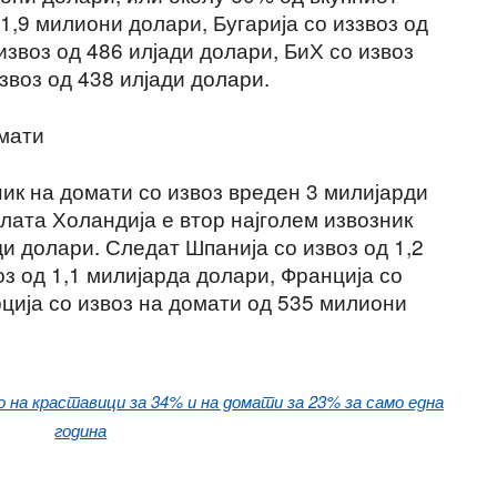
 1,9 милиони долари, Бугарија со иззвоз од
извоз од 486 илјади долари, БиХ со извоз
звоз од 438 илјади долари.
омати
ик на домати со извоз вреден 3 милијарди
лата Холандија е втор најголем извозник
ди долари. Следат Шпанија со извоз од 1,2
з од 1,1 милијарда долари, Франција со
ција со извоз на домати од 535 милиони
на краставици за 34% и на домати за 23% за само една
година