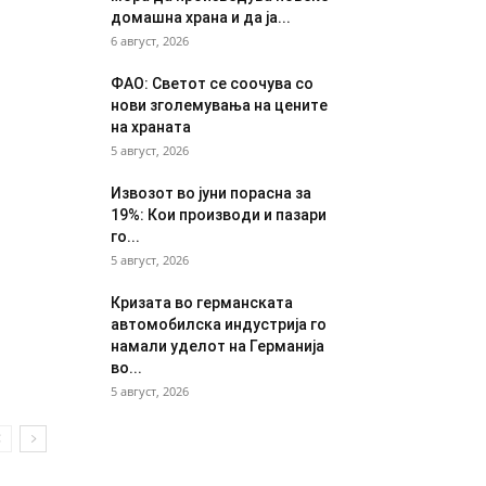
домашна храна и да ја...
6 август, 2026
ФАО: Светот се соочува со
нови зголемувања на цените
на храната
5 август, 2026
Извозот во јуни порасна за
19%: Кои производи и пазари
го...
5 август, 2026
Кризата во германската
автомобилска индустрија го
намали уделот на Германија
во...
5 август, 2026