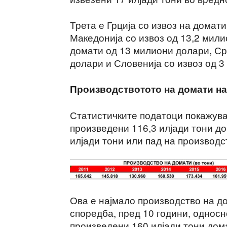
Трета е Грција со извоз на домат
Македонија со извоз од 13,2 мили
домати од 13 милиони долари, Ср
долари и Словенија со извоз од 3
Производствотото на домати на
Статистичките податоци покажува
произведени 116,3 илјади тони до
илјади тони или пад на производс
Ова е најмало производство на до
споредба, пред 10 години, односн
произведени 160 илјади тони дом