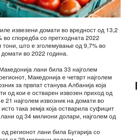
иле извезени домати во вредност од 13,2
% во споредба со претходната 2022
и тони, што е зголемување од 9,7% во
 домати во 2022 година.
Македонија лани била 33 најголем
 регионот, Македонија е четврт најголем
озник за првпат станува Албанија која
ти од кои е остварен извозен приход од
е 21 најголем извозник на домати во
 исто така земја која остварила суфицит
т лани од 34 милиони долари, најголем од
 од регионот лани била Бугарија со
ост од 29 милиони долари.