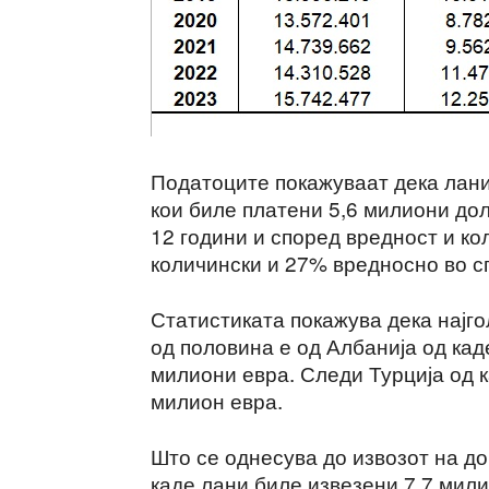
Податоците покажуваат дека лани
кои биле платени 5,6 милиони дол
12 години и според вредност и ко
количински и 27% вредносно во с
Статистиката покажува дека најго
од половина е од Албанија од ка
милиони евра. Следи Турција од 
милион евра.
Што се однесува до извозот на до
каде лани биле извезени 7,7 мил