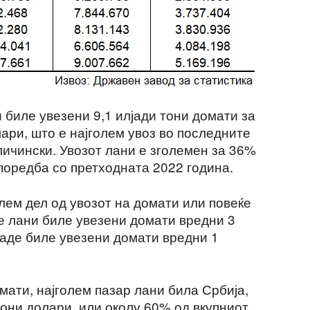
 биле увезени 9,1 илјади тони домати за
ари, што е најголем увоз во последните
личински. Увозот лани е зголемен за 36%
поредба со претходната 2022 година.
лем дел од увозот на домати или повеќе
де лани биле увезени домати вредни 3
каде биле увезени домати вредни 1
мати, најголем пазар лани била Србија,
иони долари, или околу 60% од вкупниот