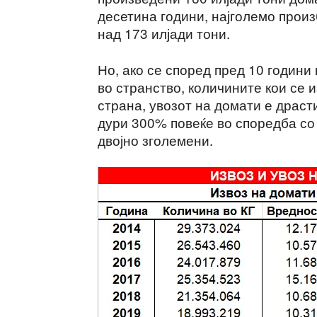
десетина години, најголемо прои
над 173 илјади тони.
Но, ако се според пред 10 години
во странство, количините кои се 
страна, увозот на домати е драст
дури 300% повеќе во споредба со 
двојно зголемени.