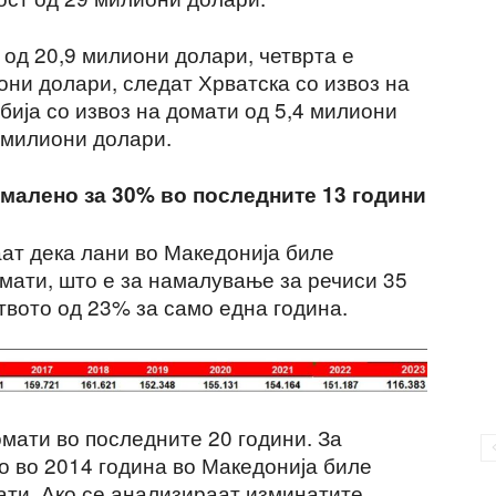
и од 20,9 милиони долари, четврта е
они долари, следат Хрватска со извоз на
бија со извоз на домати од 5,4 милиони
 милиони долари.
малено за 30% во последните 13 години
ат дека лани во Македонија биле
мати, што е за намалување за речиси 35
твото од 23% за само една година.
мати во последните 20 години. За
о во 2014 година во Македонија биле
ати. Ако се анализираат изминатите