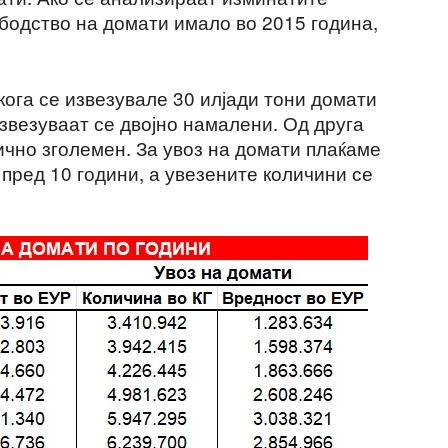
збодство на домати имало во 2015 година,
 кога се извезувале 30 илјади тони домати
извезуваат се двојно намалени. Од друга
ично зголемен. За увоз на домати плаќаме
пред 10 години, а увезените количини се