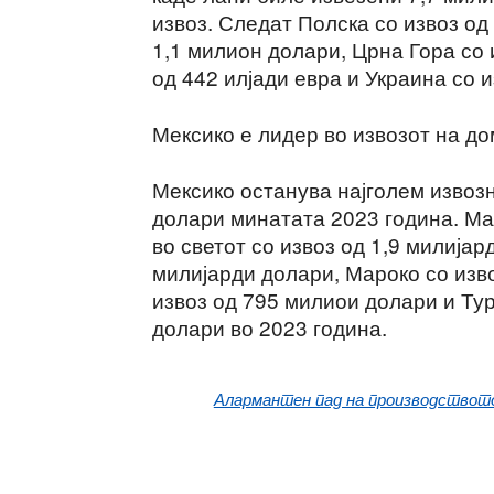
извоз. Следат Полска со извоз од
1,1 милион долари, Црна Гора со 
од 442 илјади евра и Украина со и
Мексико е лидер во извозот на д
Мексико останува најголем извозн
долари минатата 2023 година. Ма
во светот со извоз од 1,9 милијар
милијарди долари, Мароко со изво
извоз од 795 милиои долари и Тур
долари во 2023 година.
Алармантен пад на производството 