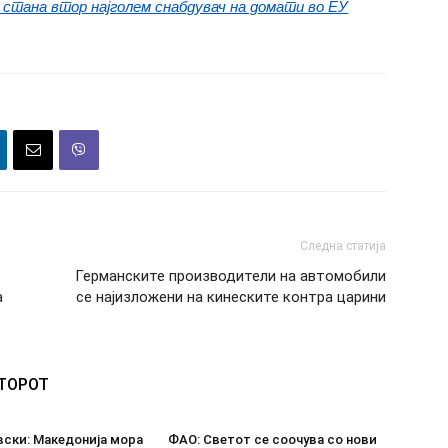
и стана втор најголем снабдувач на домати во ЕУ
Следна статија
Германските производители на автомобили
а
се најизложени на кинеските контра царини
ВТОРОТ
ски: Македонија мора
ФАО: Светот се соочува со нови