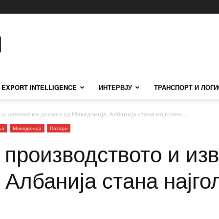
EXPORT INTELLIGENCE
ИНТЕРВЈУ
ТРАНСПОРТ И ЛОГИ
и извозот на домати од Македонија, Албанија стана најголем...
ња
Македонија
Пазари
 производството и изв
 Албанија стана најго