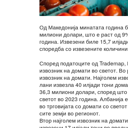
Од Македонија минатата година б
милиони долари, што е раст од 9
година. Извезени биле 15,7 илјад
споредба со извезените количини
Според податоците од Trademap, 
извозник на домати во светот. Во
извозник на домати. Најголем изв
лани извезла 40 илјади тони дома
36,3 милиони долари, според што 
светот во 2023 година. Албанија е
во трговијата со домати со свето
сите земји во регионот.
Втор најголем извозник на домати
извезени 17 илјади тони во вредн