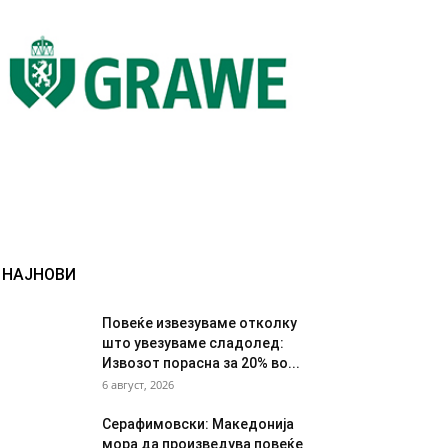
НАЈНОВИ
Повеќе извезуваме отколку
што увезуваме сладолед:
Извозот порасна за 20% во...
6 август, 2026
Серафимовски: Македонија
мора да произведува повеќе