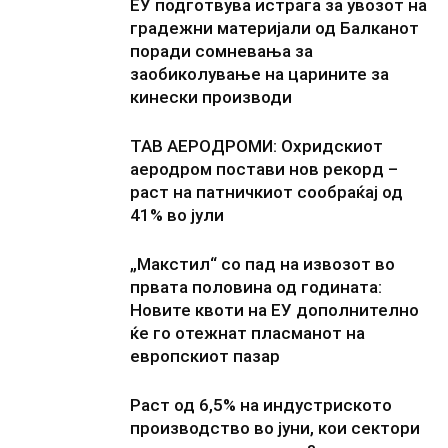
ЕУ подготвува истрага за увозот на
градежни материјали од Балканот
поради сомневања за
заобиколување на царините за
кинески производи
ТАВ АЕРОДРОМИ: Охридскиот
аеродром постави нов рекорд –
раст на патничкиот сообраќај од
41% во јули
„Макстил“ со пад на извозот во
првата половина од годината:
Новите квоти на ЕУ дополнително
ќе го отежнат пласманот на
европскиот пазар
Раст од 6,5% на индустриското
производство во јуни, кои сектори