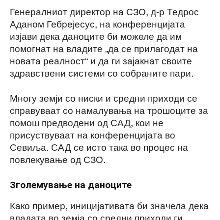
Генералниот директор на СЗО, д-р Тедрос
Аданом Гебрејесус, на конференцијата
изјави дека даноците би можеле да им
помогнат на владите „да се прилагодат на
новата реалност“ и да ги зајакнат своите
здравствени системи со собраните пари.
Многу земји со ниски и средни приходи се
справуваат со намалувања на трошоците за
помош предводени од САД, кои не
присуствуваат на конференцијата во
Севиља. САД се исто така во процес на
повлекување од СЗО.
Зголемување на даноците
Како пример, иницијативата би значела дека
владата во земја со средни приходи ги