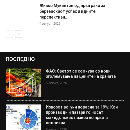
Живко Мукаетов од прва рака за
берзанскиот успех и идните
перспективи...
4 август, 2026
ПОСЛЕДНО
ФАО: Светот се соочува со нови
зголемувања на цените на храната
5 август, 2026
Извозот во јуни порасна за 19%: Кои
производи и пазари го носат
македонскиот извоз во првата
половина...
5 август, 2026