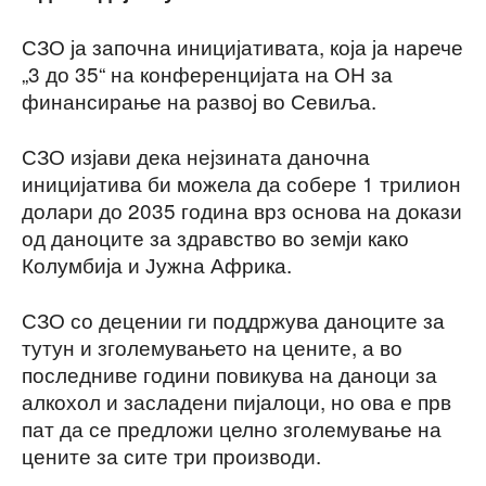
СЗО ја започна иницијативата, која ја нарече
„3 до 35“ на конференцијата на ОН за
финансирање на развој во Севиља.
СЗО изјави дека нејзината даночна
иницијатива би можела да собере 1 трилион
долари до 2035 година врз основа на докази
од даноците за здравство во земји како
Колумбија и Јужна Африка.
СЗО со децении ги поддржува даноците за
тутун и зголемувањето на цените, а во
последниве години повикува на даноци за
алкохол и засладени пијалоци, но ова е прв
пат да се предложи целно зголемување на
цените за сите три производи.