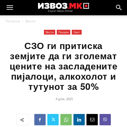
Почетна
Вести
Вести
Пазари
Свет
СЗО ги притиска
земјите да ги зголемат
цените на засладените
пијалоци, алкохолот и
тутунот за 50%
4 јули, 2025