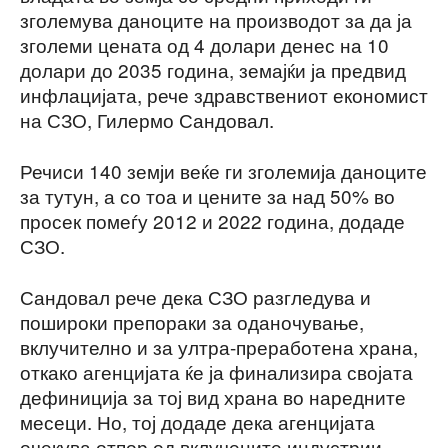
зголемува даноците на производот за да ја
зголеми цената од 4 долари денес на 10
долари до 2035 година, земајќи ја предвид
инфлацијата, рече здравствениот економист
на СЗО, Гилермо Сандовал.
Речиси 140 земји веќе ги зголемија даноците
за тутун, а со тоа и цените за над 50% во
просек помеѓу 2012 и 2022 година, додаде
СЗО.
Сандовал рече дека СЗО разгледува и
пошироки препораки за оданочување,
вклучително и за ултра-преработена храна,
откако агенцијата ќе ја финализира својата
дефиниција за тој вид храна во наредните
месеци. Но, тој додаде дека агенцијата
очекува отпор од вклучените индустрии.