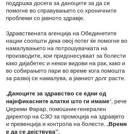
поддршка досега за даноците за да се
помогне во справувањето со хроничните
проблеми со јавното здравје.
Здравствената агенција на Обединетите
нации соопшти дека овој потег ќе помогне во
намалувањето на потрошувачката на
производите, кои придонесуваат за болести
како дијабетес и некои видови на рак, како и
во собирањето пари во време кога помошта
за развој се намалува, а јавниот долг расте.
„
Даноците за здравство се едни од
“, рече
најефикасните алатки што ги имаме
Џереми Фарар, помошник-генерален
директор на СЗО за промоција на здравјето
и превенција и контрола на болести. „
Време
.
е да се дејствува“