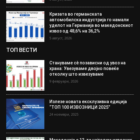
Кризата во германската
автомобилска индустрија го намали
уделот на Германија во македонскиот
извоз од 48,6% на 36,2%
5 август, 2026
ТОП ВЕСТИ
Стануваме сè позависни од увоз на
храна: Увезуваме двојно повеќе
отколку што извезуваме
9 февруари, 2026
Излезе новата ексклузивна едиција
“ТОП 100 ИЗВОЗНИЦИ 2025”
24 ноември, 2025