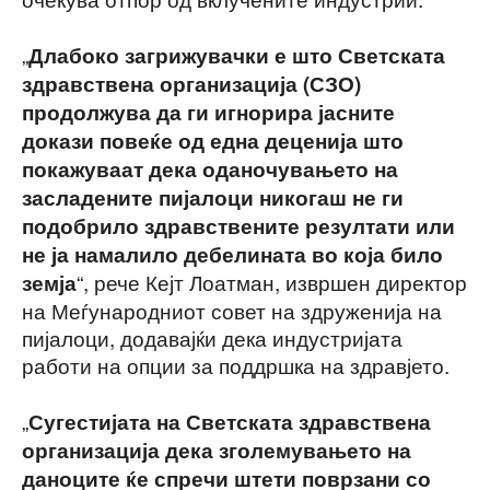
„
Длабоко загрижувачки е што Светската
здравствена организација (СЗО)
продолжува да ги игнорира јасните
докази повеќе од една деценија што
покажуваат дека оданочувањето на
засладените пијалоци никогаш не ги
подобрило здравствените резултати или
не ја намалило дебелината во која било
“, рече Кејт Лоатман, извршен директор
земја
на Меѓународниот совет на здруженија на
пијалоци, додавајќи дека индустријата
работи на опции за поддршка на здравјето.
„
Сугестијата на Светската здравствена
организација дека зголемувањето на
даноците ќе спречи штети поврзани со