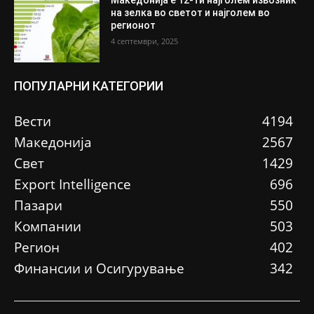
Македонија е 12-ти најголем извозник
на зелка во светот и најголем во
регионот
4 септември, 2025
ПОПУЛАРНИ КАТЕГОРИИ
Вести
4194
Македонија
2567
Свет
1429
Еxport Intelligence
696
Пазари
550
Компании
503
Регион
402
Финансии и Осигурување
342