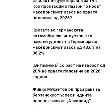
Извозот во јуни порасна за 19%:
Кои производи и пазари го носат
македонскиот извоз во првата
половина од 2026?
Кризата во германската
автомобилска индустрија го
намали уделот на Германија во
македонскиот извоз од 48,6% на
36,2%
„Витаминка“ со раст на извозот од
20% во првата половина од 2026
година
Живко Мукаетов од прва рака за
берзанскиот успех и идните
перспективи на „Алкалоид“