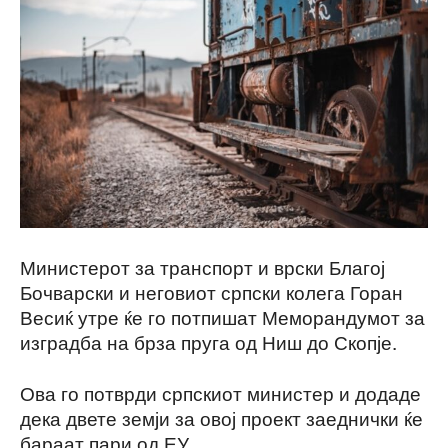
Министерот за транспорт и врски Благој
Бочварски и неговиот српски колега Горан
Весиќ утре ќе го потпишат Меморандумот за
изградба на брза пруга од Ниш до Скопје.
Ова го потврди српскиот министер и додаде
дека двете земји за овој проект заеднички ќе
бараат пари од ЕУ.