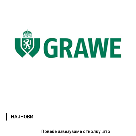
НАЈНОВИ
Повеќе извезуваме отколку што