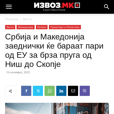
Почетна
Вести
Вести
Македонија
Регион
Транспорт и Логистика
Србија и Македонија
заеднички ќе бараат пари
од ЕУ за брза пруга од
Ниш до Скопје
16 ноември, 2023