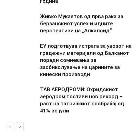
година
Живко Мукаетов од прва рака за
берзанскиот успех и идните
перспективи на „Алкалоид“
ЕУ подготвува истрага за увозот на
градежни материјали од Балканот
поради сомневања за
заобиколување на царините за
кинески производи
ТАВ АЕРОДРОМИ: Охридскиот
аеродром постави нов рекорд –
раст на патничкиот сообраќај од
41% во јули