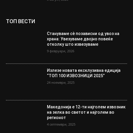
ТОП ВЕСТИ
Стануваме сè позависни од увоз на
храна: Увезуваме двојно повеќе
отколку што извезуваме
9 февруари, 2026
Излезе новата ексклузивна едиција
“ТОП 100 ИЗВОЗНИЦИ 2025”
24 ноември, 2025
Македонија е 12-ти најголем извозник
на зелка во светот и најголем во
регионот
4 септември, 2025