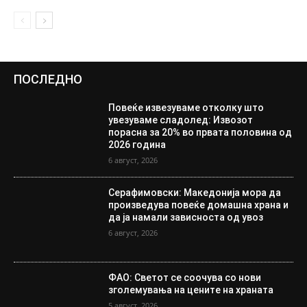
ПОСЛЕДНО
Повеќе извезуваме отколку што
увезуваме сладолед: Извозот
порасна за 20% во првата половина од
2026 година
6 август, 2026
Серафимовски: Македонија мора да
произведува повеќе домашна храна и
да ја намали зависноста од увоз
6 август, 2026
ФАО: Светот се соочува со нови
зголемувања на цените на храната
5 август, 2026