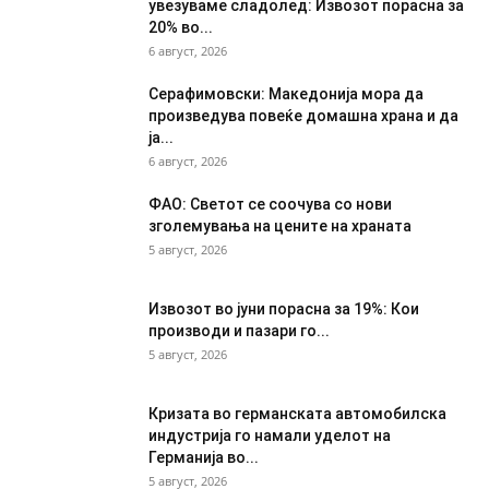
увезуваме сладолед: Извозот порасна за
20% во...
6 август, 2026
Серафимовски: Македонија мора да
произведува повеќе домашна храна и да
ја...
6 август, 2026
ФАО: Светот се соочува со нови
зголемувања на цените на храната
5 август, 2026
Извозот во јуни порасна за 19%: Кои
производи и пазари го...
5 август, 2026
Кризата во германската автомобилска
индустрија го намали уделот на
Германија во...
5 август, 2026