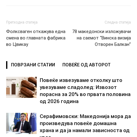
Претходна статија
Следна статија
Фолксваген откажува една
78 македонски изложувачи
смена во главната фабрика
на саемот “Винска визија
во Цвикау
Отворен Балкан”
ПОВРЗАНИ СТАТИИ
ПОВЕЌЕ ОД АВТОРОТ
Повеќе извезуваме отколку што
увезуваме сладолед: Извозот
порасна за 20% во првата половина
од 2026 година
Серафимовски: Македонија мора да
произведува повеќе домашна
храна и да ја намали зависноста од