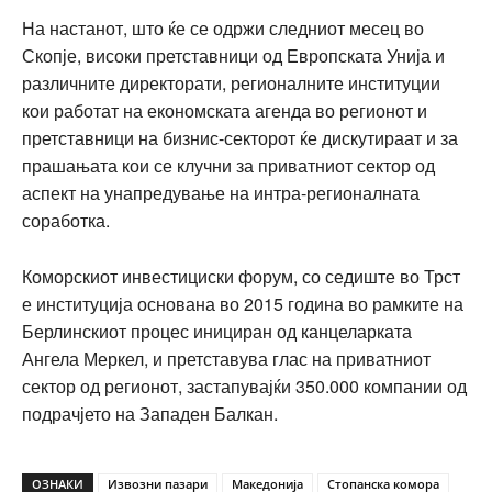
На настанот, што ќе се одржи следниот месец во
Скопје, високи претставници од Европската Унија и
различните директорати, регионалните институции
кои работат на економската агенда во регионот и
претставници на бизнис-секторот ќе дискутираат и за
прашањата кои се клучни за приватниот сектор од
аспект на унапредување на интра-регионалната
соработка.
Коморскиот инвестициски форум, со седиште во Трст
е институција основана во 2015 година во рамките на
Берлинскиот процес инициран од канцеларката
Ангела Меркел, и претставува глас на приватниот
сектор од регионот, застапувајќи 350.000 компании од
подрачјето на Западен Балкан.
ОЗНАКИ
Извозни пазари
Македонија
Стопанска комора