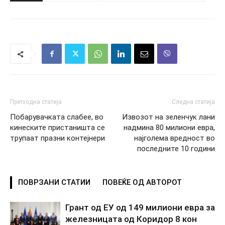
Претходна статија
Следна статија
Побарувачката слабее, во
Извозот на зеленчук лани
кинеските пристаништа се
надмина 80 милиони евра,
трупаат празни контејнери
најголема вредност во
последните 10 години
ПОВРЗАНИ СТАТИИ
ПОВЕЌЕ ОД АВТОРОТ
Грант од ЕУ од 149 милиони евра за
железницата од Коридор 8 кон