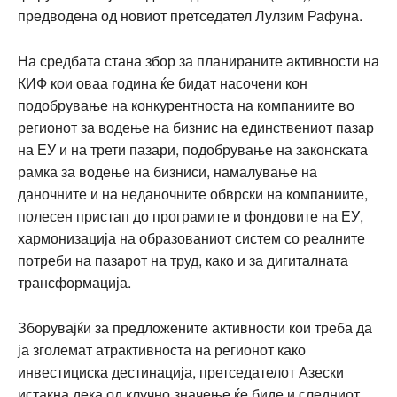
предводена од новиот претседател Лулзим Рафуна.
На средбата стана збор за планираните активности на
КИФ кои оваа година ќе бидат насочени кон
подобрување на конкурентноста на компаниите во
регионот за водење на бизнис на единствениот пазар
на ЕУ и на трети пазари, подобрување на законската
рамка за водење на бизниси, намалување на
даночните и на неданочните обврски на компаниите,
полесен пристап до програмите и фондовите на ЕУ,
хармонизација на образованиот систем со реалните
потреби на пазарот на труд, како и за дигиталната
трансформација.
Зборувајќи за предложените активности кои треба да
ја зголемат атрактивноста на регионот како
инвестициска дестинација, претседателот Азески
истакна дека од клучно значење ќе биде и следниот