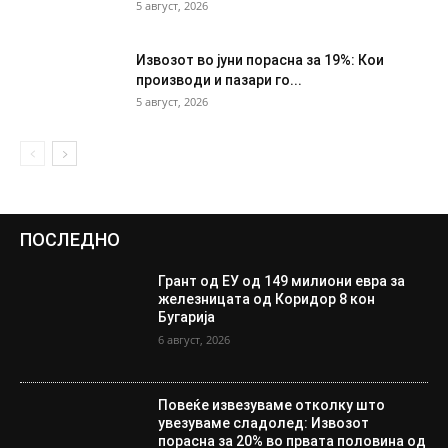
5 август, 2026
Извозот во јуни порасна за 19%: Кои
производи и пазари го...
5 август, 2026
ПОСЛЕДНО
Грант од ЕУ од 149 милиони евра за
железницата од Коридор 8 кон
Бугарија
6 август, 2026
Повеќе извезуваме отколку што
увезуваме сладолед: Извозот
порасна за 20% во првата половина од