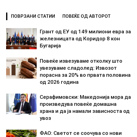
ПОВРЗАНИ СТАТИИ
ПОВЕЌЕ ОД АВТОРОТ
Грант од ЕУ од 149 милиони евра за
железницата од Коридор 8 кон
Бугарија
Повеќе извезуваме отколку што
увезуваме сладолед: Извозот
порасна за 20% во првата половина
од 2026 година
Серафимовски: Македонија мора да
произведува повеќе домашна
храна и да ја намали зависноста од
увоз
ФАО: Светот се соочува со нови