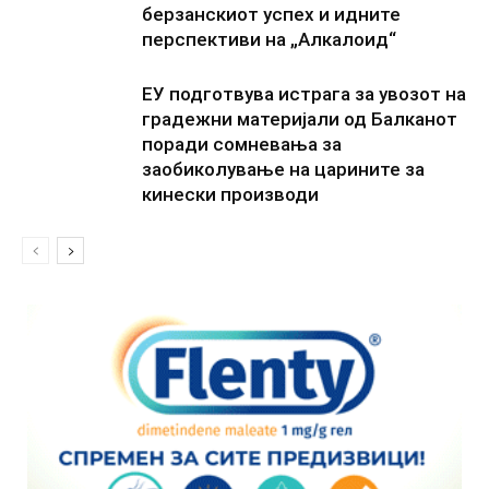
берзанскиот успех и идните
перспективи на „Алкалоид“
ЕУ подготвува истрага за увозот на
градежни материјали од Балканот
поради сомневања за
заобиколување на царините за
кинески производи