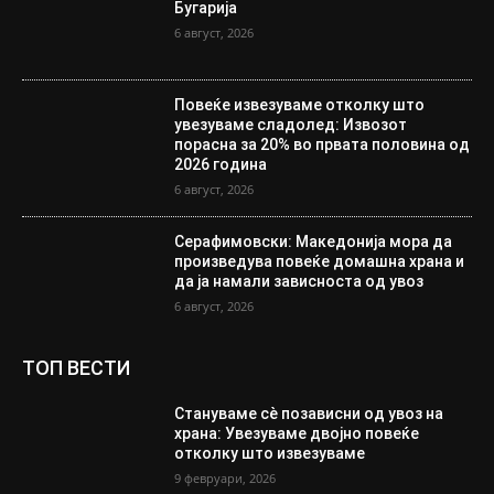
Бугарија
6 август, 2026
Повеќе извезуваме отколку што
увезуваме сладолед: Извозот
порасна за 20% во првата половина од
2026 година
6 август, 2026
Серафимовски: Македонија мора да
произведува повеќе домашна храна и
да ја намали зависноста од увоз
6 август, 2026
ТОП ВЕСТИ
Стануваме сè позависни од увоз на
храна: Увезуваме двојно повеќе
отколку што извезуваме
9 февруари, 2026