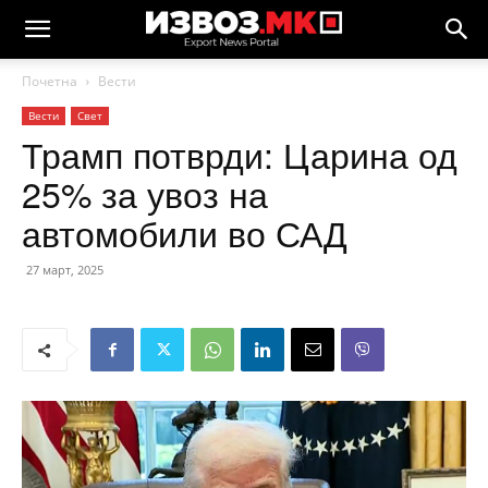
Почетна
Вести
Вести
Свет
Трамп потврди: Царина од
25% за увоз на
автомобили во САД
27 март, 2025