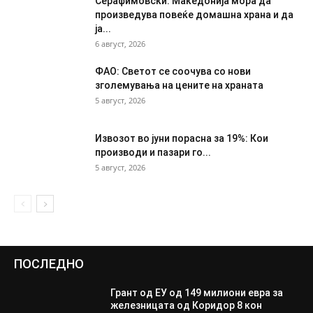
Серафимовски: Македонија мора да
произведува повеќе домашна храна и да
ја...
6 август, 2026
ФАО: Светот се соочува со нови
зголемувања на цените на храната
5 август, 2026
Извозот во јуни порасна за 19%: Кои
производи и пазари го...
5 август, 2026
ПОСЛЕДНО
Грант од ЕУ од 149 милиони евра за
железницата од Коридор 8 кон