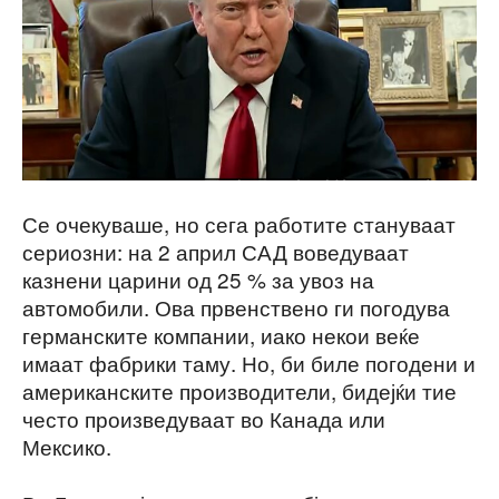
Се очекуваше, но сега работите стануваат
сериозни: на 2 април САД воведуваат
казнени царини од 25 % за увоз на
автомобили. Ова првенствено ги погодува
германските компании, иако некои веќе
имаат фабрики таму. Но, би биле погодени и
американските производители, бидејќи тие
често произведуваат во Канада или
Мексико.