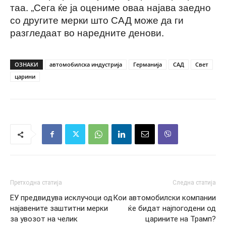
таа. „Сега ќе ја оцениме оваа најава заедно
со другите мерки што САД може да ги
разгледаат во наредните денови.
ОЗНАКИ
автомобилска индустрија
Германија
САД
Свет
царини
Претходна статија
Следна статија
ЕУ предвидува исклучоци од
Кои автомобилски компании
најавените заштитни мерки
ќе бидат најпогодени од
за увозот на челик
царините на Трамп?