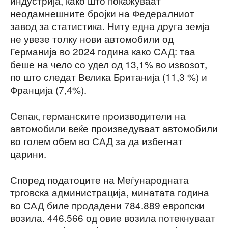
индустрија, како што покажуваат
неодамнешните бројки на Федералниот
завод за статистика. Ниту една друга земја
не увезе толку нови автомобили од
Германија во 2024 година како САД: таа
беше на чело со удел од 13,1% во извозот,
по што следат Велика Британија (11,3 %) и
Франција (7,4%).
Сепак, германските производители на
автомобили веќе произведуваат автомобили
во голем обем во САД за да избегнат
царини.
Според податоците на Меѓународната
трговска администрација, минатата година
во САД биле продадени 784.889 европски
возила. 446.566 од овие возила потекнуваат