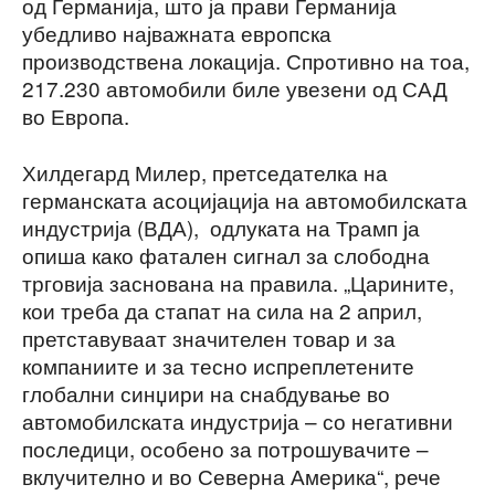
од Германија, што ја прави Германија
убедливо најважната европска
производствена локација. Спротивно на тоа,
217.230 автомобили биле увезени од САД
во Европа.
Хилдегард Милер, претседателка на
германската асоцијација на автомобилската
индустрија (ВДА), одлуката на Трамп ја
опиша како фатален сигнал за слободна
трговија заснована на правила. „Царините,
кои треба да стапат на сила на 2 април,
претставуваат значителен товар и за
компаниите и за тесно испреплетените
глобални синџири на снабдување во
автомобилската индустрија – со негативни
последици, особено за потрошувачите –
вклучително и во Северна Америка“, рече