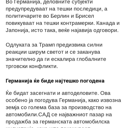
Во Германија, деловните субјекти
предупредуваат на тешки последици, а
политичарите во Берлин и Брисел
повикуваат на тешки контрамерки. Канада и
Јапонија, исто така, веќе најавија одговори.
Одлуката за Трамп предизвика силни
реакции ширум светот и се заканува
значително да ги ескалира глобалните
трговски конфликти.
Германија ќе биде најтешко погодена
Ќе бидат засегнати и автоделовите. Ова
особено ја погодува Германија, како извозна
земја со голема база за производство на
автомобили.САД се најважниот пазар на
продажба за германската автомобилска