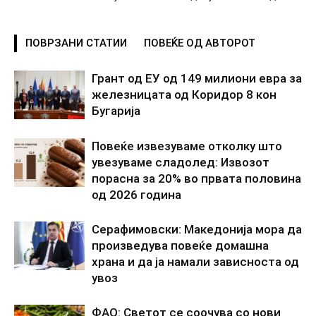
ПОВРЗАНИ СТАТИИ
ПОВЕЌЕ ОД АВТОРОТ
Грант од ЕУ од 149 милиони евра за
железницата од Коридор 8 кон
Бугарија
Повеќе извезуваме отколку што
увезуваме сладолед: Извозот
порасна за 20% во првата половина
од 2026 година
Серафимовски: Македонија мора да
произведува повеќе домашна
храна и да ја намали зависноста од
увоз
ФАО: Светот се соочува со нови