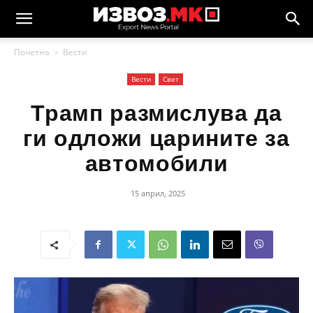
Почетна
Вести
Вести
Свет
Трамп размислува да
ги одложи царините за
автомобили
15 април, 2025