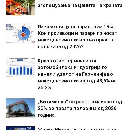
зголемувања на цените на храната
Извозот во јуни порасна за 19%:
Кои производи и пазари го носат
македонскиот извоз во првата
половина од 2026?
Кризата во германската
автомобилска индустрија го
намали уделот на Германија во
македонскиот извоз од 48,6% на
36,2%
„Витаминка“ со раст на извозот од
20% во првата половина од 2026
година
Живко Мукаетов од прва рака за