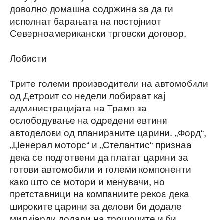
доволно домашна содржина за да ги
исполнат барањата на постојниот
Северноамерикански трговски договор.
Лобисти
Трите големи производители на автомобили
од Детроит со недели лобираат кај
администрацијата на Трамп за
ослободување на одредени евтини
автоделови од планираните царини. „Форд“,
„Џенерал моторс“ и „Стелантис“ признаа
дека се подготвени да платат царини за
готови автомобили и големи компоненти
како што се мотори и менувачи, но
претставници на компаниите рекоа дека
широките царини за делови би додале
милијарди долари на трошоците и би