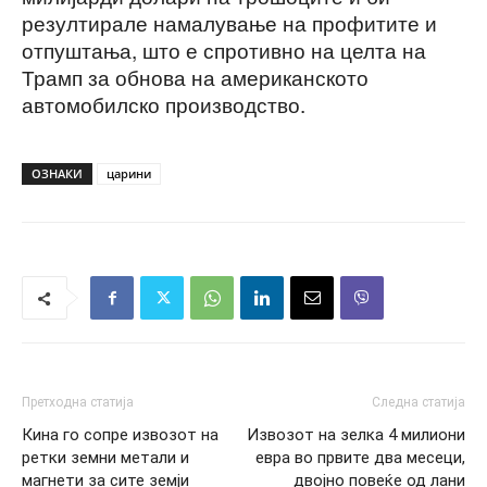
резултирале намалување на профитите и
отпуштања, што е спротивно на целта на
Трамп за обнова на американското
автомобилско производство.
ОЗНАКИ
царини
Претходна статија
Следна статија
Кина го сопре извозот на
Извозот на зелка 4 милиони
ретки земни метали и
евра во првите два месеци,
магнети за сите земји
двојно повеќе од лани