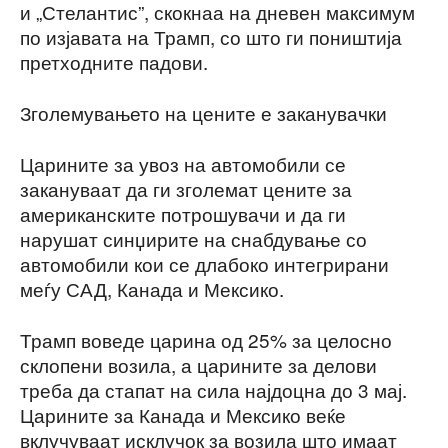
и „Стелантис”, скокнаа на дневен максимум
по изјавата на Трамп, со што ги поништија
претходните падови.
Зголемувањето на цените е заканувачки
Царините за увоз на автомобили се
закануваат да ги зголемат цените за
американските потрошувачи и да ги
нарушат синџирите на снабдување со
автомобили кои се длабоко интегрирани
меѓу САД, Канада и Мексико.
Трамп воведе царина од 25% за целосно
склопени возила, а царините за делови
треба да стапат на сила најдоцна до 3 мај.
Царините за Канада и Мексико веќе
вклучуваат исклучок за возила што имаат