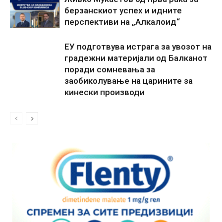
берзанскиот успех и идните
перспективи на „Алкалоид“
ЕУ подготвува истрага за увозот на
градежни материјали од Балканот
поради сомневања за
заобиколување на царините за
кинески производи