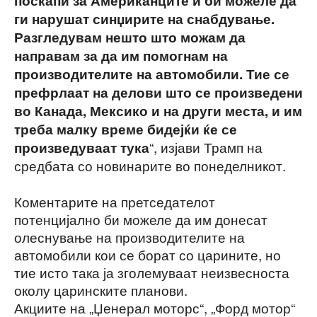
поскапи за Американците и би можеле да
ги нарушат синџирите на снабдување.
Разгледувам нешто што можам да
направам за да им помогнам на
производителите на автомобили. Тие се
префрлаат на делови што се произведени
во Канада, Мексико и на други места, и им
треба малку време бидејќи ќе се
“, изјави Трамп на
произведуваат тука
средбата со новинарите во понеделникот.
Коментарите на претседателот
потенцијално би можеле да им донесат
олеснување на производителите на
автомобили кои се борат со царините, но
тие исто така ја зголемуваат неизвесноста
околу царинските планови.
Акциите на „Џенерал моторс“, „Форд мотор“