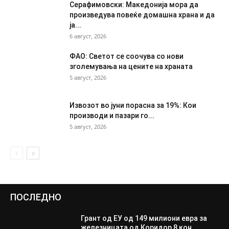
Серафимовски: Македонија мора да
произведува повеќе домашна храна и да
ја...
6 август, 2026
ФАО: Светот се соочува со нови
зголемувања на цените на храната
5 август, 2026
Извозот во јуни порасна за 19%: Кои
производи и пазари го...
5 август, 2026
ПОСЛЕДНО
Грант од ЕУ од 149 милиони евра за
железницата од Коридор 8 кон