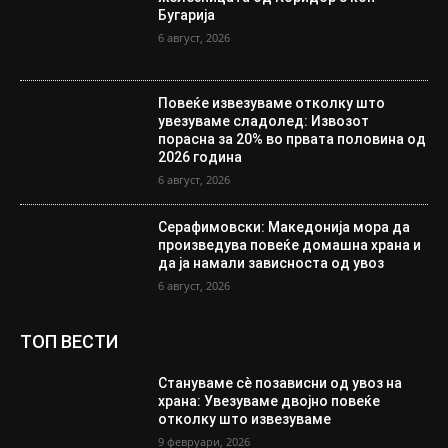
Бугарија
6 август, 2026
Повеќе извезуваме отколку што
увезуваме сладолед: Извозот
порасна за 20% во првата половина од
2026 година
6 август, 2026
Серафимовски: Македонија мора да
произведува повеќе домашна храна и
да ја намали зависноста од увоз
6 август, 2026
ТОП ВЕСТИ
Стануваме сè позависни од увоз на
храна: Увезуваме двојно повеќе
отколку што извезуваме
9 февруари, 2026