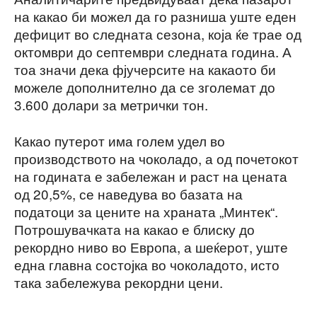
на какао би можел да го разниша уште еден
дефицит во следната сезона, која ќе трае од
октомври до септември следната година. А
тоа значи дека фјучерсите на какаото би
можеле дополнително да се зголемат до
3.600 долари за метрички тон.
Какао путерот има голем удел во
производството на чоколадо, а од почетокот
на годината е забележан и раст на цената
од 20,5%, се наведува во базата на
податоци за цените на храната „Минтек“.
Потрошувачката на какао е блиску до
рекордно ниво во Европа, а шеќерот, уште
една главна состојка во чоколадото, исто
така забележува рекордни цени.