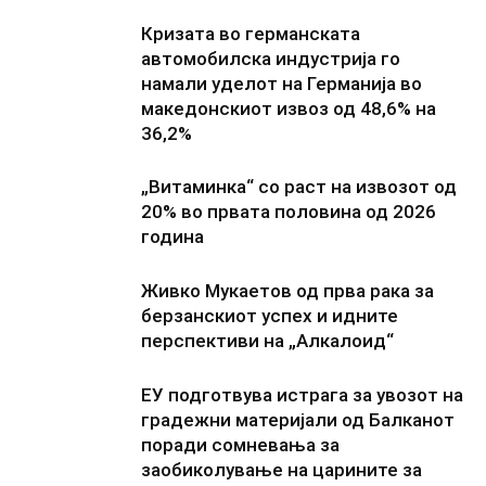
Кризата во германската
автомобилска индустрија го
намали уделот на Германија во
македонскиот извоз од 48,6% на
36,2%
„Витаминка“ со раст на извозот од
20% во првата половина од 2026
година
Живко Мукаетов од прва рака за
берзанскиот успех и идните
перспективи на „Алкалоид“
ЕУ подготвува истрага за увозот на
градежни материјали од Балканот
поради сомневања за
заобиколување на царините за