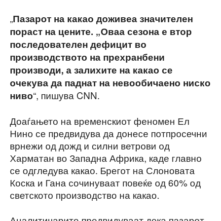
„
Пазарот на какао доживеа значителен
пораст на цените. „Оваа сезона е втор
последователен дефицит во
производството на прехранбени
производи, а залихите на какао се
очекува да паднат на невообичаено ниско
“, пишува CNN.
ниво
Доаѓањето на временскиот феномен Ел
Нино се предвидува да донесе потпросечни
врнежи од дожд и силни ветрови од
Харматан во Западна Африка, каде главно
се одгледува какао. Брегот на Слоновата
Коска и Гана сочинуваат повеќе од 60% од
светското производство на какао.
Аналитичарите предвидуваат дека пазарот