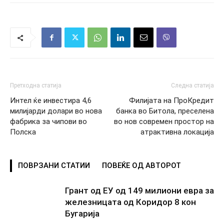
Претходна статија
Следна статија
Интел ќе инвестира 4,6
Филијата на ПроКредит
милијарди долари во нова
банка во Битола, преселена
фабрика за чипови во
во нов современ простор на
Полска
атрактивна локација
ПОВРЗАНИ СТАТИИ
ПОВЕЌЕ ОД АВТОРОТ
Грант од ЕУ од 149 милиони евра за
железницата од Коридор 8 кон
Бугарија