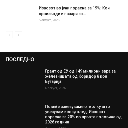
Извозот во јуни порасна за 19%: Кои
производи и пазари го...
5 август, 2026
ПОСЛЕДНО
Грант од ЕУ од 149 милиони евра за
железницата од Коридор 8 кон
Бугарија
6 август, 2026
Повеќе извезуваме отколку што
увезуваме сладолед: Извозот
порасна за 20% во првата половина од
2026 година