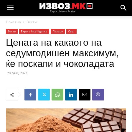
Почетна
Вести
Вести
Еxport Intelligence
Пазари
Свет
Цената на какаото на
седумгодишен максимум,
ќе поскапи и чоколадата
20 јуни, 2023