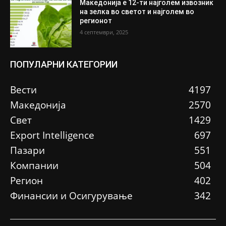
Македонија е 12-ти најголем извозник
на зелка во светот и најголем во
регионот
4 септември, 2025
ПОПУЛАРНИ КАТЕГОРИИ
Вести
4197
Македонија
2570
Свет
1429
Еxport Intelligence
697
Пазари
551
Компании
504
Регион
402
Финансии и Осигурување
342