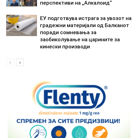
перспективи на „Алкалоид“
ЕУ подготвува истрага за увозот на
градежни материјали од Балканот
поради сомневања за
заобиколување на царините за
кинески производи