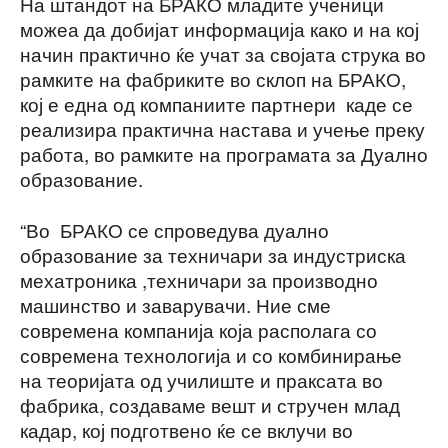
На штандот на БРАКО младите ученици
можеа да добијат информација како и на кој
начин практично ќе учат за својата струка во
рамките на фабриките во склоп на БРАКО,
кој е една од компаниите партнери каде се
реализира практична настава и учење преку
работа, во рамките на програмата за Дуално
образование.
“Во БРАКО се спроведува дуално
образование за техничари за индустриска
мехатроника ,техничари за производно
машинство и заварувачи. Ние сме
современа компанија која располага со
современа технологија и со комбинирање
на теоријата од училиште и праксата во
фабрика, создаваме вешт и стручен млад
кадар, кој подготвено ќе се вклучи во