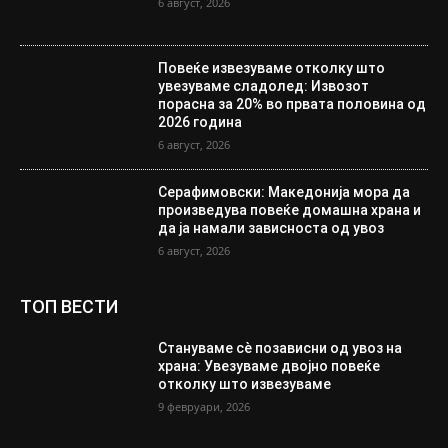
6 август, 2026
Повеќе извезуваме отколку што
увезуваме сладолед: Извозот
порасна за 20% во првата половина од
2026 година
6 август, 2026
Серафимовски: Македонија мора да
произведува повеќе домашна храна и
да ја намали зависноста од увоз
6 август, 2026
ТОП ВЕСТИ
Стануваме сè позависни од увоз на
храна: Увезуваме двојно повеќе
отколку што извезуваме
9 февруари, 2026