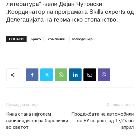
литература“ -вели Дејан Чуповски
,Координатор на програмата Skills experts од
Делегацијата на германско стопанство.
ОЗНАКИ
Брако
компании
Македонија
Претходна статија
Следна статија
Кина стана најголем
Продажбата на автомобили
производител на боровинки
во ЕУ со раст од 17,2% во
во светот
април