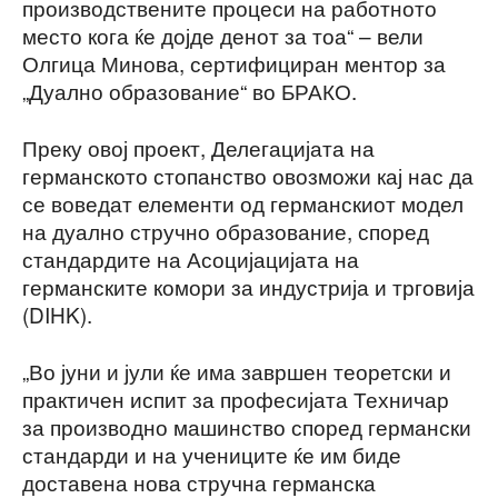
производствените процеси на работното
место кога ќе дојде денот за тоа“ – вели
Олгица Минова, сертифициран ментор за
„Дуално образование“ во БРАКО.
Преку овој проект, Делегацијата на
германското стопанство овозможи кај нас да
се воведат елементи од германскиот модел
на дуално стручно образование, според
стандардите на Асоцијацијата на
германските комори за индустрија и трговија
(DIHK).
„Во јуни и јули ќе има завршен теоретски и
практичен испит за професијата Техничар
за производно машинство според германски
стандарди и на учениците ќе им биде
доставена нова стручна германска