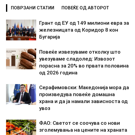
ПОВРЗАНИ СТАТИИ
ПОВЕЌЕ ОД АВТОРОТ
Грант од ЕУ од 149 милиони евра за
железницата од Коридор 8 кон
Бугарија
Повеќе извезуваме отколку што
увезуваме сладолед: Извозот
порасна за 20% во првата половина
од 2026 година
Серафимовски: Македонија мора да
произведува повеќе домашна
храна и да ја намали зависноста од
увоз
ФАО: Светот се соочува со нови
зголемувања на цените на храната