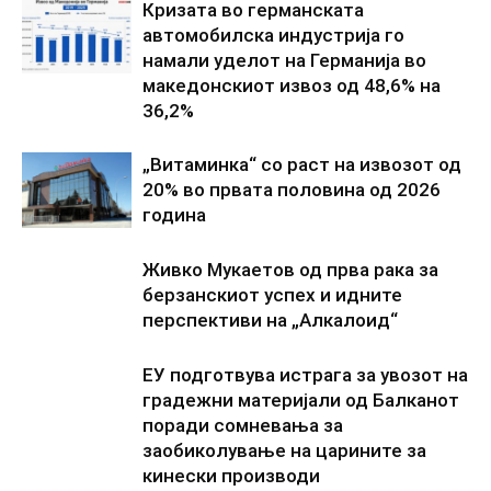
Кризата во германската
автомобилска индустрија го
намали уделот на Германија во
македонскиот извоз од 48,6% на
36,2%
„Витаминка“ со раст на извозот од
20% во првата половина од 2026
година
Живко Мукаетов од прва рака за
берзанскиот успех и идните
перспективи на „Алкалоид“
ЕУ подготвува истрага за увозот на
градежни материјали од Балканот
поради сомневања за
заобиколување на царините за
кинески производи