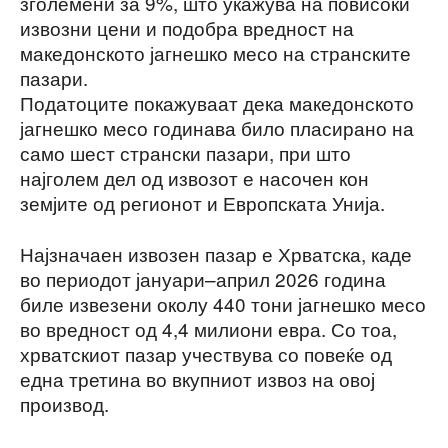
зголемени за 9%, што укажува на повисоки
извозни цени и подобра вредност на
македонското јагнешко месо на странските
пазари.
Податоците покажуваат дека македонското
јагнешко месо годинава било пласирано на
само шест странски пазари, при што
најголем дел од извозот е насочен кон
земјите од регионот и Европската Унија.
Најзначаен извозен пазар е Хрватска, каде
во периодот јануари–април 2026 година
биле извезени околу 440 тони јагнешко месо
во вредност од 4,4 милиони евра. Со тоа,
хрватскиот пазар учествува со повеќе од
една третина во вкупниот извоз на овој
производ.