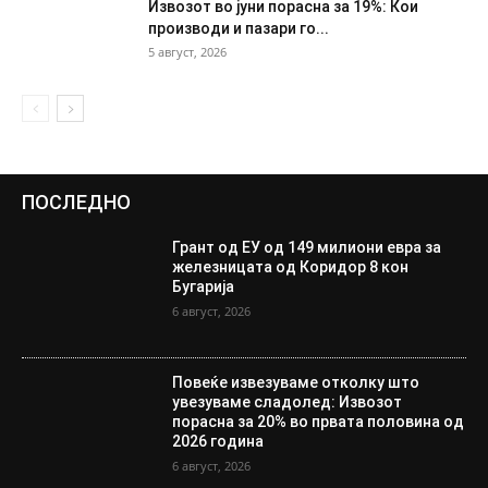
Извозот во јуни порасна за 19%: Кои
производи и пазари го...
5 август, 2026
ПОСЛЕДНО
Грант од ЕУ од 149 милиони евра за
железницата од Коридор 8 кон
Бугарија
6 август, 2026
Повеќе извезуваме отколку што
увезуваме сладолед: Извозот
порасна за 20% во првата половина од
2026 година
6 август, 2026