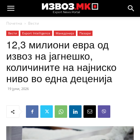
Почетна
Вести
Вести
Еxport Intelligence
Македонија
Пазари
12,3 милиони евра од
извоз на јагнешко,
количините на најниско
ниво во една деценија
19 јуни, 2026