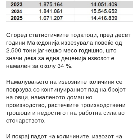
Според статистичките податоци, пред десет
години Македонија извезувала повеќе од
2.500 тони јагнешко месо годишно, што
значи дека за една деценија извозот е
намален за околу 34 %.
Намалувањето на извозните количини се
поврзува со континуираниот пад на бројот
на овци, намаленото домашно
производство, растечките производствени
трошоци и недостигот на работна сила во
сточарството.
И покрај падот на количините, извозот на