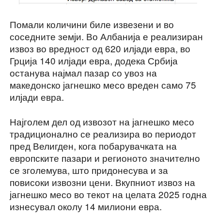
Помали количини биле извезени и во
соседните земји. Во Албанија е реализиран
извоз во вредност од 620 илјади евра, во
Грција 140 илјади евра, додека Србија
останува најмал пазар со увоз на
македонско јагнешко месо вреден само 75
илјади евра.
Најголем дел од извозот на јагнешко месо
традиционално се реализира во периодот
пред Велигден, кога побарувачката на
европските пазари и регионото значително
се зголемува, што придонесува и за
повисоки извозни цени. Вкупниот извоз на
јагнешко месо во текот на целата 2025 годна
изнесувал околу 14 милиони евра.