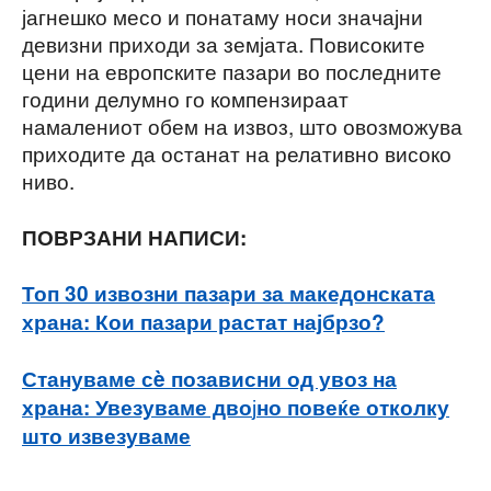
јагнешко месо и понатаму носи значајни
девизни приходи за земјата. Повисоките
цени на европските пазари во последните
години делумно го компензираат
намалениот обем на извоз, што овозможува
приходите да останат на релативно високо
ниво.
ПОВРЗАНИ НАПИСИ:
Топ 30 извозни пазари за македонската
храна: Кои пазари растат најбрзо?
Стануваме сè позависни од увоз на
ј
храна: Увезуваме дво
но повеќе отколку
што извезуваме