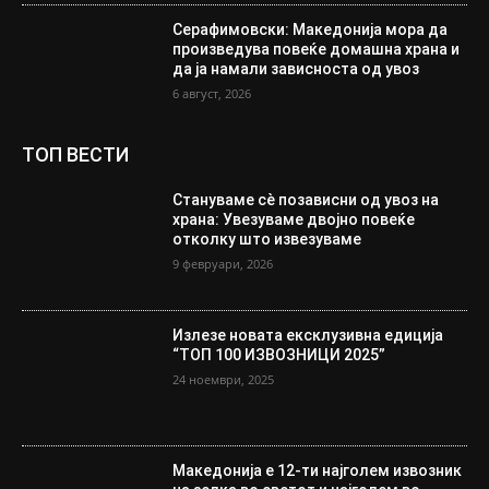
Серафимовски: Македонија мора да
произведува повеќе домашна храна и
да ја намали зависноста од увоз
6 август, 2026
ТОП ВЕСТИ
Стануваме сè позависни од увоз на
храна: Увезуваме двојно повеќе
отколку што извезуваме
9 февруари, 2026
Излезе новата ексклузивна едиција
“ТОП 100 ИЗВОЗНИЦИ 2025”
24 ноември, 2025
Македонија е 12-ти најголем извозник