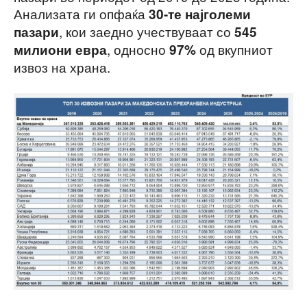
Анализата ги опфаќа
30-те најголеми
, кои заедно учествуваат со
пазари
545
, односно
од вкупниот
милиони евра
97%
извоз на храна.