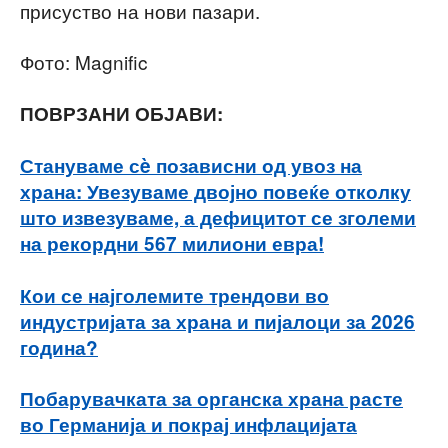
присуство на нови пазари.
Фото: Magnific
ПОВРЗАНИ ОБЈАВИ:
Стануваме сè позависни од увоз на
храна: Увезуваме двојно повеќе отколку
што извезуваме, а дефицитот се зголеми
на рекордни 567 милиони евра!
Кои се најголемите трендови во
индустријата за храна и пијалоци за 2026
година?
Побарувачката за органска храна расте
во Германија и покрај инфлацијата