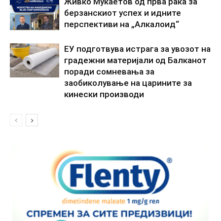
Живко Мукаетов од прва рака за
берзанскиот успех и идните
перспективи на „Алкалоид“
ЕУ подготвува истрага за увозот на
градежни материјали од Балканот
поради сомневања за
заобиколување на царините за
кинески производи