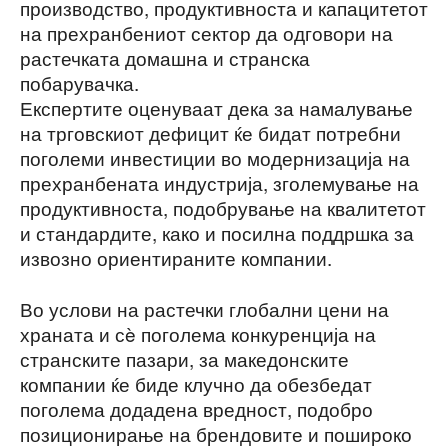
производство, продуктивноста и капацитетот
на прехранбениот сектор да одговори на
растечката домашна и странска
побарувачка.
Експертите оценуваат дека за намалување
на трговскиот дефицит ќе бидат потребни
поголеми инвестиции во модернизација на
прехранбената индустрија, зголемување на
продуктивноста, подобрување на квалитетот
и стандардите, како и посилна поддршка за
извозно ориентираните компании.
Во услови на растечки глобални цени на
храната и сè поголема конкуренција на
странските пазари, за македонските
компании ќе биде клучно да обезбедат
поголема додадена вредност, подобро
позиционирање на брендовите и пошироко