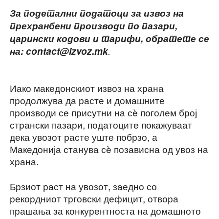
За подетални податоци за извоз на
прехранбени производи по пазари,
царински кодови и тарифи, обратете се
на: contact@izvoz.mk
.
Иако македонскиот извоз на храна
продолжува да расте и домашните
производи се присутни на сè поголем број
странски пазари, податоците покажуваат
дека увозот расте уште побрзо, а
Македонија станува сè позависна од увоз на
храна.
Брзиот раст на увозот, заедно со
рекордниот трговски дефицит, отвора
прашања за конкурентноста на домашното