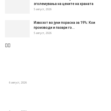
зголемувања на цените на храната
5 август, 2026
Извозот во јуни порасна за 19%: Кои
производи и пазари го...
5 август, 2026
ПОСЛЕДНО
Грант од ЕУ од 149 милиони евра за железницата од
Коридор 8 кон Бугарија
6 август, 2026
Повеќе извезуваме отколку што увезуваме сладолед:
Извозот порасна за 20% во првата половина од 2026
година