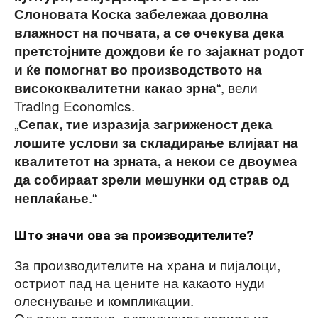
Слоновата Коска забележаа доволна
влажност на почвата, а се очекува дека
претстојните дождови ќе го зајакнат родот
и ќе помогнат во производството на
“, вели
висококвалитетни какао зрна
Trading Economics.
„
Сепак, тие изразија загриженост дека
лошите услови за складирање влијаат на
квалитетот на зрната, а некои се двоумеа
да собираат зрели мешунки од страв од
.“
неплаќање
Што значи ова за производителите?
За производителите на храна и пијалоци,
остриот пад на цените на какаото нуди
олеснување и компликации.
Од една страна, одржливиот период на