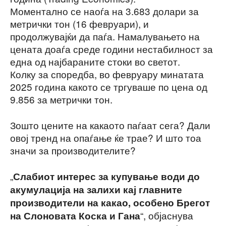
Моментално се наоѓа на 3.683 долари за
метрички тон (16 февруари), и
продолжувајќи да паѓа. Намалувањето на
цената доаѓа среде години нестабилност за
една од најбараните стоки во светот.
Колку за споредба, во февруару минатата
2025 година какото се тргуваше по цена од
9.856 за метрички тон.
Зошто цените на какаото паѓаат сега? Дали
овој тренд на опаѓање ќе трае? И што тоа
значи за производителите?
„
Слабиот интерес за купување води до
акумулација на залихи кај главните
производители на какао, особено Брегот
“, објаснува
на Слоновата Коска и Гана