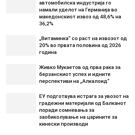
автомобилска индустрија го
намали уделот на Германија во
македонскиот извоз од 48,6% на
36,2%
„Витаминка“ со раст на извозот од
20% во првата половина од 2026
година
Живко Мукаетов од прва рака за
берзанскиот успех и идните
перспективи на „Алкалоид“
ЕУ подготвува истрага за увозот на
градежни материјали од Балканот
поради сомневања за
заобиколување на царините за
кинески производи