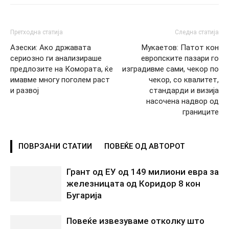
Претходна статија
Следна статија
Азески: Ако државата
Мукаетов: Патот кон
сериозно ги анализираше
европските пазари го
предлозите на Комората, ќе
изградивме сами, чекор по
имавме многу поголем раст
чекор, со квалитет,
и развој
стандарди и визија
насочена надвор од
границите
ПОВРЗАНИ СТАТИИ
ПОВЕЌЕ ОД АВТОРОТ
Грант од ЕУ од 149 милиони евра за
железницата од Коридор 8 кон
Бугарија
Повеќе извезуваме отколку што