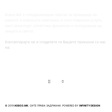
ЗА НАС
Извоз.МК е специјализиран портал за промоција на
извозот и извозните компании, и сите поврзани услуги,
како транспорт, логистика, финансии и осигурување од
земјата и светот.
Контактирајте не и споделете ги Вашите приказни со нас
на:
contact@izvoz.mk
FOLLOW US
© 2019
ИЗВОЗ.МК
. СИТЕ ПРАВА ЗАДРЖАНИ. POWERED BY
INFINITY DESIGN