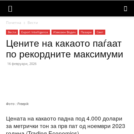
Почетна
Вести
Вести
Еxport Intelligence
Извозен Водич
Пазари
Свет
Цените на какаото паѓаат
по рекордните максимуми
16 февруари, 2026
Фото : Freepik
Цената на какаото падна под 4.000 долари
за метрички тон за прв пат од ноември 2023
година (Trading Economics).