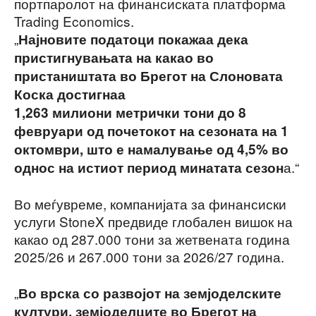
портпаролот на финансиската платформа
Trading Economics.
„
Најновите податоци покажаа дека
пристигнувањата на какао во
пристаништата во Брегот на Слоновата
Коска достигнаа
1,263 милиони метрички тони до 8
февруари од почетокот на сезоната на 1
октомври, што е намалување од 4,5% во
а.“
однос на истиот период минатата сезон
Во меѓувреме, компанијата за финансиски
услуги StoneX предвиде глобален вишок на
какао од 287.000 тони за жетвената година
2025/26 и 267.000 тони за 2026/27 година.
„
Во врска со развојот на земјоделските
култури, земјоделците во Брегот на