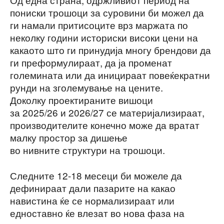
пониски трошоци за суровини би можел да
ги намали притисоците врз маржата по
неколку години историски високи цени на
какаото што ги принудија многу брендови да
ги преформулираат, да ја променат
големината или да иницираат повеќекратни
рунди на зголемување на цените.
Доколку проектираните вишоци
за 2025/26 и 2026/27 се материјализираат,
производителите конечно може да вратат
малку простор за дишење
во нивните структури на трошоци.
Следните 12-18 месеци би можеле да
дефинираат дали пазарите на какао
навистина ќе се нормализираат или
едноставно ќе влезат во нова фаза на