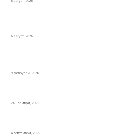
6 август, 2026
Серафимовски: Македонија мора да произведува
повеќе домашна храна и да ја намали зависноста од
увоз
6 август, 2026
ТОП ВЕСТИ
Стануваме сè позависни од увоз на храна: Увезуваме
двојно повеќе отколку што извезуваме
9 февруари, 2026
Излезе новата ексклузивна едиција “ТОП 100
ИЗВОЗНИЦИ 2025”
24 ноември, 2025
Македонија е 12-ти најголем извозник на зелка во
светот и најголем во регионот
4 септември, 2025