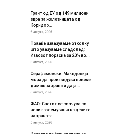
Грант од ЕУ од 149 милиони
евра за железницата од
Коридор...
6 август, 2026
Повеќе извезуваме отколку
што увезуваме сладолед:
Извозот порасна за 20% во...
6 август, 2026
Серафимовски: Македонија
мора да произведува повеќе
домашна храна и да ја...
6 август, 2026
ФАО: Светот се соочува со
нови зголемувања на цените
на храната
5 август, 2026