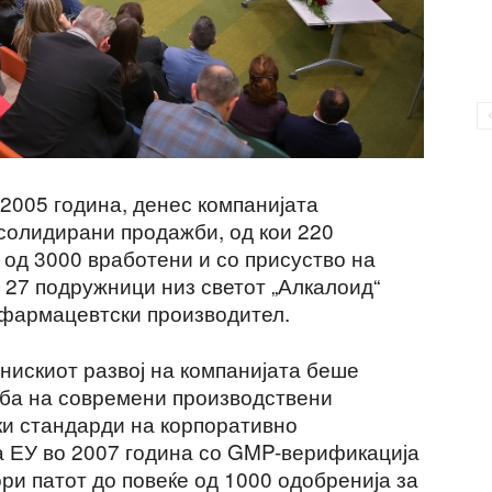
2005 година, денес компанијата
солидирани продажби, од кои 220
 од 3000 вработени и со присуство на
е 27 подружници низ светот „Алкалоид“
 фармацевтски производител.
нискиот развој на компанијата беше
адба на современи производствени
ки стандарди на корпоративно
а ЕУ во 2007 година со GMP-верификација
ори патот до повеќе од 1000 одобренија за