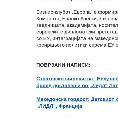
Бизнис-клубот „Европа“ е формир
Комората, Бранко Азески, како пл
заедницата, академијата, носите
европските дипломатски претстав
со ЕУ, интеграцијата на македонс
креирањето политики спрема ЕУ о
ПОВРЗАНИ НАПИСИ:
Стратешко ширење на „Бекутан“
бренд достапен и во „Лидл“ Лет
Македонска гордост: Детскиот 
„ЛИДЛ“, Франција