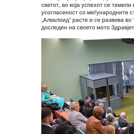
светот, во која успехот се темели
усогласеност со меѓународните с
„Алкалоид“ расте и се развива во
доследен на своето мото Здравјет