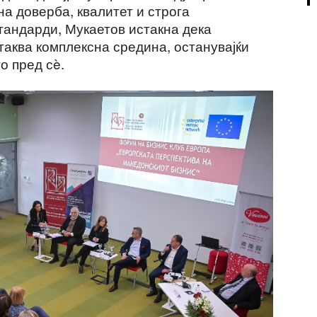
 на доверба, квалитет и строга
тандарди, Мукаетов истакна дека
 таква комплексна средина, останувајќи
о пред сè.