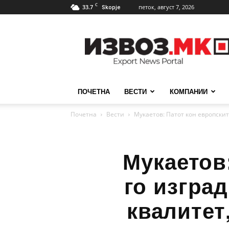
C
33.7
петок, август 7, 2026
Skopje
ИзвозМК
ПОЧЕТНА
ВЕСТИ
КОМПАНИИ
Почетна
Вести
Мукаетов: Патот кон европските
Мукаетов
го изград
квалитет