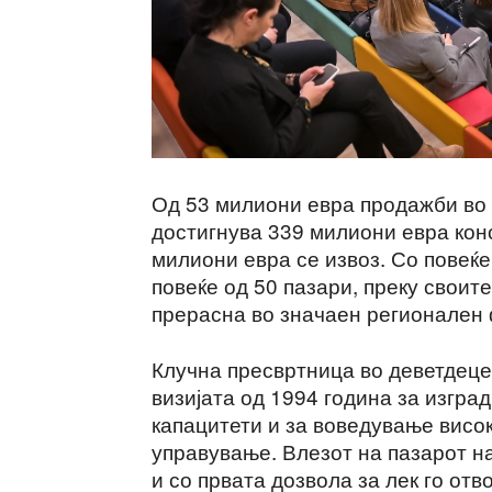
Од 53 милиони евра продажби во 
достигнува 339 милиони евра кон
милиони евра се извоз. Со повеќе
повеќе од 50 пазари, преку своит
прерасна во значаен регионален
Клучна пресвртница во деветдеце
визијата од 1994 година за изгр
капацитети и за воведување висо
управување. Влезот на пазарот н
и со првата дозвола за лек го отв