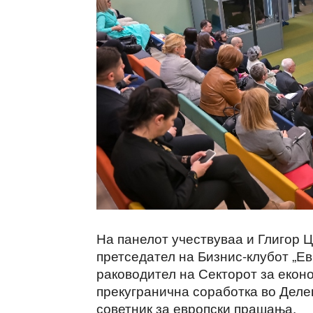
На панелот учествуваа и Глигор Ц
претседател на Бизнис-клубот „Ев
раководител на Секторот за екон
прекугранична соработка во Делег
советник за европски прашања.