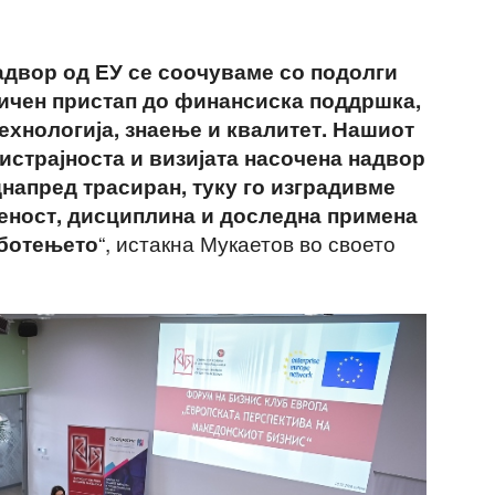
надвор од ЕУ се соочуваме со подолги
ичен пристап до финансиска поддршка,
ехнологија, знаење и квалитет. Нашиот
, истрајноста и визијата насочена надвор
днапред трасиран, туку го изградивме
теност, дисциплина и доследна примена
“, истакна Мукаетов во своето
аботењето