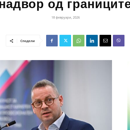
надвор од границит
18 февруари, 2026
Сподели