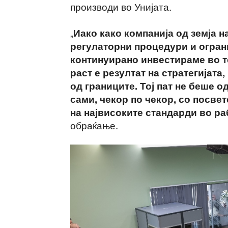
производи во Унијата.
„
Иако како компанија од земја 
регулаторни процедури и огран
континуирано инвестираме во т
раст е резултат на стратегијата
од границите. Тој пат не беше о
сами, чекор по чекор, со посве
на највисоките стандарди во р
обраќање.