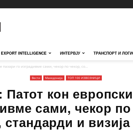
EXPORT INTELLIGENCE
ИНТЕРВЈУ
ТРАНСПОРТ И ЛОГИ
 пазари го изградивме сами, чекор по чекор, со...
Вести
Македонија
ТОП 100 ИЗВОЗНИЦИ
: Патот кон европски
ивме сами, чекор по
, стандарди и визија