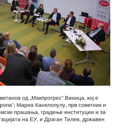
ветанов од „Макпрогрес“ Виница, кој е
ропа“; Мариa Канелопулу, прв советник и
омски прашања, градење институции и за
ацијата на ЕУ, и Драган Тилев, државен