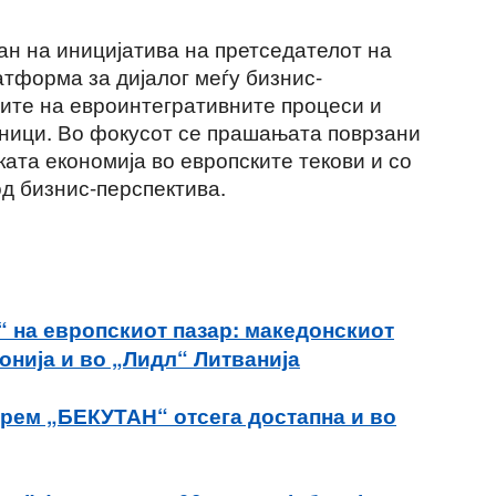
ан на иницијатива на претседателот на
атформа за дијалог меѓу бизнис-
лите на евроинтегративните процеси и
ници. Во фокусот се прашањата поврзани
ката економија во европските текови и со
д бизнис-перспектива.
 на европскиот пазар: македонскиот
онија и во „Лидл“ Литванија
крем „БЕКУТАН“ отсега достапна и во