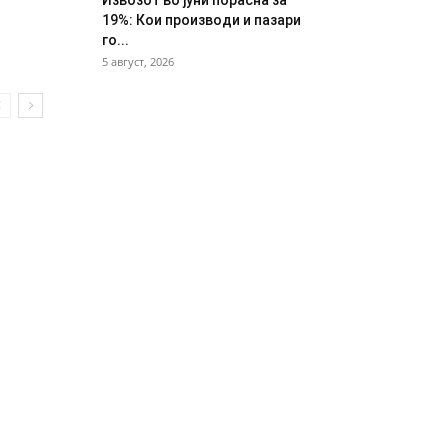
Извозот во јуни порасна за
19%: Кои производи и пазари
го...
5 август, 2026