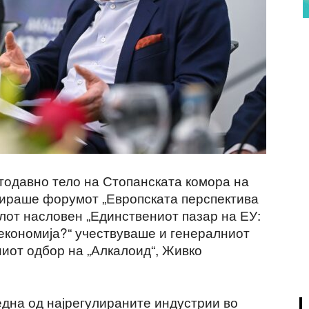
етодавно тело на Стопанската комора на
зираше форумот „Европската перспектива
елот насловен „Единствениот пазар на ЕУ:
 економија?“ учествуваше и генералниот
ниот одбор на „Алкалоид“, Живко
една од најрегулираните индустрии во