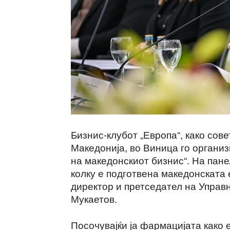
Бизнис-клубот „Европа“, како сов
Македонија, во Виница го органи
на македонскиот бизнис“. На пан
колку е подготвена македонската
директор и претседател на Управ
Мукаетов.
Посочувајќи ја фармацијата како 