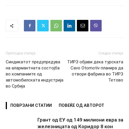
Претходна статија
Следна статија
Синдикатот предупредува
ТИРЗ објави дека турската
на алармантната состојба
Cavo Otomotiv планира да
во компаниите од
отвори фабрика во ТИРЗ
автомобилската индустрија
Тетово
во Србија
ПОВРЗАНИ СТАТИИ
ПОВЕЌЕ ОД АВТОРОТ
Грант од ЕУ од 149 милиони евра за
железницата од Коридор 8 кон