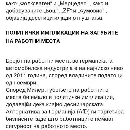
како „Фолксваген“ и „Мерцедес“ , како и
добавувачите „Бош“, „ZF“ и „Аумовио“ ,
објавија десетици илјади отпуштања.
ПОЛИТИЧКИ ИМПЛИКАЦИИ НА ЗАГУБИТЕ
НА РАБОТНИ МЕСТА
Бројот на работни места во германската
автомобилска индустрија е на најниско ниво
од 2011 година, според владините податоци
од ноември.
Според Милер, губењето на работните
места би имало и политички импликации,
додавајќи дека крајно десничарската
Алтернатива за Германија (AfD) ги таргетира
бизнисите каде што работниците немаат
сигурност на работното место.