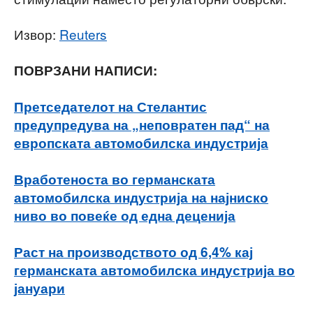
Извор:
Reuters
ПОВРЗАНИ НАПИСИ:
Претседателот на Стелантис
предупредува на „неповратен пад“ на
европската автомобилска индустрија
Вработеноста во германската
автомобилска индустрија на најниско
ниво во повеќе од една деценија
Раст на производството од 6,4% кај
германската автомобилска индустрија во
јануари