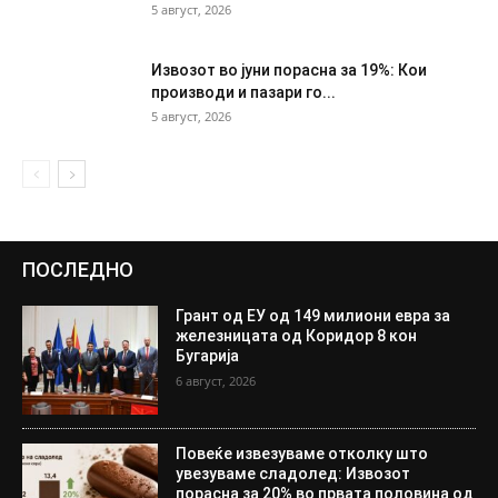
5 август, 2026
Извозот во јуни порасна за 19%: Кои
производи и пазари го...
5 август, 2026
ПОСЛЕДНО
Грант од ЕУ од 149 милиони евра за
железницата од Коридор 8 кон
Бугарија
6 август, 2026
Повеќе извезуваме отколку што
увезуваме сладолед: Извозот
порасна за 20% во првата половина од