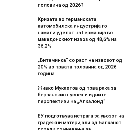
половина од 2026?
Кризата во германската
автомобилска индустрија го
намали уделот на Германија во
македонскиот извоз од 48,6% на
36,2%
„Витаминка“ со раст на извозот од
20% во првата половина од 2026
година
Живко Мукаетов од прва рака за
берзанскиот успех и идните
перспективи на „Алкалоид“
ЕУ подготвува истрага за увозот на
градежни материјали од Балканот
поради сомневања за