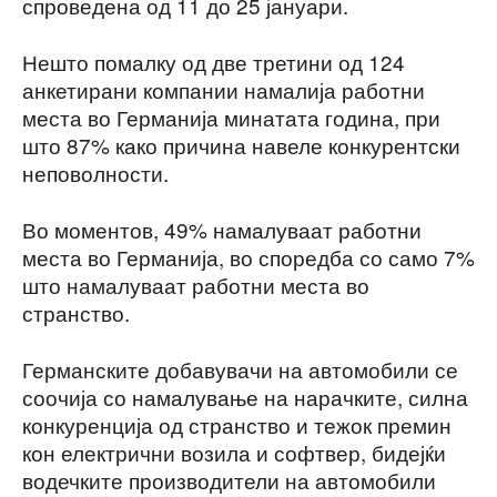
спроведена од 11 до 25 јануари.
Нешто помалку од две третини од 124
анкетирани компании намалија работни
места во Германија минатата година, при
што 87% како причина навеле конкурентски
неповолности.
Во моментов, 49% намалуваат работни
места во Германија, во споредба со само 7%
што намалуваат работни места во
странство.
Германските добавувачи на автомобили се
соочија со намалување на нарачките, силна
конкуренција од странство и тежок премин
кон електрични возила и софтвер, бидејќи
водечките производители на автомобили