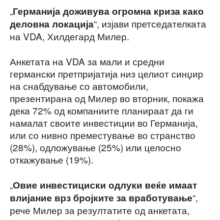
„
Германија доживува огромна криза како
“, изјави претседателката
деловна локација
на VDA, Хилдегард Милер.
Анкетата на VDA за мали и средни
германски претпријатија низ целиот синџир
на снабдување со автомобили,
презентирана од Милер во вторник, покажа
дека 72% од компаниите планираат да ги
намалат своите инвестиции во Германија,
или со нивно преместување во странство
(28%), одложување (25%) или целосно
откажување (19%).
„
Овие инвестициски одлуки веќе имаат
“,
влијание врз бројките за вработување
рече Милер за резултатите од анкетата,