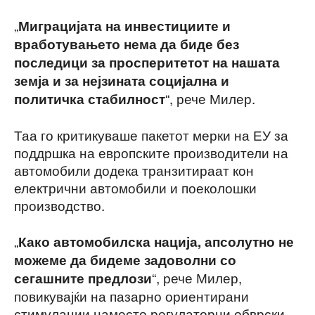
„
Миграцијата на инвестициите и
вработувањето нема да биде без
последици за просперитетот на нашата
земја и за нејзината социјална и
“, рече Милер.
политичка стабилност
Таа го критикуваше пакетот мерки на ЕУ за
поддршка на европските производители на
автомобили додека транзитираат кон
електрични автомобили и поеколошки
производство.
„
Како автомобилска нација, апсолутно не
можеме да бидеме задоволни со
“, рече Милер,
сегашните предлози
повикувајќи на пазарно ориентирани
стимулации наместо регулаторни обврски.