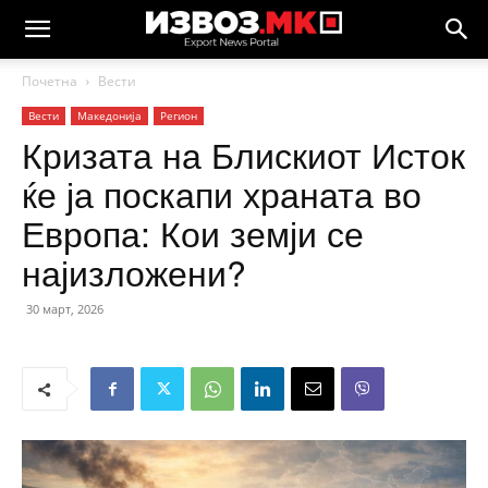
Почетна
Вести
Вести
Македонија
Регион
Кризата на Блискиот Исток
ќе ја поскапи храната во
Европа: Кои земји се
најизложени?
30 март, 2026