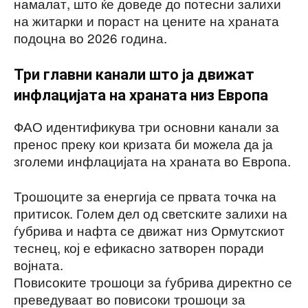
намалат, што ќе доведе до потесни залихи
на житарки и пораст на цените на храната
подоцна во 2026 година.
Три главни канали што ја движат
инфлацијата на храната низ Европа
ФАО идентификува три основни канали за
пренос преку кои кризата би можела да ја
зголеми инфлацијата на храната во Европа.
Трошоците за енергија се првата точка на
притисок. Голем дел од светските залихи на
ѓубрива и нафта се движат низ Ормутскиот
теснец, кој е ефикасно затворен поради
војната.
Повисоките трошоци за ѓубрива директно се
преведуваат во повисоки трошоци за