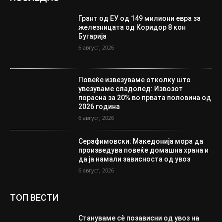
Грант од ЕУ од 149 милиони евра за
железницата од Коридор 8 кон
Бугарија
6 август, 2026
Повеќе извезуваме отколку што
увезуваме сладолед: Извозот
порасна за 20% во првата половина од
2026 година
6 август, 2026
Серафимовски: Македонија мора да
произведува повеќе домашна храна и
да ја намали зависноста од увоз
6 август, 2026
ТОП ВЕСТИ
Стануваме сè позависни од увоз на