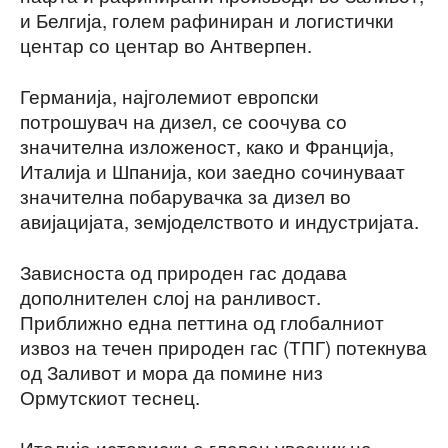
и Белгија, голем рафиниран и логистички
центар со центар во Антверпен.
Германија, најголемиот европски
потрошувач на дизел, се соочува со
значителна изложеност, како и Франција,
Италија и Шпанија, кои заедно сочинуваат
значителна побарувачка за дизел во
авијацијата, земјоделството и индустријата.
Зависноста од природен гас додава
дополнителен слој на ранливост.
Приближно една петтина од глобалниот
извоз на течен природен гас (ТПГ) потекнува
од Заливот и мора да помине низ
Ормутскиот теснец.
Италија историски е главен увозник на