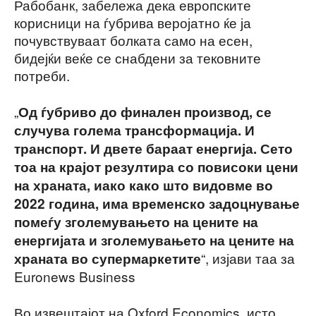
Рабобанк, забележа дека европските
корисници на ѓубрива веројатно ќе ја
почувствуваат болката само на есен,
бидејќи веќе се снабдени за тековните
потреби.
„
Од ѓубриво до финален производ, се
случува голема трансформација. И
транспорт. И двете бараат енергија. Сето
тоа на крајот резултира со повисоки цени
на храната, иако како што видовме во
2022 година, има временско задоцнување
помеѓу зголемувањето на цените на
енергијата и зголемувањето на цените на
“, изјави таа за
храната во супермаркетите
Euronews Business
Во извештајот на Oxford Economics, исто