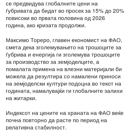
се предвидува глобалните цени на
ѓубривата да бидат во просек за 15% до 20%
повисоки во првата половина од 2026
година, ако кризата продолжи.
Максимо Тореро, главен економист на ФАО,
смета дека зголемувањето на трошоците за
ѓубрива и енергија ги зголемува трошоците
за производство за земјоделците, а
помалата примена на влезни материјали би
можела да резултира со намалени приноси
на земјоделски култури подоцна во текот на
годината, намалувајќи ги глобалните залихи
на житарки.
Индексот на цените на храната на ФАО веќе
почна повторно да расте по период на
релативна стабилност.