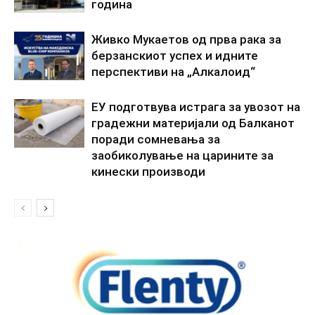
година
Живко Мукаетов од прва рака за
берзанскиот успех и идните
перспективи на „Алкалоид“
ЕУ подготвува истрага за увозот на
градежни материјали од Балканот
поради сомневања за
заобиколување на царините за
кинески производи