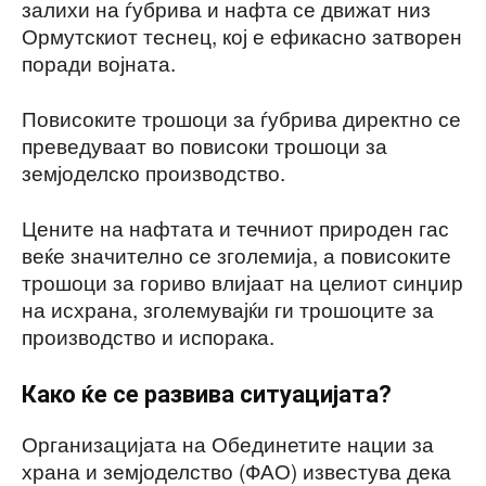
залихи на ѓубрива и нафта се движат низ
Ормутскиот теснец, кој е ефикасно затворен
поради војната.
Повисоките трошоци за ѓубрива директно се
преведуваат во повисоки трошоци за
земјоделско производство.
Цените на нафтата и течниот природен гас
веќе значително се зголемија, а повисоките
трошоци за гориво влијаат на целиот синџир
на исхрана, зголемувајќи ги трошоците за
производство и испорака.
Како ќе се развива ситуацијата?
Организацијата на Обединетите нации за
храна и земјоделство (ФАО) известува дека