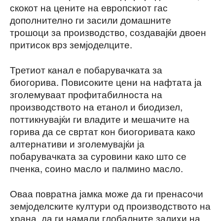
скокот на цените на европскиот гас
дополнително ги засили домашните
трошоци за производство, создавајќи двоен
притисок врз земјоделците.
Третиот канал е побарувачката за
биогорива. Повисоките цени на нафтата ја
зголемуваат профитабилноста на
производството на етанол и биодизел,
поттикнувајќи ги владите и мешачите на
горива да се свртат кон биогоривата како
алтернативи и зголемувајќи ја
побарувачката за суровини како што се
пченка, соино масло и палмино масло.
Оваа повратна јамка може да ги пренасочи
земјоделските култури од производството на
храна, да ги намали глобалните залихи на