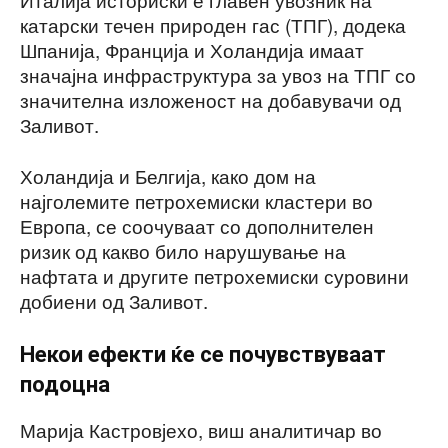
катарски течен природен гас (ТПГ), додека
Шпанија, Франција и Холандија имаат
значајна инфраструктура за увоз на ТПГ со
значителна изложеност на добавувачи од
Заливот.
Холандија и Белгија, како дом на
најголемите петрохемиски кластери во
Европа, се соочуваат со дополнителен
ризик од какво било нарушување на
нафтата и другите петрохемиски суровини
добиени од Заливот.
Некои ефекти ќе се почувствуваат
подоцна
Марија Кастровјехо, виш аналитичар во