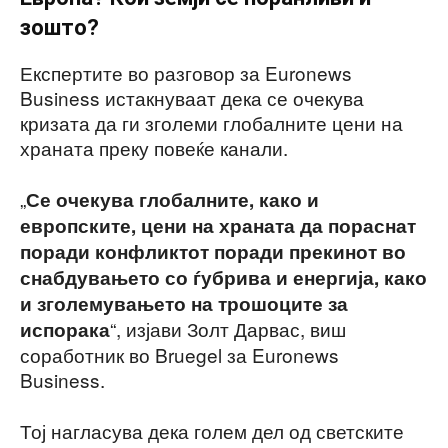
зошто?
Експертите во разговор за Euronews
Business истакнуваат дека се очекува
кризата да ги зголеми глобалните цени на
храната преку повеќе канали.
„
Се очекува глобалните, како и
европските, цени на храната да пораснат
поради конфликтот поради прекинот во
снабдувањето со ѓубрива и енергија, како
и зголемувањето на трошоците за
“, изјави Золт Дарвас, виш
испорака
соработник во Bruegel за Euronews
Business.
Тој нагласува дека голем дел од светските