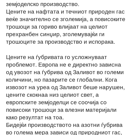
земјоделско производство.
Цените на нафтата и течниот природен гас
веќе значително се зголемија, а повисоките
трошоци за гориво влијаат на целиот
прехранбен синџир, зголемувајќи ги
трошоците за производство и испорака.
Цените на ѓубривата го усложнуваат
проблемот. Европа не е директно зависна
од увозот на ѓубрива од Заливот во големи
количини, но пазарите се глобални. Кога
извозот на уреа од Заливот беше нарушен,
цените скокнаа низ целиот свет, а
европските земјоделци се соочија со
повисоки трошоци за влезни материјали
како резултат на тоа.
Бидејќи производството на азотни ѓубрива
во голема мера зависи од природниот гас,