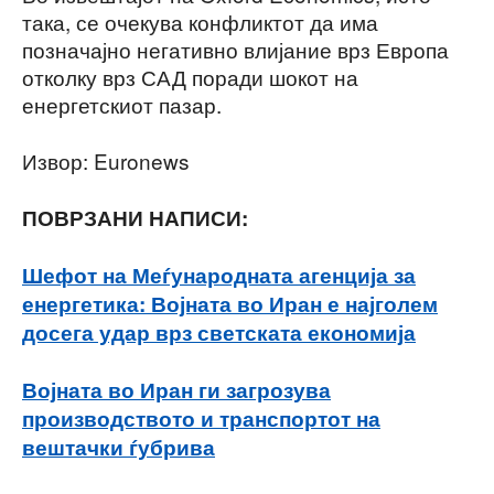
така, се очекува конфликтот да има
позначајно негативно влијание врз Европа
отколку врз САД поради шокот на
енергетскиот пазар.
Извор: Euronews
ПОВРЗАНИ НАПИСИ:
Шефот на Меѓународната агенција за
енергетика: Војната во Иран е најголем
досега удар врз светската економија
Војната во Иран ги загрозува
производството и транспортот на
вештачки ѓубрива