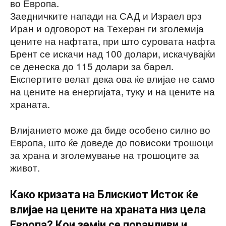
во Европа.
Заедничките напади на САД и Израел врз
Иран и одговорот на Техеран ги зголемија
цените на нафтата, при што суровата нафта
Брент се искачи над 100 долари, искачувајќи
се денеска до 115 долари за барел.
Експертите велат дека ова ќе влијае не само
на цените на енергијата, туку и на цените на
храната.
Влијанието може да биде особено силно во
Европа, што ќе доведе до повисоки трошоци
за храна и зголемување на трошоците за
живот.
Како кризата на Блискиот Исток ќе
влијае на цените на храната низ цела
Европа? Кои земји се поранливи и