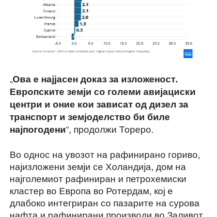
„
Ова е најјасен доказ за изложеност.
Европските земји со големи авијациски
центри и оние кои зависат од дизел за
транспорт и земјоделство би биле
“, продолжи Тореро.
најпогодени
Во однос на увозот на рафинирано гориво,
најизложени земји се Холандија, дом на
најголемиот рафиниран и петрохемиски
кластер во Европа во Ротердам, кој е
длабоко интегриран со пазарите на сурова
нафта и рафинирани производи во Заливот,