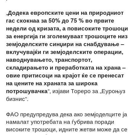
„
Додека европските цени на природниот
гас скокнаа за 50% до 75 % во првите
недели од кризата, а повисоките трошоци
за енергија ги зголемуваат трошоците низ
земјоделските синџири на снабдување –
вклучувајќи ги земјоделските операции,
наводнувањето, транспортот,
складирањето и преработката на храна –
овие притисоци на крајот ќе се пренесат
на цените на храната за широка
“, изјави Тореро за „Еуроњуз
потрошувачка
бизнис“.
ФАО предупредува дека ако земјоделците ја
намалат употребата на ѓубрива поради
високите трошоци, идните жетви може да се