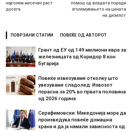
најголем месечен раст
помош од владата поради
досега
зголемувањето на цената
на дизелот
ПОВРЗАНИ СТАТИИ
ПОВЕЌЕ ОД АВТОРОТ
Грант од ЕУ од 149 милиони евра за
железницата од Коридор 8 кон
Бугарија
Повеќе извезуваме отколку што
увезуваме сладолед: Извозот
порасна за 20% во првата половина
од 2026 година
Серафимовски: Македонија мора да
произведува повеќе домашна
храна и да ја намали зависноста од