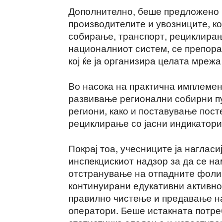
Дополнително, беше предложено 
производителите и увозниците, ко
собирање, транспорт, рециклирањ
националниот систем, се препор
кој ќе ја организира целата мрежа
Во насока на практична имплемен
развивање регионални собирни пу
региони, како и поставување пос
рециклирање со јасни индикатори
Покрај тоа, учесниците ја наглас
инспекцискиот надзор за да се н
отстранување на отпадните фоли
континуирани едукативни активно
правилно чистење и предавање н
оператори. Беше истакната потре