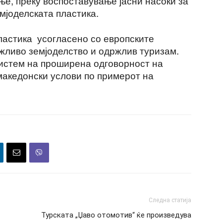
ње, преку воспоставување јасни насоки за
мјоделската пластика.
ластика усогласено со европските
ржливо земјоделство и одржлив туризам.
истем на проширена одговорност на
македонски услови по примерот на
Следна статија
Турската „Џаво отомотив“ ќе произведува