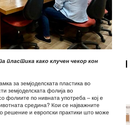
а пластика како клучен чекор кон
амка за земјоделската пластика во
сти земјоделската фолија во
о фолиите по нивната употреба – кој е
животната средина? Кои се најважните
о решение и европски практики што може