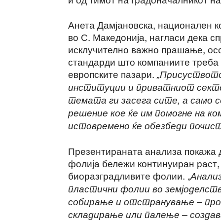
Анета Дамјановска, национален к
во С. Македонија, нагласи дека с
исклучително важно прашање, осо
стандарди што компаниите треба 
европските пазари.
„Присуството
институции и приватниот секто
темата ги засега сите, а само с
решение кое ќе им помогне на к
истовремено ќе обезбеди почист
Презентираната анализа покажа д
фолија бележи континуиран раст,
биоразградливите фолии. „
Анали
пластични фолии во земјоделст
собирање и отстранување – про
складирање или палење – созда