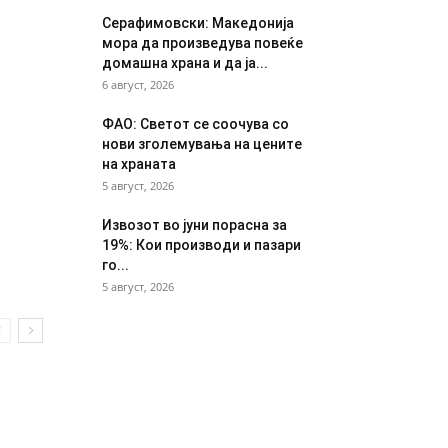
Серафимовски: Македонија
мора да произведува повеќе
домашна храна и да ја...
6 август, 2026
ФАО: Светот се соочува со
нови зголемувања на цените
на храната
5 август, 2026
Извозот во јуни порасна за
19%: Кои производи и пазари
го...
5 август, 2026