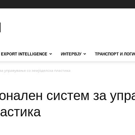
EXPORT INTELLIGENCE
ИНТЕРВЈУ
ТРАНСПОРТ И ЛОГИ
а управување со земјоделска пластика
онален систем за упр
ластика