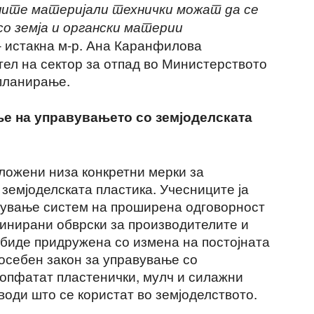
ните материјали технички можат да се
о земја и органски материи
– истакна м-р. Ана Каранфилова
тел на сектор за отпад во Министерството
планирање.
е на управувањето со земјоделската
дложени низа конкретни мерки за
земјоделската пластика. Учесниците ја
вување систем на проширена одговорност
финирани обврски за производителите и
 биде придружена со измена на постојната
осебен закон за управување со
е опфатат пластенички, мулч и силажни
води што се користат во земјоделството.