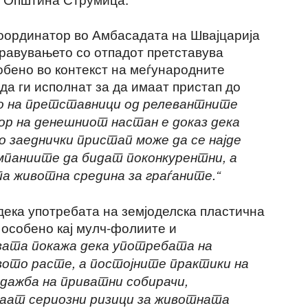
оординатор во Амбасадата на Швајцарија
правувањето со отпадот претставува
бено во контекст на меѓународните
да ги исполнат за да имаат пристап до
 на претставници од релевантните
р на денешниот настан е доказ дека
о заеднички пристап може да се најде
омпаниите да бидат поконкурентни, а
а животна средина за граѓаните.“
ека употребата на земјоделска пластична
 особено кај мулч-фолиите и
зата покажа дека употребата на
вото расте, а постојните практики на
дажба на приватни собирачи,
ваат сериозни ризици за животната