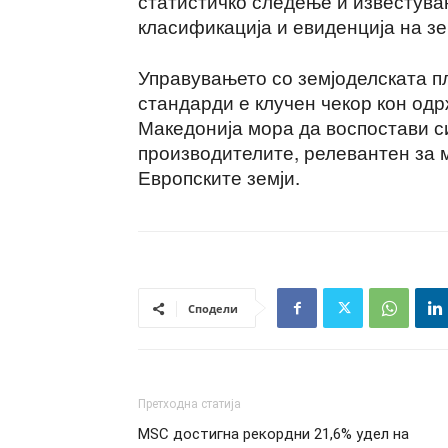
статистичко следење и известува
класификација и евиденција на зе
Управувањето со земјоделската п
стандарди е клучен чекор кон од
Македонија мора да воспостави с
производителите, релевантен за 
Европските земји.
Сподели
Претходна статија
MSC достигна рекордни 21,6% удел на