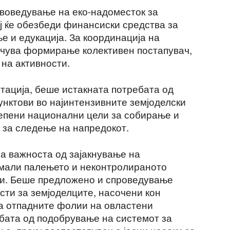
воведување на еко-надоместок за
ј ќе обезбеди финансиски средства за
е и едукација. За координација на
ачува формирање колективен постапувач,
 на активности.
тација, беше истакната потребата од
нктови во најинтензивните земјоделски
тепени национални цели за собирање и
 за следење на напредокот.
ија важноста од зајакнување на
амали палењето и неконтролираното
и. Беше предложено и спроведување
сти за земјоделците, насочени кон
а отпадните фолии на овластени
бата од подобрување на системот за