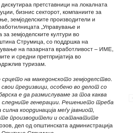
 дискутираа претставници на локалната
уции, бизнис секторот, компаниите за
ње, земјоделските производители и
 работилницата „Управување и
 за земјоделските култури во
штина Струмица, со поддршка на
мување на пазарната вработливост – ИМЕ,
лите и средни претпријатија во
одржлив туризам.
 срцето на македонското земјоделство.
свои предизвици, особено во делот со
врска е да размислуваме за тоа каква
а следните генерации. Решението треба
 силна координација меѓу јавниот,
ките производители и осатанатите
озов, дел од општинската администрација
а Општина Струмица.