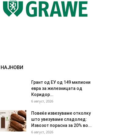
НАЈНОВИ
Грант од ЕУ од 149 милиони
евра за железницата од
Коридор...
6 август, 2026
Повеќе извезуваме отколку
што увезуваме сладолед:
Извозот порасна за 20% во...
6 август, 2026