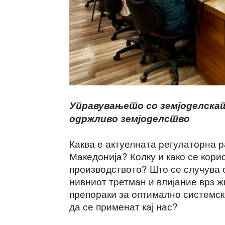
Управувањето со земјоделскат
одржливо земјоделство
Каква е актуелната регулаторна р
Македонија? Колку и како се кори
производството? Што се случува с
нивниот третман и влијание врз 
препораки за оптимално системск
да се применат кај нас?