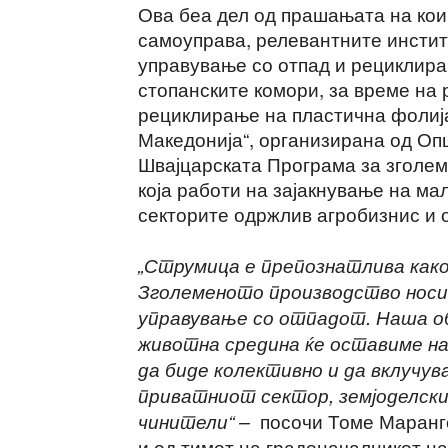
Ова беа дел од прашањата на кои
самоуправа, релевантните инстит
управување со отпад и рециклира
стопанските комори, за време на
рециклирање на пластична фолија
Македонија“, организирана од Оп
Швајцарската Програма за зголе
која работи на зајакнување на ма
секторите одржлив агробизнис и 
„Струмица е препознатлива како
Зголеменото производство носи 
управување со отпадот. Наша об
животна средина ќе оставиме н
да биде колективно и да вклучува
приватниот сектор, земјоделс
посочи Томе Маранг
чинители“ –
и од тимот на градоначалникот н