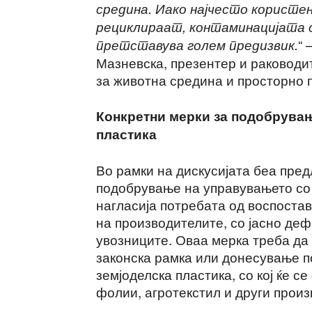
средина. Иако најчесто користе
рециклираат, контаминацијата с
“ 
претставува голем предизвик.
Мазневска, презентер и раководи
за животна средина и просторно 
Конкретни мерки за подобрувањ
пластика
Во рамки на дискусијата беа пре
подобрување на управувањето со 
нагласија потребата од воспоста
на производителите, со јасно де
увозниците. Оваа мерка треба да
законска рамка или донесување п
земјоделска пластика, со кој ќе с
фолии, агротекстил и други произ