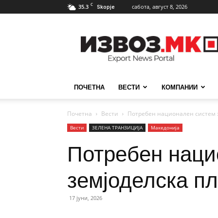
C
35.3
сабота, август 8, 2026
Skopje
ИзвозМК
ПОЧЕТНА
ВЕСТИ
КОМПАНИИ
Почетна
Вести
Потребен национален систем з
Вести
ЗЕЛЕНА ТРАНЗИЦИЈА
Македонија
Потребен наци
земјоделска п
17 јуни, 2026