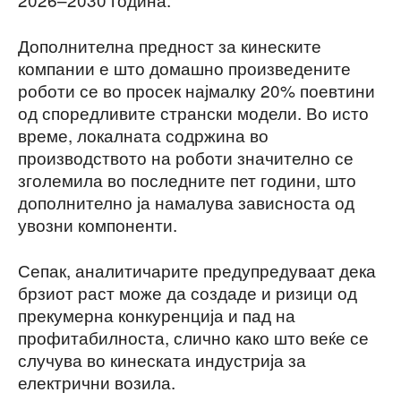
Дополнителна предност за кинеските
компании е што домашно произведените
роботи се во просек најмалку 20% поевтини
од споредливите странски модели. Во исто
време, локалната содржина во
производството на роботи значително се
зголемила во последните пет години, што
дополнително ја намалува зависноста од
увозни компоненти.
Сепак, аналитичарите предупредуваат дека
брзиот раст може да создаде и ризици од
прекумерна конкуренција и пад на
профитабилноста, слично како што веќе се
случува во кинеската индустрија за
електрични возила.