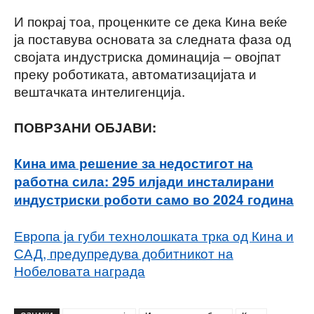
И покрај тоа, проценките се дека Кина веќе
ја поставува основата за следната фаза од
својата индустриска доминација – овојпат
преку роботиката, автоматизацијата и
вештачката интелигенција.
ПОВРЗАНИ ОБЈАВИ:
Кина има решение за недостигот на
работна сила: 295 илјади инсталирани
индустриски роботи само во 2024 година
Европа ја губи технолошката трка од Кина и
САД, предупредува добитникот на
Нобеловата награда