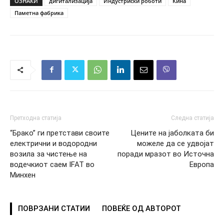
ОЗНАКИ
дигитализација
Индустриски роботи
Кина
Паметна фабрика
Претходна статија
Следна статија
“Брако” ги претстави своите
Цените на јаболката би
електрични и водородни
можеле да се удвојат
возила за чистење на
поради мразот во Источна
водечкиот саем IFAT во
Европа
Минхен
ПОВРЗАНИ СТАТИИ
ПОВЕЌЕ ОД АВТОРОТ