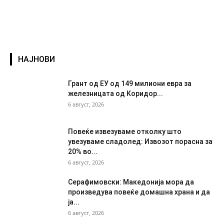
НАЈНОВИ
Грант од ЕУ од 149 милиони евра за
железницата од Коридор...
6 август, 2026
Повеќе извезуваме отколку што
увезуваме сладолед: Извозот порасна за
20% во...
6 август, 2026
Серафимовски: Македонија мора да
произведува повеќе домашна храна и да
ја...
6 август, 2026