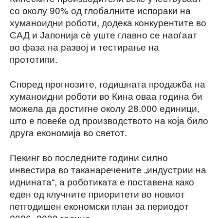
со околу 90% од глобалните испораки на
хуманоидни роботи, додека конкурентите во
САД и Јапонија сè уште главно се наоѓаат
во фаза на развој и тестирање на
прототипи.
Според прогнозите, годишната продажба на
хуманоидни роботи во Кина оваа година би
можела да достигне околу 28.000 единици,
што е повеќе од производството на која било
друга економија во светот.
Пекинг во последните години силно
инвестира во таканаречените „индустрии на
иднината“, а роботиката е поставена како
еден од клучните приоритети во новиот
петгодишен економски план за периодот
2026–2030 година.