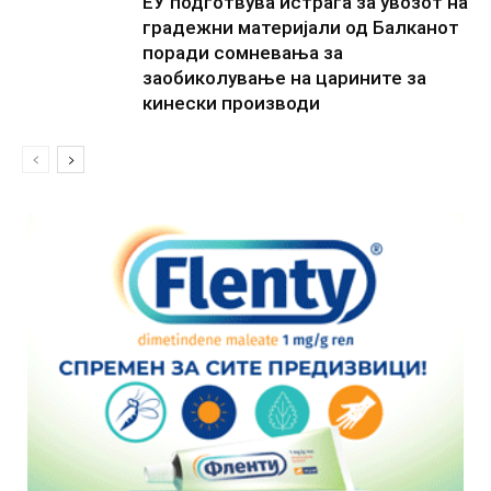
ЕУ подготвува истрага за увозот на
градежни материјали од Балканот
поради сомневања за
заобиколување на царините за
кинески производи