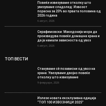
Повеќе извезуваме отколку што
увезуваме сладолед: Извозот
порасна за 20% во првата половина од
2026 година
6 август, 2026
Серафимовски: Македонија мора да
произведува повеќе домашна храна и
да ја намали зависноста од увоз
6 август, 2026
ТОП ВЕСТИ
Стануваме сè позависни од увоз на
храна: Увезуваме двојно повеќе
отколку што извезуваме
9 февруари, 2026
Излезе новата ексклузивна едиција
“ТОП 100 ИЗВОЗНИЦИ 2025”