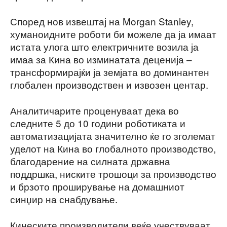
Според нов извештај на Morgan Stanley,
хуманоидните роботи би можеле да ја имаат
истата улога што електричните возила ја
имаа за Кина во изминатата деценија –
трансформирајќи ја земјата во доминантен
глобален производствен и извозен центар.
Аналитичарите проценуваат дека во
следните 5 до 10 години роботиката и
автоматизацијата значително ќе го зголемат
уделот на Кина во глобалното производство,
благодарение на силната државна
поддршка, ниските трошоци за производство
и брзото проширување на домашниот
синџир на снабдување.
Кинеските производители веќе учествуваат