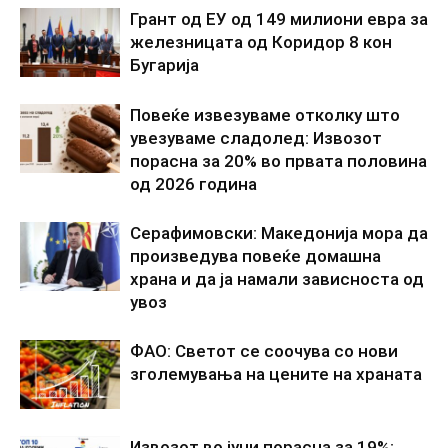
Грант од ЕУ од 149 милиони евра за
железницата од Коридор 8 кон
Бугарија
Повеќе извезуваме отколку што
увезуваме сладолед: Извозот
порасна за 20% во првата половина
од 2026 година
Серафимовски: Македонија мора да
произведува повеќе домашна
храна и да ја намали зависноста од
увоз
ФАО: Светот се соочува со нови
зголемувања на цените на храната
Извозот во јуни порасна за 19%: