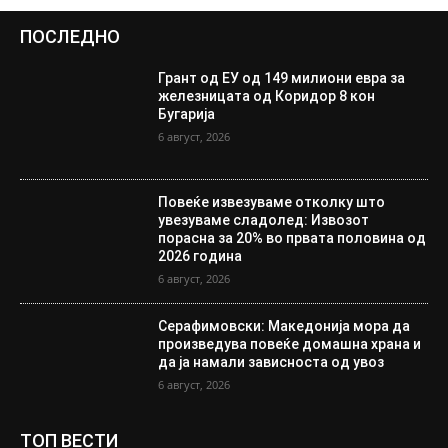
ПОСЛЕДНО
Грант од ЕУ од 149 милиони евра за
железницата од Коридор 8 кон
Бугарија
6 август, 2026
Повеќе извезуваме отколку што
увезуваме сладолед: Извозот
порасна за 20% во првата половина од
2026 година
6 август, 2026
Серафимовски: Македонија мора да
произведува повеќе домашна храна и
да ја намали зависноста од увоз
6 август, 2026
ТОП ВЕСТИ