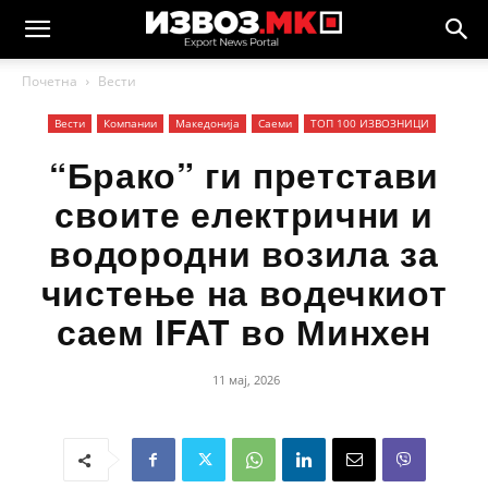
Почетна
Вести
Вести
Компании
Македонија
Саеми
ТОП 100 ИЗВОЗНИЦИ
“Брако” ги претстави
своите електрични и
водородни возила за
чистење на водечкиот
саем IFAT во Минхен
11 мај, 2026