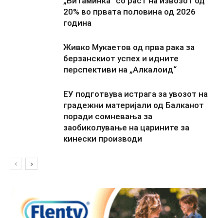
„Витаминка“ со раст на извозот од
20% во првата половина од 2026
година
Живко Мукаетов од прва рака за
берзанскиот успех и идните
перспективи на „Алкалоид“
ЕУ подготвува истрага за увозот на
градежни материјали од Балканот
поради сомневања за
заобиколување на царините за
кинески производи