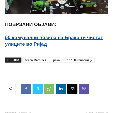
ПОВРЗАНИ ОБЈАВИ:
50 комунални возила на Брако ги чистат
улиците во Ријад
ОЗНАКИ
Green Machines
Брако
Топ 100 Извозници
Претходна статија
Следна статија