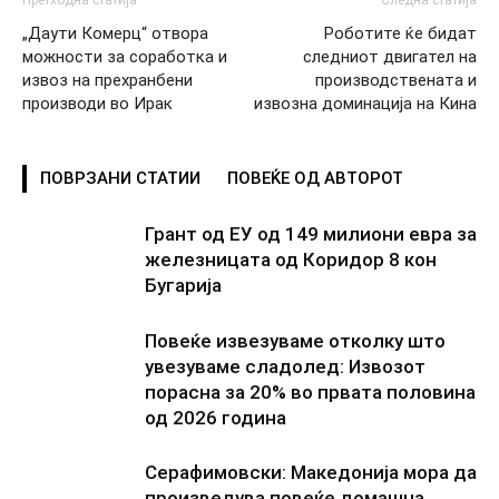
„Даути Комерц“ отвора
Роботите ќе бидат
можности за соработка и
следниот двигател на
извоз на прехранбени
производствената и
производи во Ирак
извозна доминација на Кина
ПОВРЗАНИ СТАТИИ
ПОВЕЌЕ ОД АВТОРОТ
Грант од ЕУ од 149 милиони евра за
железницата од Коридор 8 кон
Бугарија
Повеќе извезуваме отколку што
увезуваме сладолед: Извозот
порасна за 20% во првата половина
од 2026 година
Серафимовски: Македонија мора да
произведува повеќе домашна