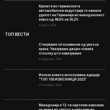
Кризата во германската
автомобилска индустрија го намали
уделот на Германија во македонскиот
извоз од 48,6% на 36,2%
5 август, 2026
ТОП ВЕСТИ
Стануваме сè позависни од увоз на
храна: Увезуваме двојно повеќе
отколку што извезуваме
9 февруари, 2026
Излезе новата ексклузивна едиција
“ТОП 100 ИЗВОЗНИЦИ 2025”
24 ноември, 2025
Македонија е 12-ти најголем извозник
на зелка во светот и најголем во