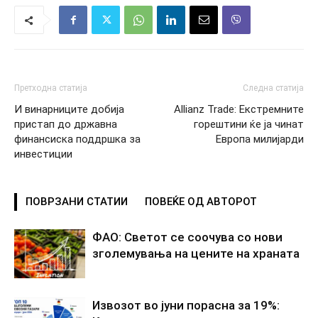
Претходна статија
Следна статија
И винарниците добија
Allianz Trade: Екстремните
пристап до државна
горештини ќе ја чинат
финансиска поддршка за
Европа милијарди
инвестиции
ПОВРЗАНИ СТАТИИ
ПОВЕЌЕ ОД АВТОРОТ
ФАО: Светот се соочува со нови
зголемувања на цените на храната
Извозот во јуни порасна за 19%: