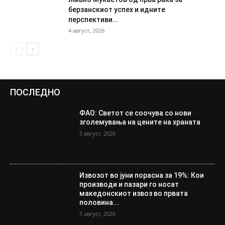
берзанскиот успех и идните
перспективи...
4 август, 2026
ПОСЛЕДНО
ФАО: Светот се соочува со нови
зголемувања на цените на храната
5 август, 2026
Извозот во јуни порасна за 19%: Кои
производи и пазари го носат
македонскиот извоз во првата
половина...
5 август, 2026