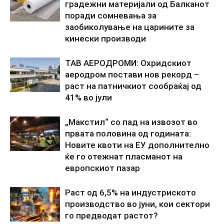
градежни материјали од Балканот
поради сомневања за
заобиколување на царините за
кинески производи
ТАВ АЕРОДРОМИ: Охридскиот
аеродром постави нов рекорд –
раст на патничкиот сообраќај од
41% во јули
„Макстил“ со пад на извозот во
првата половина од годината:
Новите квоти на ЕУ дополнително
ќе го отежнат пласманот на
европскиот пазар
Раст од 6,5% на индустриското
производство во јуни, кои сектори
го предводат растот?