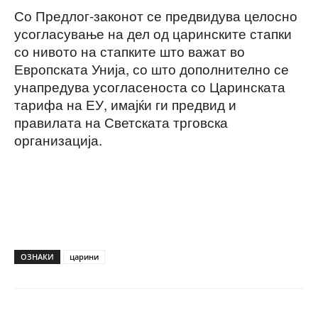
Со Предлог-законот се предвидува целосно
усогласување на дел од царинските стапки
со нивото на стапките што важат во
Европската Унија, со што дополнително се
унапредува усогласеноста со Царинската
тарифа на ЕУ, имајќи ги предвид и
правилата на Светската трговска
организација.
ОЗНАКИ
царини