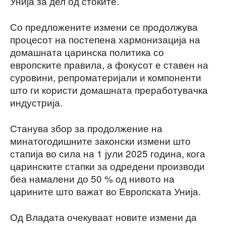
Унија за дел од стоките.
Со предложените измени се продолжува
процесот на постепена хармонизација на
домашната царинска политика со
европските правила, а фокусот е ставен на
суровини, репроматеријали и компоненти
што ги користи домашната преработувачка
индустрија.
Станува збор за продолжение на
минатогодишните законски измени што
стапија во сила на 1 јули 2025 година, кога
царинските стапки за одредени производи
беа намалени до 50 % од нивото на
царините што важат во Европската Унија.
Од Владата очекуваат новите измени да