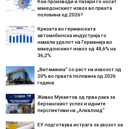
Кои производи и пазари го носат
македонскиот извоз во првата
половина од 2026?
Кризата во германската
автомобилска индустрија го
намали уделот на Германија во
македонскиот извоз од 48,6% на
36,2%
„Витаминка“ со раст на извозот од
20% во првата половина од 2026
година
Живко Мукаетов од прва рака за
берзанскиот успех и идните
перспективи на „Алкалоид“
ЕУ подготвува истрага за увозот на