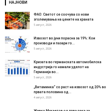
НАЈНОВИ
ФАО: Светот се соочува со нови
зголемувања на цените на храната
5 август, 2026
Извозот во јуни порасна за 19%: Кои
производи и пазари го...
5 август, 2026
Кризата во германската автомобилска
индустрија го намали уделот на
Германија во...
5 август, 2026
„Витаминка“ со раст на извозот од 20% во
првата половина од...
4 август, 2026
Живко Мукаетов од прва рака за