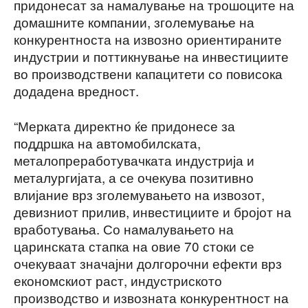
придонесат за намалување на трошоците на
домашните компании, зголемување на
конкурентноста на извозно ориентираните
индустрии и поттикнување на инвестициите
во производствени капацитети со повисока
додадена вредност.
“Мерката директно ќе придонесе за
поддршка на автомобилската,
металопреработувачката индустрија и
металургијата, а се очекува позитивно
влијание врз зголемувањето на извозот,
девизниот прилив, инвестициите и бројот на
вработувања. Со намалувањето на
царинската стапка на овие 70 стоки се
очекуваат значајни долгорочни ефекти врз
економскиот раст, индустриското
производство и извозната конкурентност на