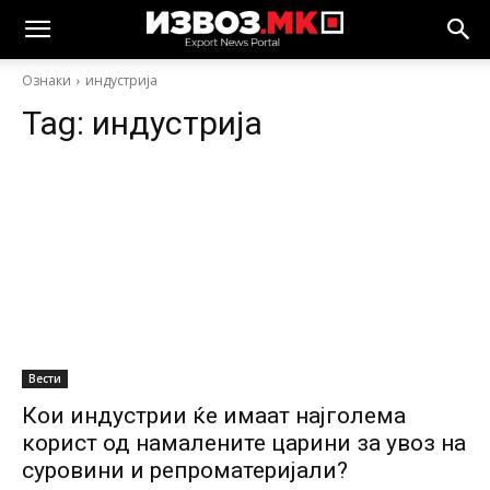
Ознаки
индустрија
Tag:
индустрија
Вести
Кои индустрии ќе имаат најголема
корист од намалените царини за увоз на
суровини и репроматеријали?