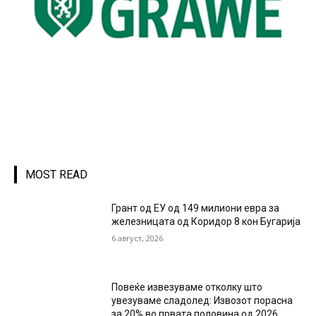
MOST READ
Грант од ЕУ од 149 милиони евра за
железницата од Коридор 8 кон Бугарија
6 август, 2026
Повеќе извезуваме отколку што
увезуваме сладолед: Извозот порасна
за 20% во првата половина од 2026