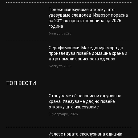
Повеќе извезуваме отколку што
увезуваме сладолед: Извозот порасна
за 20% во првата половина од 2026
година
6 август, 2026
Серафимовски: Македонија мора да
произведува повеќе домашна храна и
да ја намали зависноста од увоз
6 август, 2026
ТОП ВЕСТИ
Стануваме сè позависни од увоз на
храна: Увезуваме двојно повеќе
отколку што извезуваме
9 февруари, 2026
Излезе новата ексклузивна едиција