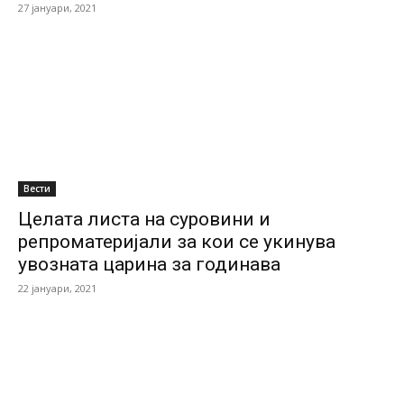
27 јануари, 2021
Вести
Целата листа на суровини и
репроматеријали за кои се укинува
увозната царина за годинава
22 јануари, 2021