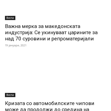
Вести
Важна мерка за македонската
индустрија: Се укинуваат царините за
над 70 суровини и репроматеријали
19 јануари, 2021
Вести
Кризата сo автомобилските чипови
може да продолжи до средина на