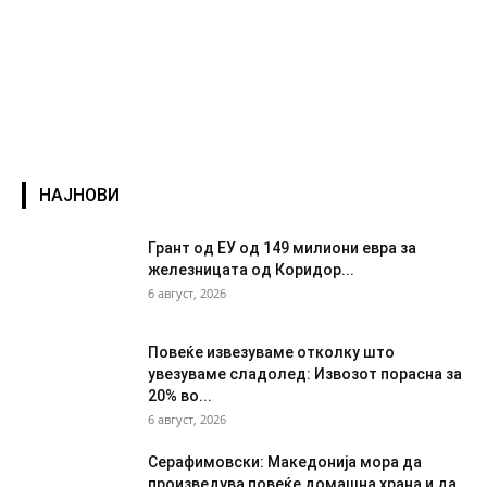
НАЈНОВИ
Грант од ЕУ од 149 милиони евра за
железницата од Коридор...
6 август, 2026
Повеќе извезуваме отколку што
увезуваме сладолед: Извозот порасна за
20% во...
6 август, 2026
Серафимовски: Македонија мора да
произведува повеќе домашна храна и да