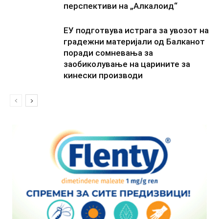
перспективи на „Алкалоид“
ЕУ подготвува истрага за увозот на
градежни материјали од Балканот
поради сомневања за
заобиколување на царините за
кинески производи