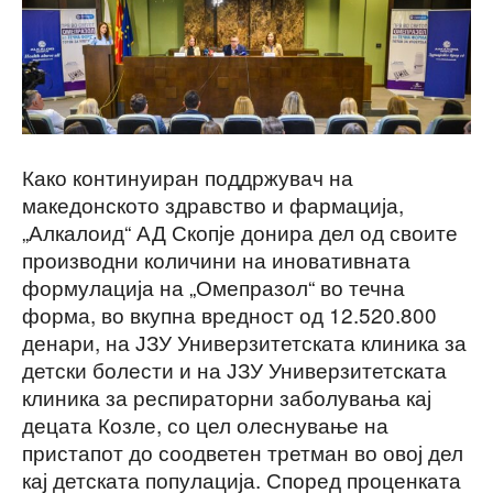
Како континуиран поддржувач на
македонското здравство и фармација,
„Алкалоид“ АД Скопје донира дел од своите
производни количини на иновативнaта
формулација на „Омепразол“ во течна
форма, во вкупна вредност од 12.520.800
денари, на ЈЗУ Универзитетската клиника за
детски болести и на ЈЗУ Универзитетската
клиника за респираторни заболувања кај
децата Козле, со цел олеснување на
пристапот до соодветен третман во овој дел
кај детската популација. Според проценката