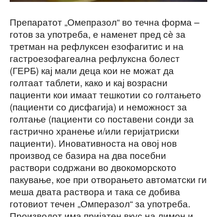
Препаратот „Омепразол“ во течна форма –
готов за употреба, е наменет пред сѐ за
третман на рефлуксен езофагитис и на
гастроезофагеална рефлуксна болест
(ГЕРБ) кај мали деца кои не можат да
голтаат таблети, како и кај возрасни
пациенти кои имаат тешкотии со голтањето
(пациенти со дисфагија) и неможност за
голтање (пациенти со поставени сонди за
гастрично хранење и/или геријатриски
пациенти). Иновативноста на овој нов
производ се базира на два посебни
раствори содржани во двокоморското
пакување, кое при отворањето автоматски ги
меша двата раствора и така се добива
готовиот течен „Омперазол“ за употреба.
Производот има пријатен вкус на лимон и