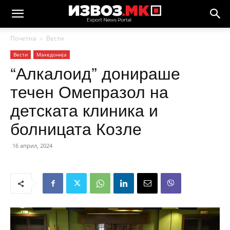
Почетна
Вести
Вести
Македонија
“Алкалоид” донираше
течен Омепразол на
детската клиника и
болницата Козле
16 април, 2024