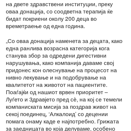
на двете здравствени институции, преку
оваа донација, со соодветна терапија ќе
бидат покриени околу 200 деца во
времетраење од една година.
„Со оваа донација наменета за децата, како
една ранлива возрасна категорија кога
станува збор за одредени дигестивни
нарушувања, како компанија даваме свој
придонес кон олеснување на процесот на
нивно лекување и на подобрување на
квалитетот на животот на пациентите.
Поаѓајќи од нашиот врвен приоритет –
Луѓето и Здравјето пред сѐ, на кој се темели
компаниската мисија за поздрав живот на
секој поединец, ‘Алкалоид’ со децении
помага онаму каде е најпотребно. Грижата
за заедницата во која делуваме, особено