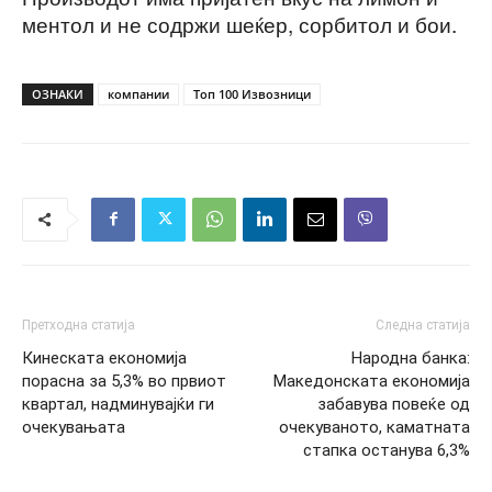
ментол и не содржи шеќер, сорбитол и бои.
ОЗНАКИ
компании
Топ 100 Извозници
Претходна статија
Следна статија
Кинеската економија
Народна банка:
порасна за 5,3% во првиот
Македонската економија
квартал, надминувајќи ги
забавува повеќе од
очекувањата
очекуваното, каматната
стапка останува 6,3%