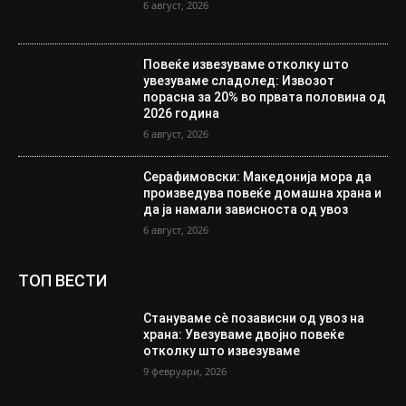
6 август, 2026
Повеќе извезуваме отколку што
увезуваме сладолед: Извозот
порасна за 20% во првата половина од
2026 година
6 август, 2026
Серафимовски: Македонија мора да
произведува повеќе домашна храна и
да ја намали зависноста од увоз
6 август, 2026
ТОП ВЕСТИ
Стануваме сè позависни од увоз на
храна: Увезуваме двојно повеќе
отколку што извезуваме
9 февруари, 2026