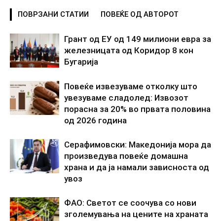
ПОВРЗАНИ СТАТИИ
ПОВЕЌЕ ОД АВТОРОТ
Грант од ЕУ од 149 милиони евра за
железницата од Коридор 8 кон
Бугарија
Повеќе извезуваме отколку што
увезуваме сладолед: Извозот
порасна за 20% во првата половина
од 2026 година
Серафимовски: Македонија мора да
произведува повеќе домашна
храна и да ја намали зависноста од
увоз
ФАО: Светот се соочува со нови
зголемувања на цените на храната