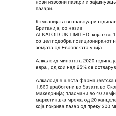
нови извозни пазари и зајакнувањ
пазари.
Компанијата во фавруари година
Британија, со назив
ALKALOID UK LIMITED, која е во
со цел подобра позициониранот н
земјата од Европската унија.
Алкалоид минатата 2020 година ј
евра , од кои над 65% се остварув
Алкалоид е шеста фармацевтска и
1.860 вработени во базата во Ско
Македонија; пласмани во 40 земји
маркетиншка мрежа од 20 канцела
која покрива пазар од преку 200 