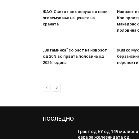
ФАО: Светот се соочува со нови
Извозот во
зголемувања на цените на
Кои произв
храната
македонск
половина о
„Витаминка“ со раст на извозот
Живко Мука
од 20% во првата половина од
берзанскио
2026 година
перспекти
ПОСЛЕДНО
Грант од ЕУ од 149 милиони
евра за железницата од