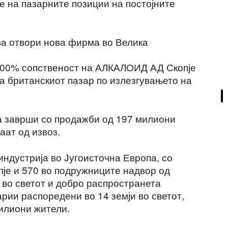
е на пазарните позиции на постојните
ва отвори нова фирма во Велика
 100% сопственост на АЛКАЛОИД АД Скопје
а британскиот пазар по излезгувањето на
а заврши со продажби од 197 милиони
аат од извоз.
ндустрија во Југоисточна Европа, со
пје и 570 во подружниците надвор од
 во светот и добро распространета
рии распоредени во 14 земји во светот,
милиони жители.