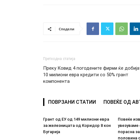
Сподели
Претходна статија
Преку Ковид 4 погодените фирми ќе добија
10 милиони евра кредити со 50% грант
компонента
ПОВРЗАНИ СТАТИИ
ПОВЕЌЕ ОД А
Грант од ЕУ од 149 милиони евра
Повеќе из
за железницата од Коридор 8 кон
увезуваме
Бугарија
порасна за
половина о