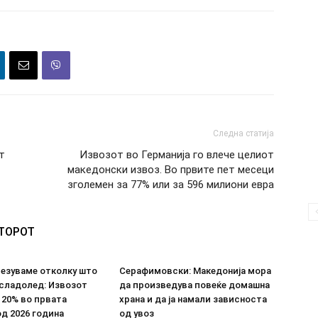
Следна статија
т
Извозот во Германија го влече целиот
македонски извоз. Во првите пет месеци
зголемен за 77% или за 596 милиони евра
ВТОРОТ
везуваме отколку што
Серафимовски: Македонија мора
 сладолед: Извозот
да произведува повеќе домашна
 20% во првата
храна и да ја намали зависноста
д 2026 година
од увоз