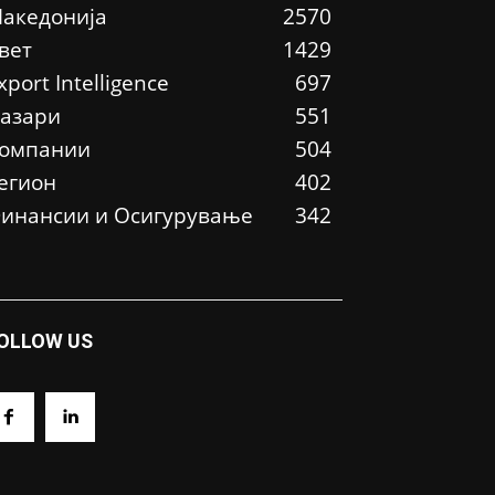
акедонија
2570
вет
1429
xport Intelligence
697
азари
551
омпании
504
егион
402
инансии и Осигурување
342
OLLOW US