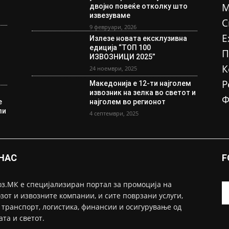
М
двојно повеќе отколку што
извезуваме
С
9 февруари, 2026
Е
Излезе новата ексклузивна
едиција “ТОП 100
П
ИЗВОЗНИЦИ 2025”
К
24 ноември, 2025
Р
Македонија е 12-ти најголем
извозник на зелка во светот и
Ф
е
најголем во регионот
ли
4 септември, 2025
 НАС
F
з.МК е специјализиран портал за промоција на
зот и извозните компании, и сите поврзани услуги,
 транспорт, логистика, финансии и осигурување од
ата и светот.