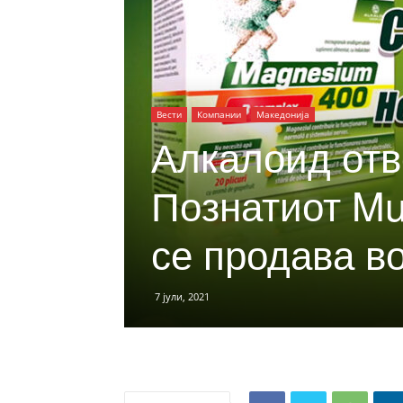
Вести
Компании
Македонија
Алкалоид отв
Познатиот Mu
се продава в
7 јули, 2021