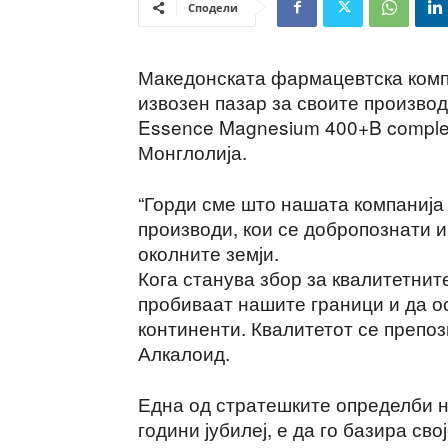
Сподели
Македонската фармацевтска комп
извозен пазар за своите производи
Essence Magnesium 400+B comple
Монглолија.
“Горди сме што нашата компанија
производи, кои се добропознати и
околните земји.
Кога станува збор за квалитетнит
пробиваат нашите граници и да ос
континенти. Квалитетот се препозн
Алкалоид.
Една од стратешките определби н
години јубилеј, е да го базира св