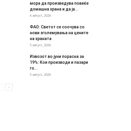
мора да произведува повеќе
домашна храна и да ја...
6 август, 2026
ФАО: Светот се соочува со
нови зголемувања на цените
на храната
5 август, 2026
Извозот во јуни порасна за
19%: Кои производи и пазари
го...
5 август, 2026