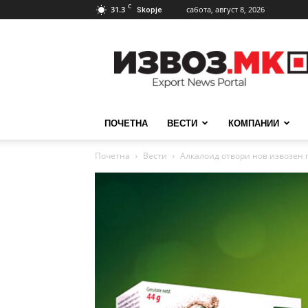
C
31.3
сабота, август 8, 2026
Skopje
ИзвозМК
ПОЧЕТНА
ВЕСТИ
КОМПАНИИ
Почетна
Вести
Алкалоид отвори нов извозен п