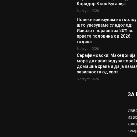
Коридор 8 кон Бугарија
6 август, 2026
Повеќе извезуваме отколку
што увезуваме сладолед:
Извозот порасна за 20% во
првата половина од 2026
година
6 август, 2026
Серафимовски: Македонија
мора да произведува повеќ
домашна храна и да ја нама
зависноста од увоз
6 август, 2026
ЗА
Изво
изво
како
земј