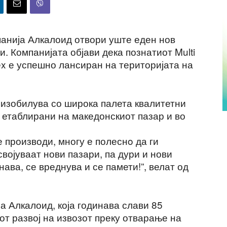
анија Алкалоид отвори уште еден нов
. Компанијата објави дека познатиот Multi
x е успешно лансиран на територијата на
 изобилува со широка палета квалитетни
 етаблирани на македонскиот пазар и во
е производи, многу е полеснo да ги
војуваат нови пазари, па дури и нови
ава, се вреднува и се памети!”, велат од
а Алкалоид, која годинава слави 85
ојот развој на извозот преку отварање на