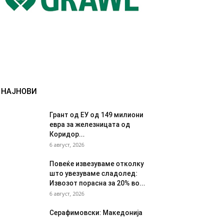
НАЈНОВИ
Грант од ЕУ од 149 милиони
евра за железницата од
Коридор...
6 август, 2026
Повеќе извезуваме отколку
што увезуваме сладолед:
Извозот порасна за 20% во...
6 август, 2026
Серафимовски: Македонија