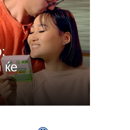
:
 ќе