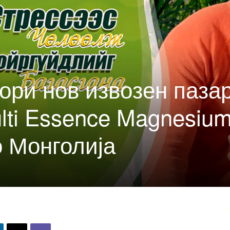
ори нов извозен пазар
lti Essence Magnesium
о Монголија