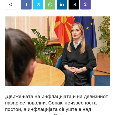
„Движењата на инфлацијата и на девизниот
пазар се поволни. Сепак, неизвесноста
постои, а инфлацијата сѐ уште е над