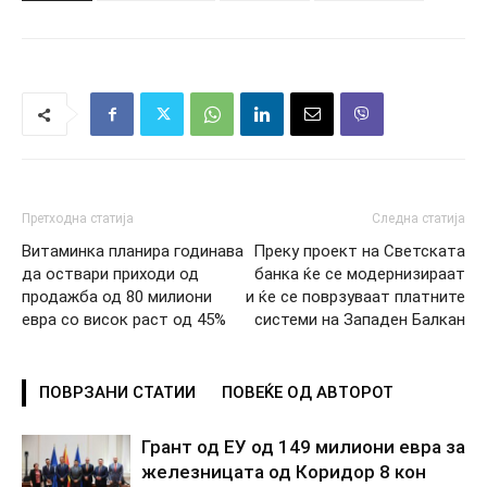
Претходна статија
Следна статија
Витаминка планира годинава
Преку проект на Светската
да оствари приходи од
банка ќе се модернизираат
продажба од 80 милиони
и ќе се поврзуваат платните
евра со висок раст од 45%
системи на Западен Балкан
ПОВРЗАНИ СТАТИИ
ПОВЕЌЕ ОД АВТОРОТ
Грант од ЕУ од 149 милиони евра за
железницата од Коридор 8 кон