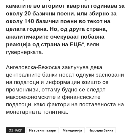
каматите во вториот квартал годинава за
околу 20 базични поени, или збирно за
околу 140 базични поени во текот на
целата година. Но, од друга страна,
аналитичарите очекуваат побавна
“, вели
реакција од страна на ЕЦБ
гувернерката.
Ангеловска-Бежоска заклучува дека
централните банки носат одлуки засновани
на податоци и информации коишто се
променливи, оттаму будно се следат
макроекономските и финансиските
податоци, како фактори на поставеноста на
монетарната политика.
ОЗНАКИ
Извозни пазари
Македонија
Народна банка