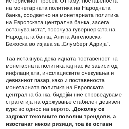
историскиот просек. Оттаму, поставеноста
на монетарната политика на Народната
банка, соодветно на монетарната политика
на Европската централна банка, засега
останува иста“, посочува гувернерката на
Народната банка, Анита Ангеловска-
Бежоска во изјава за „Блумберг Адрија“.
Таа истакнува дека идната поставеност на
монетарната политика кај нас ќе зависи од
инфлацијата, инфлациските очекувања и
девизниот пазар, како и поставеноста
монетарната политика на Европската
централна банка, бидејќи ние спроведуваме
стратегија на одржување стабилен девизен
курс во однос на еврото. „
Доколку се
задржат тековните поволни трендови, а
изостанат некои ризици, тоа ќе остави