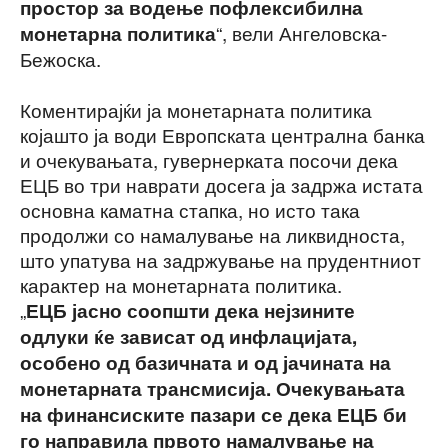
простор за водење пофлексибилна
“, вели Ангеловска-
монетарна политика
Бежоска.
Коментирајќи ја монетарната политика
којашто ја води Европската централна банка
и очекувањата, гувернерката посочи дека
ЕЦБ во три наврати досега ја задржа истата
основна каматна стапка, но исто така
продолжи со намалување на ликвидноста,
што упатува на задржување на прудентниот
карактер на монетарната политика.
„
ЕЦБ јасно соопшти дека нејзините
одлуки ќе зависат од инфлацијата,
особено од базичната и од јачината на
монетарната трансмисија. Очекувањата
на финансиските пазари се дека ЕЦБ би
го направила првото намалување на