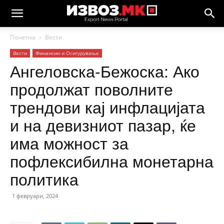
Почетна
Вести
Вести
Финансии и Осигурување
Ангеловска-Бежоска: Ако
продолжат поволните
трендови кај инфлацијата
и на девизниот пазар, ќе
има можност за
пофлексибилна монетарна
политика
1 февруари, 2024