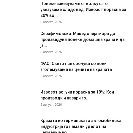
Повеќе извезуваме отколку што
увезуваме сладолед: Извозот порасна за
20% во...
6 август, 2026
Серафимовски: Македонија мора да
произведува повеќе домашна храна и да
ја...
6 август, 2026
ФАО: Светот се соочува со нови
зголемувања на цените на храната
5 август, 2026
Извозот во јуни порасна за 19%: Кои
производи и пазари го...
5 август, 2026
Кризата во германската автомобилска
индустрија го намали уделот на
Германија во...