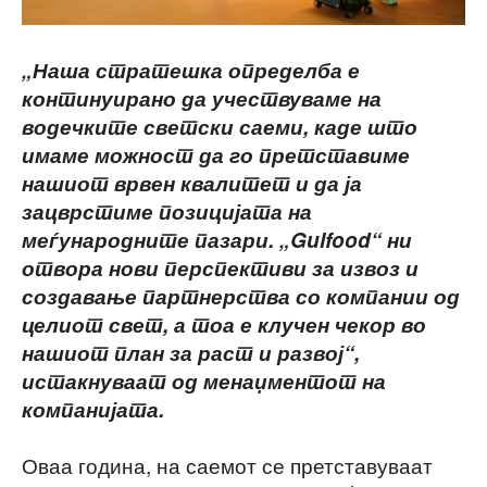
„Наша стратешка определба е
континуирано да учествуваме на
водечките светски саеми, каде што
имаме можност да го претставиме
нашиот врвен квалитет и да ја
зацврстиме позицијата на
меѓународните пазари. „Gulfood“ ни
отвора нови перспективи за извоз и
создавање партнерства со компании од
целиот свет, а тоа е клучен чекор во
нашиот план за раст и развој“,
истакнуваат од менаџментот на
компанијата.
Оваа година, на саемот се претставуваат