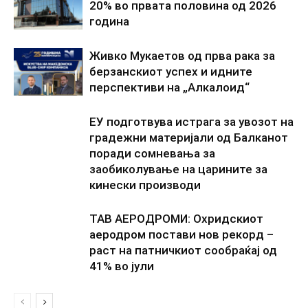
20% во првата половина од 2026
година
Живко Мукаетов од прва рака за
берзанскиот успех и идните
перспективи на „Алкалоид“
ЕУ подготвува истрага за увозот на
градежни материјали од Балканот
поради сомневања за
заобиколување на царините за
кинески производи
ТАВ АЕРОДРОМИ: Охридскиот
аеродром постави нов рекорд –
раст на патничкиот сообраќај од
41% во јули