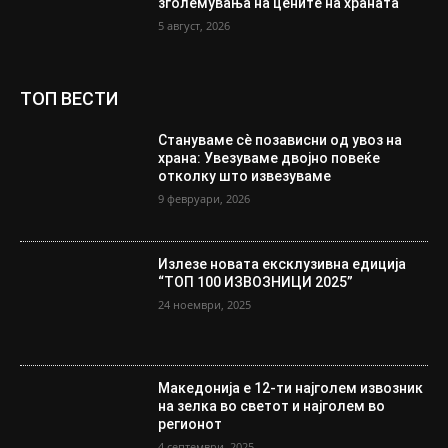
зголемувања на цените на храната
5 август, 2026
ТОП ВЕСТИ
Стануваме сè позависни од увоз на
храна: Увезуваме двојно повеќе
отколку што извезуваме
9 февруари, 2026
Излезе новата ексклузивна едиција
“ТОП 100 ИЗВОЗНИЦИ 2025”
24 ноември, 2025
Македонија е 12-ти најголем извозник
на зелка во светот и најголем во
регионот
4 септември, 2025