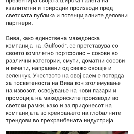
квалитетни и природни производи пред
светската публика и потенцијалните деловни
партнери.
Вива, како единствена македонска
компанија на „Gulfood“, се претставува со
своето комплетно портфолио – сокови во
различни категории, смути, доматни сосови
и кечапи, направени од свежо овошје и
зеленчук. Учеството на овој саем е потврда
за посветеноста на Вива кон зголемување
на извозот, освојување на нови пазари и
промоција на македонските производи во
светски рамки, како и за придонесот на
компанијата во креирањето на глобалните
трендови во прехранбената индустрија.