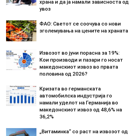
храна и да ја намали зависноста од
увоз
ФАО: Светот се соочува со нови
зголемувања на цените на храната
Извозот во јуни порасна за 19%:
Кои производи и пазари го носат
македонскиот извоз во првата
половина од 2026?
Кризата во германската
автомобилска индустрија го
намали уделот на Германија во
македонскиот извоз од 48,6% на
36,2%
„Витаминка“ со раст на извозот од