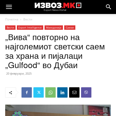
Почетна
Вести
Вести
Еxport Intelligence
Македонија
Саеми
„Вива“ повторно на
најголемиот светски саем
за храна и пијалаци
„Gulfood“ во Дубаи
20 февруари, 2025