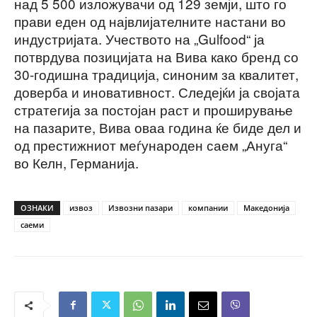
над 5 500 изложувачи од 129 земји, што го
прави еден од највлијателните настани во
индустријата. Учеството на „Gulfood“ ја
потврдува позицијата на Вива како бренд со
30-годишна традиција, синоним за квалитет,
доверба и иновативност. Следејќи ја својата
стратегија за постојан раст и проширување
на пазарите, Вива оваа година ќе биде дел и
од престижниот меѓународен саем „Ануга“
во Келн, Германија.
ОЗНАКИ
извоз
Извозни пазари
компании
Македонија
саеми