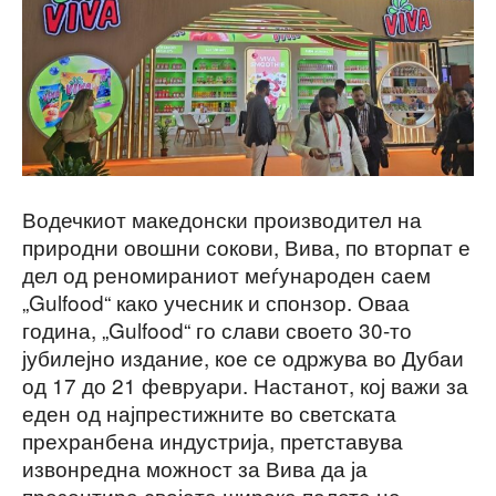
Водечкиот македонски производител на
природни овошни сокови, Вива, по вторпат е
дел од реномираниот меѓународен саем
„Gulfood“ како учесник и спонзор. Оваа
година, „Gulfood“ го слави своето 30-то
јубилејно издание, кое се одржува во Дубаи
од 17 до 21 февруари. Настанот, кој важи за
еден од најпрестижните во светската
прехранбена индустрија, претставува
извонредна можност за Вива да ја
презентира својата широка палета на