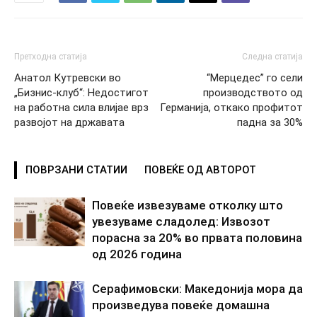
Претходна статија
Следна статија
Анатол Кутревски во
“Мерцедес” го сели
„Бизнис-клуб“: Недостигот
производството од
на работна сила влијае врз
Германија, откако профитот
развојот на државата
падна за 30%
ПОВРЗАНИ СТАТИИ
ПОВЕЌЕ ОД АВТОРОТ
Повеќе извезуваме отколку што
увезуваме сладолед: Извозот
порасна за 20% во првата половина
од 2026 година
Серафимовски: Македонија мора да
произведува повеќе домашна