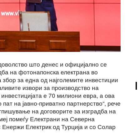
адоволство што денес и официјално се
дба на фотонапонска електрана во
а збор за една од најголемите инвестиции
вливите извори за производство на
 инвестицијата е 70 милиони евра, а ова
 пат на јавно-приватно партнерство“, рече
тпишување на договорите за изградба на
меј помеѓу Електрани на Северна
 Енержи Електрик од Турција и со Солар