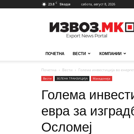
C
23.8
сабота, август 8, 2026
Skopje
ИзвозМК
ПОЧЕТНА
ВЕСТИ
КОМПАНИИ
Почетна
Вести
Голема инвестиција во енергет
Вести
ЗЕЛЕНА ТРАНЗИЦИЈА
Македонија
Голема инвести
евра за изград
Осломеј