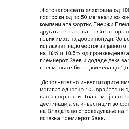
„Фотонапонската електрана од 10
постројки од по 50 мегавати во к
компанијата Фортис Енержи Електр
другата електрана со Солар про о
повик имаа најдобри понуди. За в
исплаќаат надоместок за јавното
на 18% и 18,5% од произведената 
премиерот Заев и додаде дека за
пресметките би се движела до 1,
„Дополнително инвеститорите има
мегават односно 100 вработени од
наши сограѓани. Тоа само ја пот
дестинација за инвестиции во фо
на Владата во спроведување на п
истакна премиерот Заев.