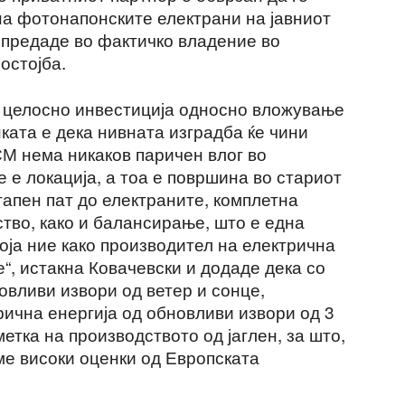
на фотонапонските електрани на јавниот
 предаде во фактичко владение во
остојба.
е целосно инвестиција односно вложување
ката е дека нивната изградба ќе чини
СМ нема никаков паричен влог во
е е локација, а тоа е површина во стариот
стапен пат до електраните, комплетна
тво, како и балансирање, што е една
која ние како производител на електрична
“, истакна Ковачевски и додаде дека со
овливи извори од ветер и сонце,
рична енергија од обновливи извори од 3
метка на производството од јаглен, за што,
ме високи оценки од Европската