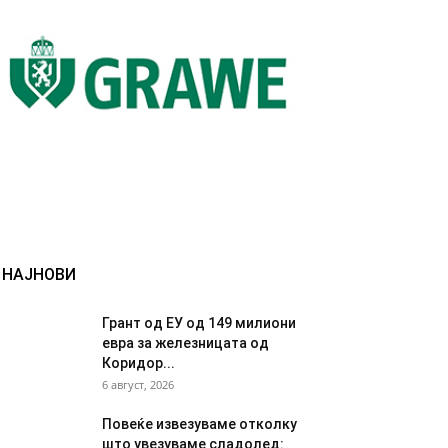
НАЈНОВИ
Грант од ЕУ од 149 милиони
евра за железницата од
Коридор...
6 август, 2026
Повеќе извезуваме отколку
што увезуваме сладолед: