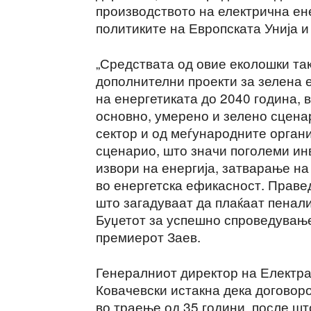
производството на електрична ене
политиките на Европската Унија и
„Средствата од овие еколошки так
дополнителни проекти за зелена е
на енергетиката до 2040 година, в
основно, умерено и зелено сцена
сектор и од меѓународните орган
сценарио, што значи поголеми ин
извори на енергија, затварање на
во енергетска ефикасност. Правед
што загадуваат да плаќаат пенали
Буџетот за успешно спроведување
премиерот Заев.
Генералниот директор на Електра
Ковачевски истакна дека договоро
во траење од 35 години, после шт