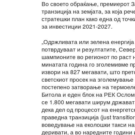
Во своето обраќање, премиерот З
транзиција на земјата, за која ре
стратешки план како една од точк
за инвестиции 2021-2027.
„Одржливата или зелена енергија 
потврдуваат и резултатите, Север
шампионите во регионот по раст 
минатата година го зголемивме п
извори на 827 мегавати, што прет
светскиот просек на зголемување
постепено затворање на термоеле
Битола и еден блок на РЕК Ослом
се 1.800 мегавати ширум држават
дека дел од процесот на енергетс
праведна транзиција (just transiti
воведување на еколошки такси на 
деривати, а во наредните години 