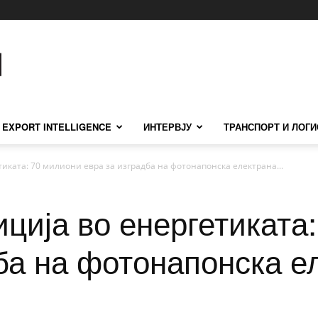
EXPORT INTELLIGENCE
ИНТЕРВЈУ
ТРАНСПОРТ И ЛОГИ
иката: 70 милиони евра за изградба на фотонапонска електрана...
ција во енергетиката
ба на фотонапонска е