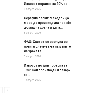
Извозот порасна за 20% во...
6 август, 2026
Серафимовски: Македонија
мора да произведува повеќе
домашна храна и да ја...
6 август, 2026
ФАО: Светот се соочува со
нови зголемувања на цените
на храната
5 август, 2026
Извозот во јуни порасна за
19%: Кои производи и пазари
го...
5 август, 2026