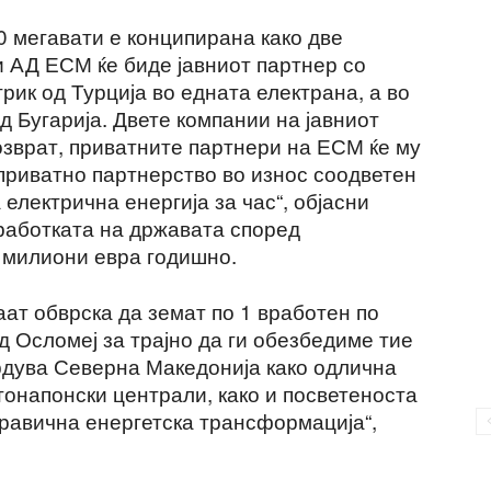
0 мегавати е конципирана како две
ои АД ЕСМ ќе биде јавниот партнер со
ик од Турција во едната електрана, а во
д Бугарија. Двете компании на јавниот
озврат, приватните партнери на ЕСМ ќе му
 приватно партнерство во износ соодветен
електрична енергија за час“, објасни
работката на државата според
5 милиони евра годишно.
ат обврска да земат по 1 вработен по
 Осломеј за трајно да ги обезбедиме тие
врдува Северна Македонија како одлична
тонапонски централи, како и посветеноста
равична енергетска трансформација“,