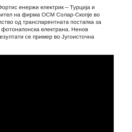
Фортис енержи електрик – Турција и
вител на фирма ОСМ Солар-Скопје во
ство од транспарентната постапка за
а фотонапонска електрана. Ненов
езултати се пример во Југоисточна