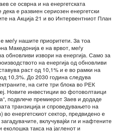
аев се осврна и на енергетската
че дека е развиен сериозен енергетски
ите на Акција 21 и во Интервентниот План
е меѓу нашите приоритети. За тоа
на Македонија е на врвот, меѓу
на обновливи извори на енергија. Само за
роизводството на енергија од обновливи
ставува раст од 10,1% и е во рамки на
 од 10,3%. До 2030 година следува
ктраните, на сите три блока во РЕК
еј. Новите инвестиции во фотоволтаици
а“, подвлече премиерот Заев и додаде
ката транзиција и спроведувањето на
on) во енергетскиот сектор, предвидено е
загадувачите, вклучувајќи ги и нафтените
и еколошка такса на јагленот и