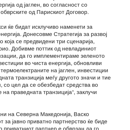
ргија од јаглен, во согласност со
 обврските од Парискиот Договор.
си ќе бидат исклучиво наменети за
нергија. Донесовме Стратегија за развој
о која се предвидени три сценарија,
рио. Добивме поттик од невладиниот
изации, да го имплементираме зеленото
вестиции во чиста енергија, обновливи
 термоелектраните на јаглен, инвестиции
ната транзиција меѓу другото значи и тие
, со цел да се обезбедат средства во
 на праведната транзиција“, заклучи
ни на Северна Македонија, Васко
т за јавно приватно партнерство ќе биде
о приватниот партнер е обврзан да го