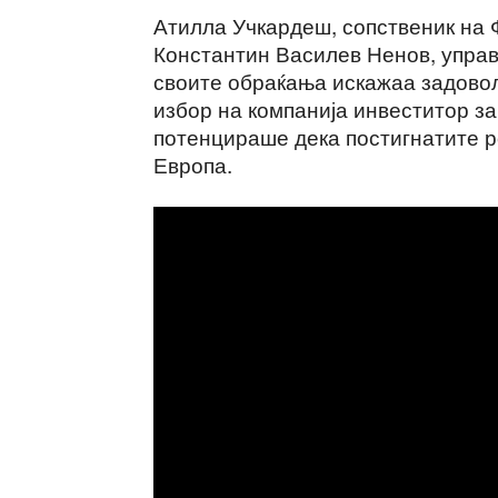
Атилла Учкардеш, сопственик на 
Константин Василев Ненов, упра
своите обраќања искажаа задовол
избор на компанија инвеститор з
потенцираше дека постигнатите р
Европа.