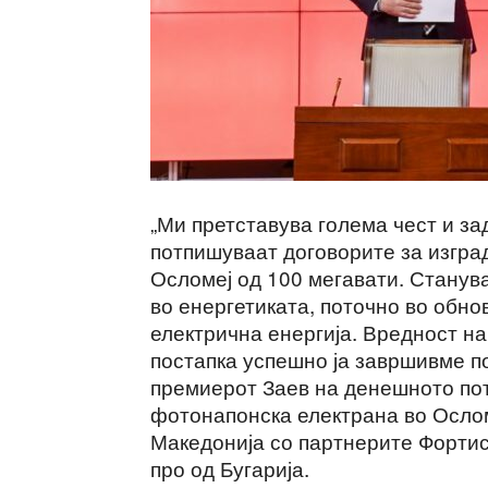
„Ми претставува голема чест и з
потпишуваат договорите за изгра
Осломеј од 100 мегавати. Станув
во енергетиката, поточно во обно
електрична енергија. Вредност на
постапка успешно ја завршивме по
премиерот Заев на денешното по
фотонапонска електрана во Осло
Македонија со партнерите Фортис
про од Бугарија.