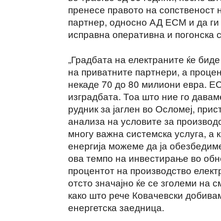
пренесе правото на сопственост 
партнер, односно АД ЕСМ и да ги
исправна оперативна и погонска с
„Градбата на електраните ќе бид
на приватните партнери, а процен
некаде 70 до 80 милиони евра. Е
изградбата. Тоа што ние го давам
рудник за јаглен во Осломеј, при
анализа на условите за производс
многу важна системска услуга, а 
енергија можеме да ја обезбедиме
ова темпо на инвестирање во обн
процентот на производство елект
отсто значајно ќе се зголеми на с
како што рече Ковачевски добива
енергетска заедница.