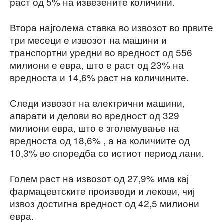
раст од 5% на извезените количини.
Втора најголема ставка во извозот во првите
три месеци е извозот на машини и
транспортни уредни во вредност од 556
милиони е евра, што е раст од 23% на
вредноста и 14,6% раст на количините.
Следи извозот на електрични машини,
апарати и делови во вредност од 329
милиони евра, што е зголемување на
вредноста од 18,6% , а на количиите од
10,3% во споредба со истиот период лани.
Голем раст на извозот од 27,9% има кај
фармацевтските производи и лекови, чиј
извоз достигна вредност од 42,5 милиони
евра.