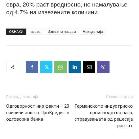
евра, 20% раст вредносно, но намалување
од 4,7% на извезените количини.
ОЗНАКИ
извоз
Извозни пазари
Македонија
Претходна статија
Следна статија
Одговорност низ факти – 20
Германското индустриско
причини зошто ПроКредит е
производство паѓа,
одговорна банка
стравувањата од рецесија
растат