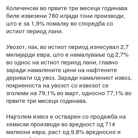
Количински во првите три месеци годинава
биле извезени 780 илјади тони производи,
што е за 1,9% помалку во споредба со
истиот период лани.
Увозот, пак, во истиот период изнесувал 2,7
милијарди евра, што е намалување од 2,7%
во однос на истиот период лани, главно
заради намалените цени на нафтените
деривати од увоз. Заради намалениот извоз,
покриеноста на увозот со извозот се
зголеми на 79,1% во март, односно 77,1% во
првите три месеци годинава.
Најголем извоз е остварен со продажба на
хемиски производи во вредност од 714
милиони евра, раст од 9,8% вредносно и