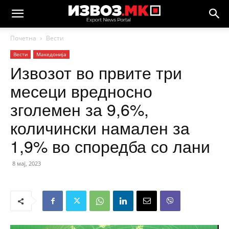
Почетна
Вести
Вести
Македонија
Извозот во првите три
месеци вредносно
зголемен за 9,6%,
количински намален за
1,9% во споредба со лани
8 мај, 2023