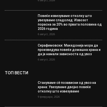
6 август, 2026
Повеќе извезуваме отколку што
увезуваме сладолед: Извозот
порасна за 20% во првата половина од
2026 година
6 август, 2026
Серафимовски: Македонија мора да
произведува повеќе домашна храна и
да ја намали зависноста од увоз
6 август, 2026
ТОП ВЕСТИ
Стануваме сè позависни од увоз на
храна: Увезуваме двојно повеќе
отколку што извезуваме
9 февруари, 2026