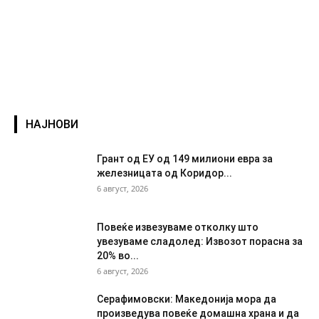
НАЈНОВИ
Грант од ЕУ од 149 милиони евра за
железницата од Коридор...
6 август, 2026
Повеќе извезуваме отколку што
увезуваме сладолед: Извозот порасна за
20% во...
6 август, 2026
Серафимовски: Македонија мора да
произведува повеќе домашна храна и да