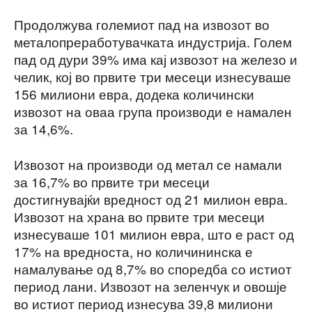
Продолжува големиот пад на извозот во
металопреработувачката индустрија. Голем
пад од дури 39% има кај извозот на железо и
челик, кој во првите три месеци изнесуваше
156 милиони евра, додека количински
извозот на оваа група производи е намален
за 14,6%.
Извозот на производи од метал се намали
за 16,7% во првите три месеци
достигнувајќи вредност од 21 милион евра.
Извозот на храна во првите три месеци
изнесуваше 101 милион евра, што е раст од
17% на вредноста, но количининска е
намалување од 8,7% во споредба со истиот
период лани. Извозот на зеленчук и овошје
во истиот период изнесува 39,8 милиони