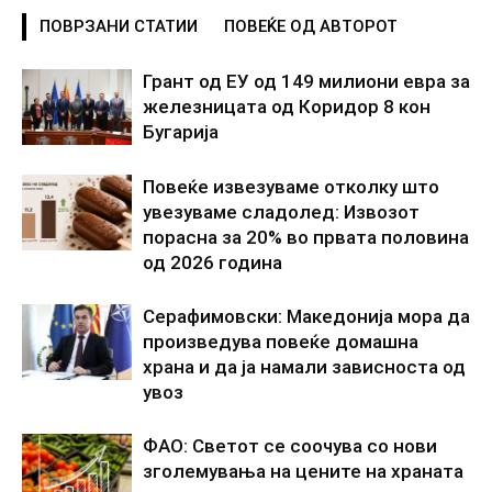
ПОВРЗАНИ СТАТИИ
ПОВЕЌЕ ОД АВТОРОТ
Грант од ЕУ од 149 милиони евра за
железницата од Коридор 8 кон
Бугарија
Повеќе извезуваме отколку што
увезуваме сладолед: Извозот
порасна за 20% во првата половина
од 2026 година
Серафимовски: Македонија мора да
произведува повеќе домашна
храна и да ја намали зависноста од
увоз
ФАО: Светот се соочува со нови
зголемувања на цените на храната