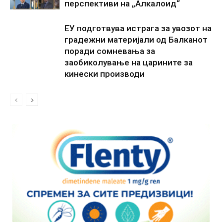
перспективи на „Алкалоид“
ЕУ подготвува истрага за увозот на
градежни материјали од Балканот
поради сомневања за
заобиколување на царините за
кинески производи