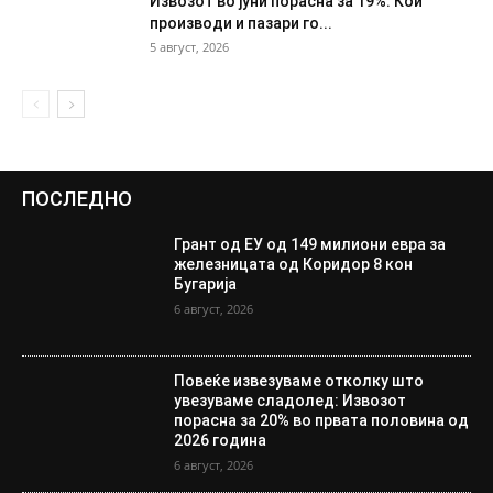
Извозот во јуни порасна за 19%: Кои
производи и пазари го...
5 август, 2026
ПОСЛЕДНО
Грант од ЕУ од 149 милиони евра за
железницата од Коридор 8 кон
Бугарија
6 август, 2026
Повеќе извезуваме отколку што
увезуваме сладолед: Извозот
порасна за 20% во првата половина од
2026 година
6 август, 2026