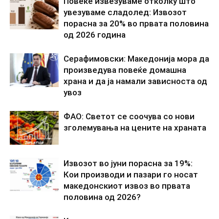
Повеќе извезуваме отколку што
увезуваме сладолед: Извозот
порасна за 20% во првата половина
од 2026 година
Серафимовски: Македонија мора да
произведува повеќе домашна
храна и да ја намали зависноста од
увоз
ФАО: Светот се соочува со нови
зголемувања на цените на храната
Извозот во јуни порасна за 19%:
Кои производи и пазари го носат
македонскиот извоз во првата
половина од 2026?