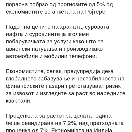
порасна побрзо од прогнозите од 5% од
економистите во анкетата на Ројтерс.
Падот на цените на храната, суровата
нафта и суровините ја зголеми
побарувачката за услуги како што се
авионски патувања и производикако
автомобили и мобилни телефони.
Економистите, сепак, предупредија дека
глобалното забавување и нестабилноста на
финансиските пазари претставуваат ризик
за извозот и изгледите за раст во наредните
квартали.
Проценката за растот за целата година
беше ревидирана на 7,2%, над претходната
проценка од 7%. Економијата на Индија