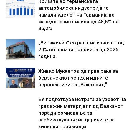
Кризата во германската
автомобилска индустрија го
намали уделот на Германија во
македонскиот извоз од 48,6% на
36,2%
„Витаминка“ со раст на извозот од
20% во првата половина од 2026
година
Живко Мукаетов од прва рака за
берзанскиот успех и идните
перспективи на „Алкалоид“
ЕУ подготвува истрага за увозот на
градежни материјали од Балканот
поради сомневања за
заобиколување на царините за
кинески производи