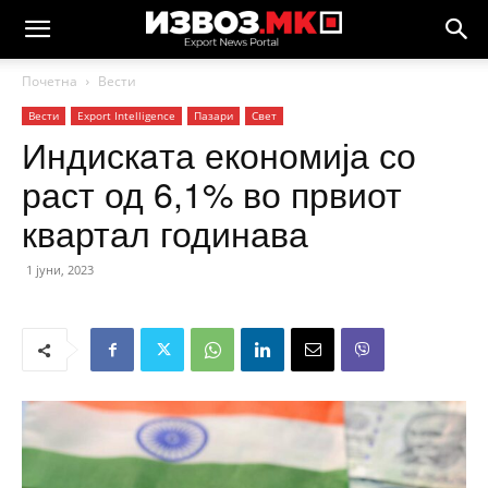
Почетна
Вести
Вести
Еxport Intelligence
Пазари
Свет
Индискaта економија со
раст од 6,1% во првиот
квартал годинава
1 јуни, 2023