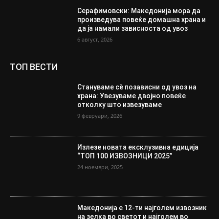
Серафимовски: Македонија мора да
произведува повеќе домашна храна и
да ја намали зависноста од увоз
6 август, 2026
ТОП ВЕСТИ
Стануваме сè позависни од увоз на
храна: Увезуваме двојно повеќе
отколку што извезуваме
9 февруари, 2026
Излезе новата ексклузивна едиција
“ТОП 100 ИЗВОЗНИЦИ 2025”
24 ноември, 2025
Македонија е 12-ти најголем извозник
на зелка во светот и најголем во