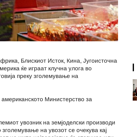
Африка, Блискиот Исток, Кина, Југоисточна
мерика ќе играат клучна улога во
говија преку зголемување на
а американското Министерство за
олемиот увозник на земјоделски производи
 зголемување на увозот се очекува кај