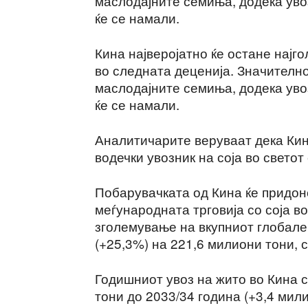
маслодајните семиња, додека увоз
ќе се намали.
Кина најверојатно ќе остане најг
во следната деценија. Значително
маслодајните семиња, додека увоз
ќе се намали.
Аналитичарите веруваат дека Кина
водечки увозник на соја во светот
Побарувачката од Кина ќе придон
меѓународната трговија со соја в
зголемување на вкупниот глобален
(+25,3%) на 221,6 милиони тони,
Годишниот увоз на жито во Кина 
тони до 2033/34 година (+3,4 мили