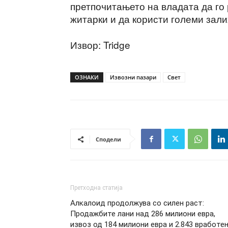
претпочитањето на владата да го
житарки и да користи големи зали
Извор: Tridge
ОЗНАКИ
Извозни пазари
Свет
Сподели
Претходна статија
Алкалоид продолжува со силен раст:
Продажбите лани над 286 милиони евра,
извоз од 184 милиони евра и 2.843 вработе