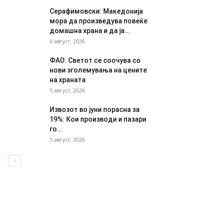
Серафимовски: Македонија
мора да произведува повеќе
домашна храна и да ја...
6 август, 2026
ФАО: Светот се соочува со
нови зголемувања на цените
на храната
5 август, 2026
Извозот во јуни порасна за
19%: Кои производи и пазари
го...
5 август, 2026