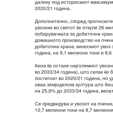
далеку под историскиот максимум
2020/21 година.
Дополнително, според прогнозите 
увозник во светот ќе откупи 26 ми
побарувачката за добиточна хран
домашното производство на пченк
добиточна храна, кинескиот увоз 
година, на 9,1 милиони тони и 8,
Кина ќе остане најголемиот увозн
во 2033/34 година), што сепак ќе
постигнат во 2020/21 година, но 
оваа земјоделска култура што беш
на 25,9% до 2033/34 година, вел
Се предвидува и увозот на пчени
10,7 милиони тони на 9,7 милиони