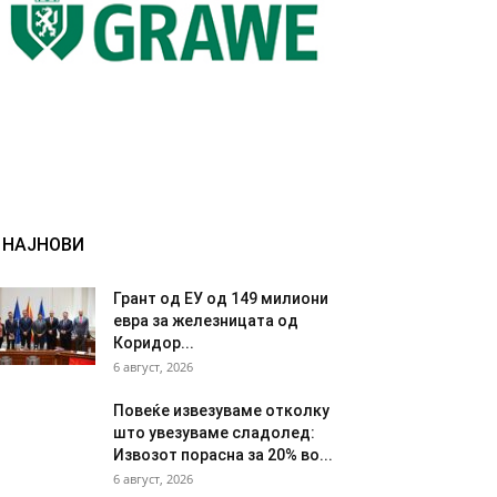
НАЈНОВИ
Грант од ЕУ од 149 милиони
евра за железницата од
Коридор...
6 август, 2026
Повеќе извезуваме отколку
што увезуваме сладолед:
Извозот порасна за 20% во...
6 август, 2026