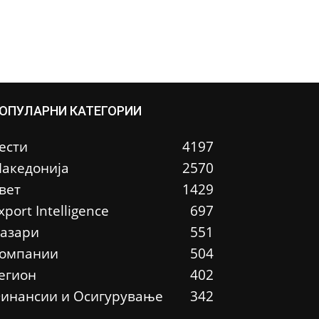
ОПУЛАРНИ КАТЕГОРИИ
ести
4197
акедонија
2570
вет
1429
xport Intelligence
697
азари
551
омпании
504
егион
402
инансии и Осигурување
342