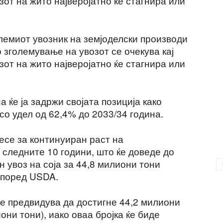
от на жито најверојатно ќе стагнира или
олемиот увозник на земјоделски производи
 зголемување на увозот се очекува кај
от на жито најверојатно ќе стагнира или
 ќе ја задржи својата позиција како
 со удел од 62,4% до 2033/34 година.
есе за континуиран раст на
о следните 10 години, што ќе доведе до
 увоз на соја за 44,8 милиони тони
 според USDA.
се предвидува да достигне 44,2 милиони
они тони), иако оваа бројка ќе биде