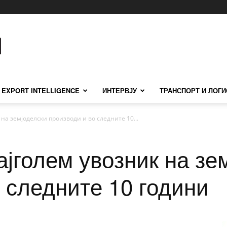
EXPORT INTELLIGENCE
ИНТЕРВЈУ
ТРАНСПОРТ И ЛОГИ
 на земјоделски производи и во следните 10...
ајголем увозник на зе
 следните 10 години