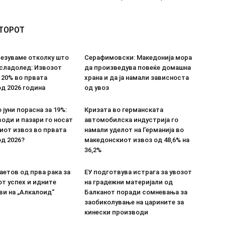
ВТОРОТ
везуваме отколку што
Серафимовски: Македонија мора
 сладолед: Извозот
да произведува повеќе домашна
 20% во првата
храна и да ја намали зависноста
д 2026 година
од увоз
 јуни порасна за 19%:
Кризата во германската
оди и пазари го носат
автомобилска индустрија го
иот извоз во првата
намали уделот на Германија во
д 2026?
македонскиот извоз од 48,6% на
36,2%
етов од прва рака за
ЕУ подготвува истрага за увозот
т успех и идните
на градежни материјали од
ви на „Алкалоид“
Балканот поради сомневања за
заобиколување на царините за
кинески производи