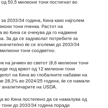
 од 50,5 милиони тони постигнат во
за 2033/34 година, Кина како најголем
лиони тони пченка. Растот на
а во Кина се очекува да го надмине
а. За да се задоволат потребите за
значително ќе се зголеми до 2033/34
6 милиони тони соодветно.
ик на јачмен во светот (8,6 милиони тони
 биде под врвот од 12 милиони тони
уделот на Кина во глобалните набавки на
е 28,3% во 2024/25 година, ќе се намали
ат аналитичарите на USDA.
ца во Кина постепено да се намалува од
 тони до 2033/34 година поради