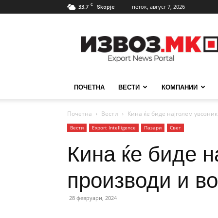
C
33.7
петок, август 7, 2026
Skopje
ИзвозМК
ПОЧЕТНА
ВЕСТИ
КОМПАНИИ
Почетна
Вести
Кина ќе биде најголем увозник
Вести
Еxport Intelligence
Пазари
Свет
Кина ќе биде н
производи и во
28 февруари, 2024