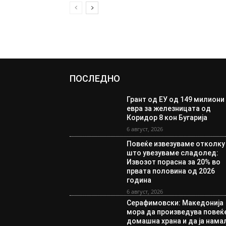
ПОСЛЕДНО
Грант од ЕУ од 149 милиони
евра за железницата од
Коридор 8 кон Бугарија
6 август, 2026
Повеќе извезуваме отколку
што увезуваме сладолед:
Извозот порасна за 20% во
првата половина од 2026
година
6 август, 2026
Серафимовски: Македонија
мора да произведува повеќ
домашна храна и да ја нама