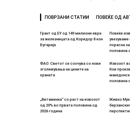
ПОВРЗАНИ СТАТИИ
ПОВЕЌЕ ОД А
Грант од ЕУ од 149 милиони евра
Повеќе из
за железницата од Коридор 8 кон
увезуваме
Бугарија
порасна за
половина о
ФАО: Светот се соочува со нови
Извозот во
зголемувања на цените на
Кои произв
храната
македонск
половина о
„Витаминка“ со раст на извозот
Живко Мука
од 20% во првата половина од
берзанскио
2026 година
перспекти