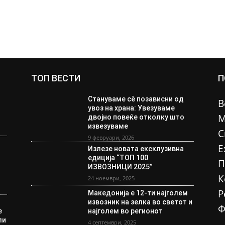
ТОП ВЕСТИ
П
Стануваме сè позависни од
В
увоз на храна: Увезуваме
М
двојно повеќе отколку што
извезуваме
С
9 февруари, 2026
Е
Излезе новата ексклузивна
едиција “ТОП 100
П
ИЗВОЗНИЦИ 2025”
К
24 ноември, 2025
Р
Македонија е 12-ти најголем
извозник на зелка во светот и
Ф
е
најголем во регионот
ли
4 септември, 2025