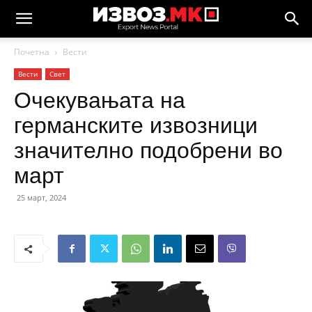
Почетна
Вести
Вести
Свет
Очекувањата на
германските извозници
значително подобрени во
март
25 март, 2024