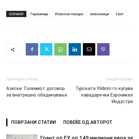
ОЗНАКИ
Германија
Извозни пазари
извозници
Свет
Претходна статија
Следна статија
Азески: Големиот договор
Турската Yildirim го купува
за внатрешно обединување
кавадаречки Еуроникел
Индустри
ПОВРЗАНИ СТАТИИ
ПОВЕЌЕ ОД АВТОРОТ
Грант од ЕУ од 149 милиони евра за