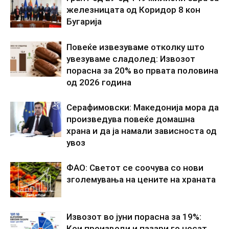
железницата од Коридор 8 кон
Бугарија
Повеќе извезуваме отколку што
увезуваме сладолед: Извозот
порасна за 20% во првата половина
од 2026 година
Серафимовски: Македонија мора да
произведува повеќе домашна
храна и да ја намали зависноста од
увоз
ФАО: Светот се соочува со нови
зголемувања на цените на храната
Извозот во јуни порасна за 19%:
Кои производи и пазари го носат