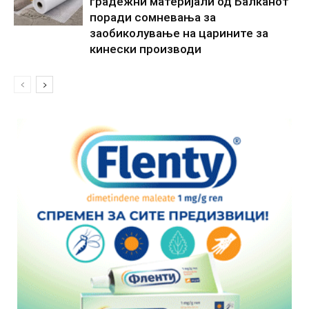
градежни материјали од Балканот
поради сомневања за
заобиколување на царините за
кинески производи