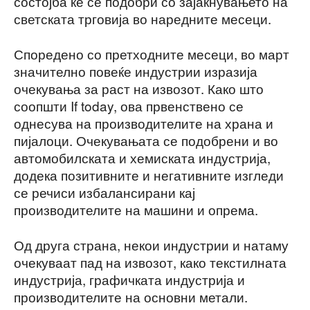
состојба ќе се подобри со зајакнувањето на
светската трговија во наредните месеци.
Споредено со претходните месеци, во март
значително повеќе индустрии изразија
очекувања за раст на извозот. Како што
соопшти If today, ова првенствено се
однесува на производителите на храна и
пијалоци. Очекувањата се подобрени и во
автомобилската и хемиската индустрија,
додека позитивните и негативните изгледи
се речиси избалансирани кај
производителите на машини и опрема.
Од друга страна, некои индустрии и натаму
очекуваат пад на извозот, како текстилната
индустрија, графичката индустрија и
производителите на основни метали.