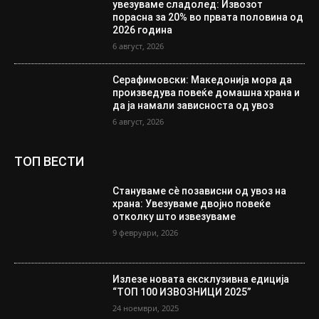
увезуваме сладолед: Извозот
порасна за 20% во првата половина од
2026 година
6 август, 2026
Серафимовски: Македонија мора да
произведува повеќе домашна храна и
да ја намали зависноста од увоз
6 август, 2026
ТОП ВЕСТИ
Стануваме сè позависни од увоз на
храна: Увезуваме двојно повеќе
отколку што извезуваме
9 февруари, 2026
Излезе новата ексклузивна едиција
“ТОП 100 ИЗВОЗНИЦИ 2025”
24 ноември, 2025