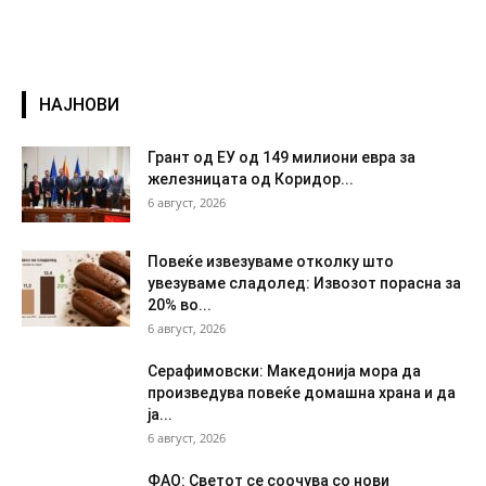
НАЈНОВИ
Грант од ЕУ од 149 милиони евра за
железницата од Коридор...
6 август, 2026
Повеќе извезуваме отколку што
увезуваме сладолед: Извозот порасна за
20% во...
6 август, 2026
Серафимовски: Македонија мора да
произведува повеќе домашна храна и да
ја...
6 август, 2026
ФАО: Светот се соочува со нови