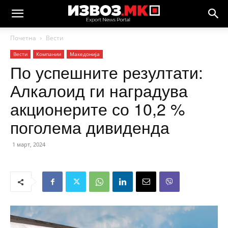
Почетна
Вести
Вести
Компании
Македонија
По успешните резултати:
Алкалоид ги наградува
акционерите со 10,2 %
поголема дивиденда
1 март, 2024