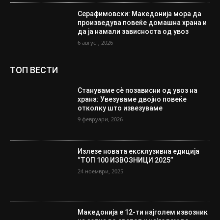
Серафимовски: Македонија мора да
произведува повеќе домашна храна и
да ја намали зависноста од увоз
6 август, 2026
ТОП ВЕСТИ
Стануваме сè позависни од увоз на
храна: Увезуваме двојно повеќе
отколку што извезуваме
9 февруари, 2026
Излезе новата ексклузивна едиција
“ТОП 100 ИЗВОЗНИЦИ 2025”
24 ноември, 2025
Македонија е 12-ти најголем извозник