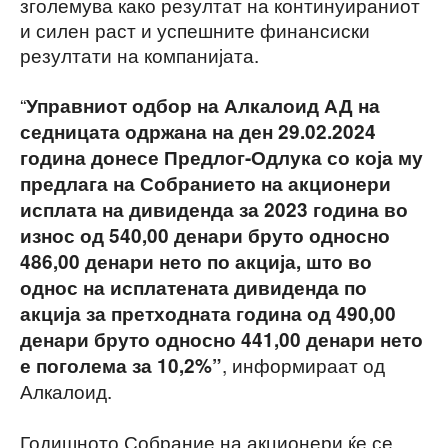
зголемува како резултат на континуираниот
и силен раст и успешните финансиски
резултати на компанијата.
“
Управниот одбор на Алкалоид АД на
седницата одржана на ден 29.02.2024
година донесе Предлог-Одлука со која му
предлага на Собранието на акционери
исплата на дивиденда за 2023 година во
износ од 540,00 денари бруто односно
486,00 денари нето по акција, што во
однос на исплатената дивиденда по
акција за претходната година од 490,00
денари бруто односно 441,00 денари нето
, информираат од
е поголема за 10,2%”
Алкалоид.
Годишното Собрание на акционери ќе се