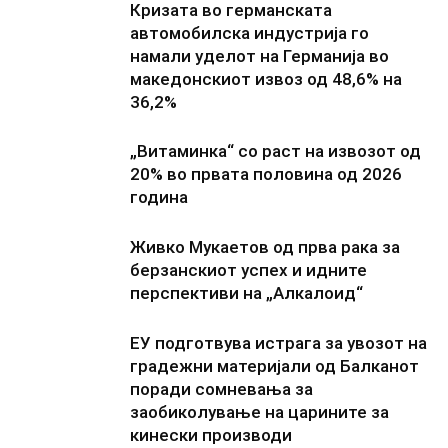
Кризата во германската
автомобилска индустрија го
намали уделот на Германија во
македонскиот извоз од 48,6% на
36,2%
„Витаминка“ со раст на извозот од
20% во првата половина од 2026
година
Живко Мукаетов од прва рака за
берзанскиот успех и идните
перспективи на „Алкалоид“
ЕУ подготвува истрага за увозот на
градежни материјали од Балканот
поради сомневања за
заобиколување на царините за
кинески производи