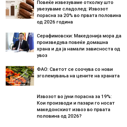
Повеќе извезуваме отколку што
увезуваме сладолед: Извозот
порасна за 20% во првата половина
од 2026 година
Серафимовски: Македонија мора да
произведува повеќе домашна
храна и да ја намали зависноста од
увоз
ФАО: Светот се соочува со нови
зголемувања на цените на храната
Извозот во јуни порасна за 19%:
Кои производи и пазари го носат
македонскиот извоз во првата
половина од 2026?