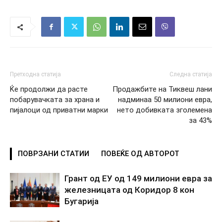
Претходна статија
Следна статија
Ќе продолжи да расте
Продажбите на Тиквеш лани
побарувачката за храна и
надминаа 50 милиони евра,
пијалоци од приватни марки
нето добивката зголемена
за 43%
ПОВРЗАНИ СТАТИИ
ПОВЕЌЕ ОД АВТОРОТ
Грант од ЕУ од 149 милиони евра за
железницата од Коридор 8 кон
Бугарија